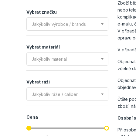
Zboží bě
nebo tel
Vybrat značku
komplikac
e-mailu,
Jakýkoliv výrobce / brands
V případě
opravu po
Vybrat materiál
V případě
Jakýkoliv materiál
Objednate
včetně d
Objednate
Vybrat ráži
objednáv
Jakýkoliv ráže / caliber
Čtěte pod
zboží, ná
Cena
Osobní o
Při osob