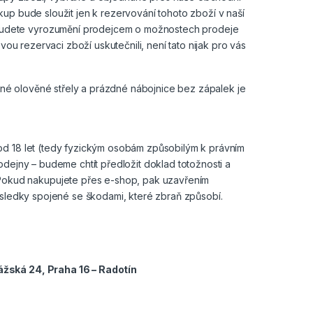
up bude sloužit jen k rezervování tohoto zboží v naší
budete vyrozumění prodejcem o možnostech prodeje
vou rezervaci zboží uskutečnili, není tato nijak pro vás
otné olověné střely a prázdné nábojnice bez zápalek je
od 18 let (tedy fyzickým osobám způsobilým k právním
odejny – budeme chtít předložit doklad totožnosti a
okud nakupujete přes e-shop, pak uzavřením
následky spojené se škodami, které zbraň způsobí.
ážská 24, Praha 16 – Radotín