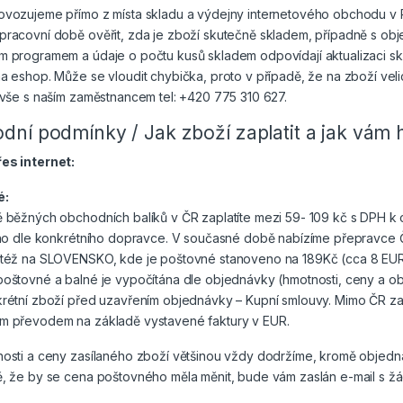
vozujeme přímo z místa skladu a výdejny internetového obchodu v Pr
racovní době ověřit, zda je zboží skutečně skladem, případně s obje
m programem a údaje o počtu kusů skladem odpovídají aktualizaci sk
a eshop. Může se vloudit chybička, proto v případě, že na zboží veli
 vše s naším zaměstnancem tel: +420 775 310 627.
dní podmínky / Jak zboží zaplatit a jak vám
es internet:
é:
ě běžných obchodních balíků v ČR zaplatíte mezi 59- 109 kč s DPH k
áno dle konkrétního dopravce. V současné době nabízíme přepravce Č
též na SLOVENSKO, kde je poštovné stanoveno na 189Kč (cca 8 EUR v 
poštovné a balné je vypočítána dle objednávky (hmotnosti, ceny a o
krétní zboží před uzavřením objednávky – Kupní smlouvy. Mimo ČR za
m převodem na základě vystavené faktury v EUR.
osti a ceny zasílaného zboží většinou vždy dodržíme, kromě objednáv
, že by se cena poštovného měla měnit, bude vám zaslán e-mail s žá