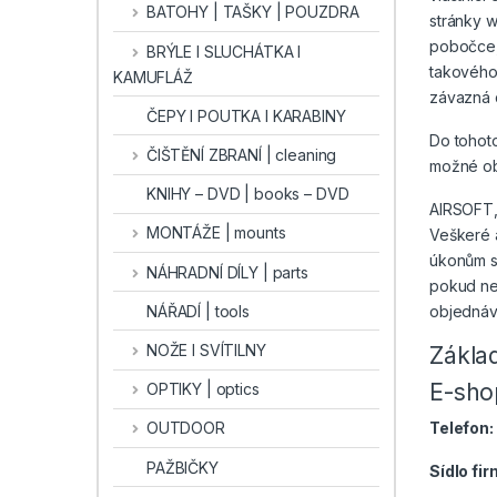
BATOHY | TAŠKY | POUZDRA
stránky w
pobočce,
BRÝLE l SLUCHÁTKA l
takového 
KAMUFLÁŽ
závazná 
ČEPY I POUTKA I KARABINY
Do tohoto
ČIŠTĚNÍ ZBRANÍ | cleaning
možné obj
KNIHY – DVD | books – DVD
AIRSOFT,
MONTÁŽE | mounts
Veškeré 
úkonům st
NÁHRADNÍ DÍLY | parts
pokud ne
objednávk
NÁŘADÍ | tools
NOŽE I SVÍTILNY
Základ
E-sho
OPTIKY | optics
Telefon:
OUTDOOR
PAŽBIČKY
Sídlo fi