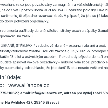
ww.alliancze.cz jsou považovány za imaginární a váš elektronický nák
 na což vás upozorní ikona REZERVOVAT u vybrané položky. Dále 
sortimentu, či případné rezervaci zboží. V případě, že jste se již tako
do doby potvrzení objednávky.
 sortimentu patří tedy zbraně, střelivo, střelný prach a zápalky. Sam
ednávat i na zásilku.
 ZBRANĚ, STŘELIVO / vzduchové zbraně – expanzní zbraně a pod.
airsoft/vzduchové zbraně jsou dle zákona č. 119/2002 Sb. prodejné 
arším 18-ti let a právnickým osobám). Pokud tedy přijdete do naší pr
budete splňovat věkové požadavky – nebude vám zboží prodáno. P
y automaticky odsouhlasíte, že jste starší 18 let a nesete veškeré 
ní údaje:
p: www.alliancze.cz
 775310627, email: info@alliancze.cz, adresa pro výdej zboží: Vr
rmy: Na Vyhlídce 427, 25245 Březová