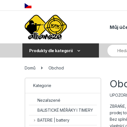
Skip to navigation
Skip to content
Můj úč
Produkty dle kategorií
Domů
Obchod
Obc
Kategorie
UPOZORŇ
Nezařazené
ZBRAŇE,
BALISTICKÉ MĚŘÁKY I TIMERY
prodej to
Bez splně
BATERIE | battery
vlastníc