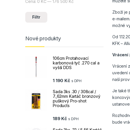
můžete si
Cena:
0 KČ
—
176 500 Kč
Minimální cena
Maximální cena
Zboží je
Filtr
e-mailem.
možné vy
Od 1.12.
Nové produkty
KFK – All
Vrácení 
106cm Protahovací
karbonová tyč .270 cal a
Vrácení z
vyšší DDS
uvedení 
naší pro
1 190
Kč
s DPH
Je také 
Sada 3ks .30 / 308cal /
7.,62mm Kartáč bronzový
koncovýc
puškový Pro-shot
ustanoven
Products
Rozhodnet
189
Kč
s DPH
bude vrá
Sada 3ks .22 / 5,56 Kartáč