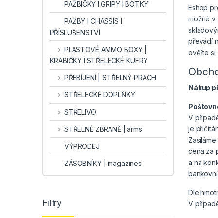
PAŽBIČKY I GRIPY I BOTKY
Eshop pro
možné v p
PAŽBY I CHASSIS I
skladový
PŘÍSLUŠENSTVÍ
převádí n
PLASTOVÉ AMMO BOXY |
ověřte si
KRABIČKY I STŘELECKÉ KUFRY
Obcho
PŘEBÍJENÍ | STŘELNÝ PRACH
Nákup př
STŘELECKÉ DOPLŇKY
Poštovn
STŘELIVO
V případ
je přičít
STŘELNÉ ZBRANĚ | arms
Zasíláme 
VÝPRODEJ
cena za 
a na kon
ZÁSOBNÍKY | magazines
bankovní
Dle hmotn
Filtry
V případě