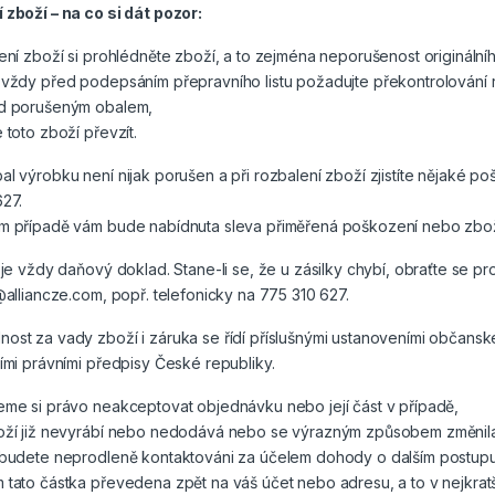
zboží – na co si dát pozor:
ení zboží si prohlédněte zboží, a to zejména neporušenost originálníh
vždy před podepsáním přepravního listu požadujte překontrolování r
d porušeným obalem,
 toto zboží převzít.
l výrobku není nijak porušen a při rozbalení zboží zjistíte nějaké po
27.
m případě vám bude nabídnuta sleva přiměřená poškození nebo zbož
 je vždy daňový doklad. Stane-li se, že u zásilky chybí, obraťte se p
@alliancze.com, popř. telefonicky na 775 310 627.
ost za vady zboží i záruka se řídí příslušnými ustanoveními občansk
ími právními předpisy České republiky.
eme si právo neakceptovat objednávku nebo její část v případě,
oží již nevyrábí nebo nedodává nebo se výrazným způsobem změnila 
budete neprodleně kontaktováni za účelem dohody o dalším postupu. 
tato částka převedena zpět na váš účet nebo adresu, a to v nejkrat