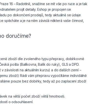
aze 16 – Radotíně, snažíme se mít vše po ruce a je tak
dnatelem projít detaily. Eshop je propojen se
ladu po dokončení prodejů, tedy aktuálně se údaje
ce spěcháte a je na něm závislá některá vaše činnost,
 ho doručíme?
 ceně zboží dle zvoleného typu přepravy, dobírkovné
eská pošta (Balíkovna, Balík do ruky), GLS a DPD.
závislosti na aktuálním kurzu) a do dalších zemí –
bjemu zboží) Rádi vám přepravu vypočítáme individálně
síláme pouze bez dobírky, tedy až po zaplacení zboží
ek na větší počet zboží větší hmotnosti.
dostí o odsouhlasení.