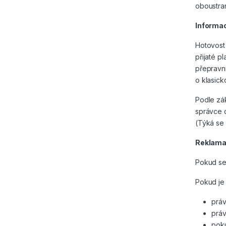
oboustra
Informac
Hotovost 
přijaté pl
přepravn
o klasick
Podle zák
správce 
(Týká se 
Reklama
Pokud se 
Pokud je 
práv
práv
poku