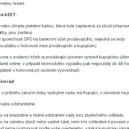
nnému řešení.
e k EET:
nebo úhrada platební kartou, která byla zaplacená za zboží přeprav
atby, jsou zasílaný
í společnosti DPD na bankovní účet prodávajícího, nejedná se tedy
ou platbu v hotovosti mezi prodávajícím a kupujícím.)
ona o evidenci tržeb je prodávající povinen vystavit kupujícímu účte
daně online; v případě technického výpadku pak nejpozději do 48 ho
plateb v hotovosti při osobním vyzvednutí)
ční rád
v průběhu záruční doby vyskytne vada, má Kupující, v závislosti na po
vada odstranitelná:
o na bezplatné a řádné odstranění vady bez zbytečného odkladu
o na výměnu zboží nebo vadné části, není-li to vzhledem k povaze
d nelze postupovat podle výše uvedeného, vzniká kupujícímu nárok