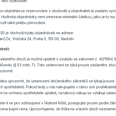
 věci vyzkoušet.
 po objednávce rezervováno v obchodě a objednateli je zasláno vy
 Hodnota objednávky není omezena minimální částkou, jako je to mu u
užít také platbu převodem.
2020 je obchod/výdej objednávek na adrese:
ianCZe, Vrážská 24, Praha 5, 153 00, Radotín
zboží:
aslaného zboží je možné uplatnit v souladu se zákonem č. 40/1964 S
důvodu (§ 53 odst. 7). Toto ustanovení se týká pouze zaslaného zbo
vozovně.
třeba upozornit, že ustanovení občanského zákoníků se týkají pouze
h spotřebitelů. Pokud tedy u nás nakupujete v rámci své podnikatels
í na ochranu spotřebitele uplatnit, na takový nákup se vztahují ust
e-li se pro odstoupení v 14denní lhůtě, postupujte prosím podle člán
cena kupní cena. Upozorňujeme, že lhůta na vrácení zboží neznamená