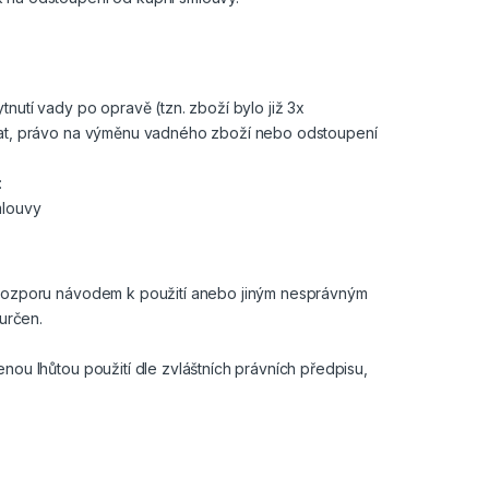
nutí vady po opravě (tzn. zboží bylo již 3x
vat, právo na výměnu vadného zboží nebo odstoupení
:
mlouvy
 rozporu návodem k použití anebo jiným nesprávným
určen.
ou lhůtou použití dle zvláštních právních předpisu,