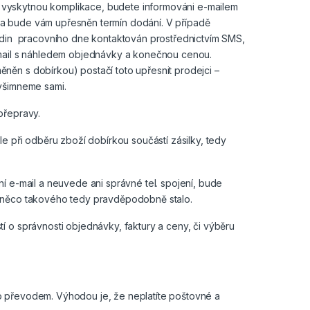
 vyskytnou komplikace, budete informováni e-mailem
 a bude vám upřesněn termín dodání. V případě
hodin pracovního dne kontaktován prostřednictvím SMS,
e-mail s náhledem objednávky a konečnou cenou.
něn s dobírkou) postačí toto upřesnit prodejci –
evšimneme sami.
přepravy.
le při odběru zboží dobírkou součástí zásilky, tedy
í e-mail a neuvede ani správné tel. spojení, bude
e něco takového tedy pravděpodobně stalo.
í o správnosti objednávky, faktury a ceny, či výběru
o převodem. Výhodou je, že neplatíte poštovné a