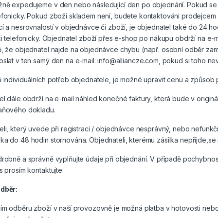
žně expedujeme v den nebo následující den po objednání. Pokud se
efonicky. Pokud zboží skladem není, budete kontaktováni prodejcem
í a nesrovnalostí v objednávce či zboží, je objednatel také do 24 
 či telefonicky. Objednatel zboží přes e-shop po nákupu obdrží na 
, že objednatel najde na objednávce chybu (např. osobní odběr zamě
slat v ten samý den na e-mail: info@alliancze.com, pokud si toho n
 individuálních potřeb objednatele, je možné upravit cenu a způsob 
l dále obdrží na e-mail náhled konečné faktury, která bude v originá
aňového dokladu.
li, který uvede při registraci / objednávce nesprávný, nebo nefunkčn
ka do 48 hodin stornována. Objednateli, kterému zásilka nepřijde,s
robně a správně vyplňujte údaje při objednání. V případě pochybnost
s prosím kontaktujte.
dběr:
ním odběru zboží v naší provozovně je možná platba v hotovosti neb