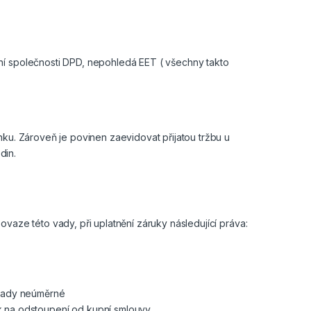
ní společnosti DPD, nepohledá EET ( všechny takto
nku. Zároveň je povinen zaevidovat přijatou tržbu u
din.
vaze této vady, při uplatnění záruky následující práva:
 vady neúměrné
 na odstoupení od kupní smlouvy.