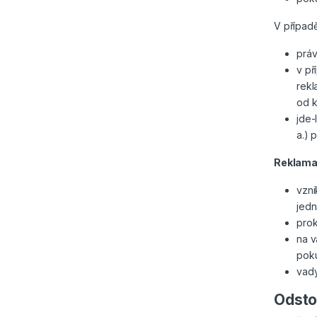
V případě
práv
v př
rekl
od k
jde-
a.) 
Reklamac
vzni
jedn
prok
na v
poku
vady
Odsto