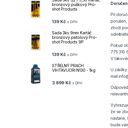
Doručení 
bronzový puškový Pro-
shot Products
Při doruč
porušen, 
139
Kč
s DPH
zboží po
Sada 3ks 9mm Kartáč
odmítněte
bronzový pistolový Pro-
shot Products 9P
Pokud oba
775 310 6
139
Kč
s DPH
V takové
STŘELNÝ PRACH
U zásilky
VIHTAVUORI N130 - 1kg
mail info
3 899
Kč
s DPH
Odpovědn
relevantn
Vyhrazuj
že se zb
nastane, 
bude vám 