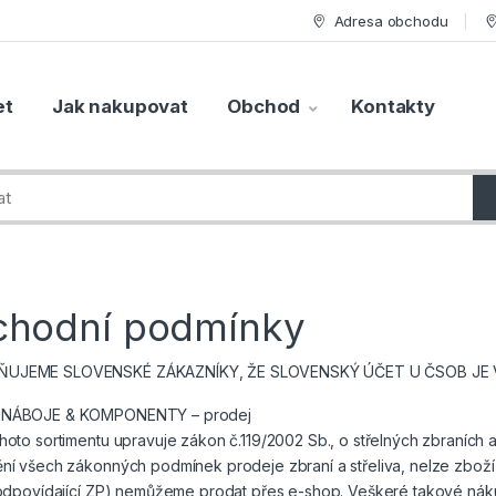
Adresa obchodu
et
Jak nakupovat
Obchod
Kontakty
hodní podmínky
UJEME SLOVENSKÉ ZÁKAZNÍKY, ŽE SLOVENSKÝ ÚČET U ČSOB JE VE
 NÁBOJE & KOMPONENTY – prodej
hoto sortimentu upravuje zákon č.119/2002 Sb., o střelných zbraních a
ní všech zákonných podmínek prodeje zbraní a střeliva, nelze zboží p
í odpovídající ZP) nemůžeme prodat přes e-shop. Veškeré takové ná