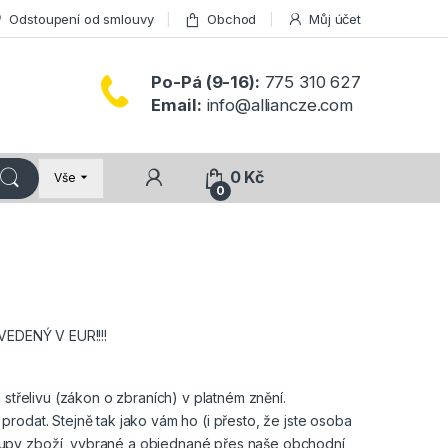
Odstoupení od smlouvy
Obchod
Můj účet
Po-Pá (9-16):
775 310 627
Email:
info@alliancze.com
0
Kč
Vše
0
DENÝ V EUR!!!!
 střelivu (zákon o zbraních) v platném znění.
rodat. Stejně tak jako vám ho (i přesto, že jste osoba
kupy zboží, vybrané a objednané přes naše obchodní