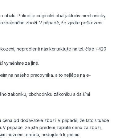
o obalu. Pokud je originální obal jakkoliv mechanicky
ozbaleného zboží. V případě, že zjistíte poškození
škození, neprodleně nás kontaktujte na tel. čísle +420
í vyměníme za jiné.
rosím na našeho pracovníka, a to nejlépe na e-
ého zákoníku, obchodníku zákoníku a dalšími
cena od dodavatele zboží. V případě, že tato situace
V případě, že jste předem zaplatili cenu za zboží,
ším možném termínu, nedojde-li k jinému