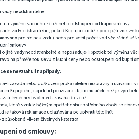
 vady neodstranitelné:
o na výměnu vadného zboží nebo odstoupení od kupní smlouvy
ípadě vady odstranitelné, pokud Kupující nemůže pro opětovné vyskyt
amováno pro stejnou vadu) nebo pro vetší počet vad věc rádné uží
upní smlouvy
li o jiné vady neodstranitelné a nepožaduje-li spotřebitel výměnu věci
právo na přiměřenou slevu z kupní ceny nebo odstoupení od kupní s
e se nevztahují na případy:
kla-li závada nebo poškození prokazatelné nesprávným užíváním, v
áním Kupujícího, například používáním k jinému účelu než je výrobek 
azatelných nedovolených zásahu do zboží
ady, které vznikly běžným opotřebením spotřebního zboží se stanoven
d je taková reklamace uplatňována po uplynutí této lhůt
 způsobené vlivem živelných katastrof
upení od smlouvy: