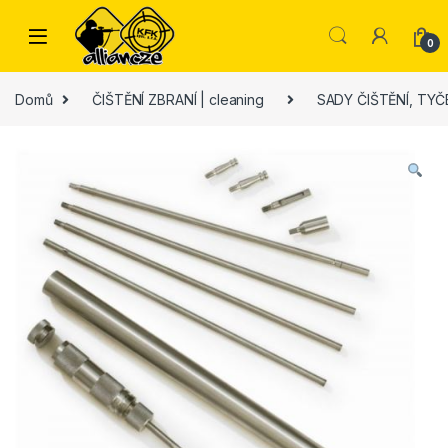
Skip to navigation
Skip to content
0
Domů
ČIŠTĚNÍ ZBRANÍ | cleaning
SADY ČIŠTĚNÍ, TYČ