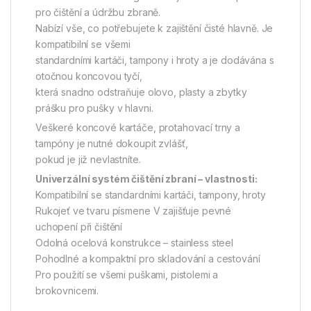
pro čištění a údržbu zbraně.
Nabízí vše, co potřebujete k zajištění čisté hlavně. Je
kompatibilní se všemi
standardními kartáči, tampony i hroty a je dodávána s
otočnou koncovou tyčí,
která snadno odstraňuje olovo, plasty a zbytky
prášku pro pušky v hlavni.
Veškeré koncové kartáče, protahovací trny a
tampóny je nutné dokoupit zvlášť,
pokud je již nevlastníte.
Univerzální systém čištění zbraní – vlastnosti:
Kompatibilní se standardními kartáči, tampony, hroty
Rukojeť ve tvaru písmene V zajišťuje pevné
uchopení při čištění
Odolná ocelová konstrukce – stainless steel
Pohodlné a kompaktní pro skladování a cestování
Pro použití se všemi puškami, pistolemi a
brokovnicemi.