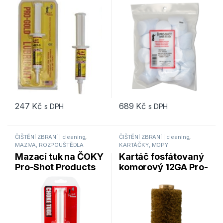
aplikátor
600 ks
247
Kč
689
Kč
s DPH
s DPH
ČIŠTĚNÍ ZBRANÍ | cleaning
,
ČIŠTĚNÍ ZBRANÍ | cleaning
,
MAZIVA, ROZPOUŠTĚDLA
KARTÁČKY, MOPY
Mazací tuk na ČOKY
Kartáč fosfátovaný
Pro-Shot Products
komorový 12GA Pro-
Choke Tube Lube
Shot Products PG12
10cc tuba