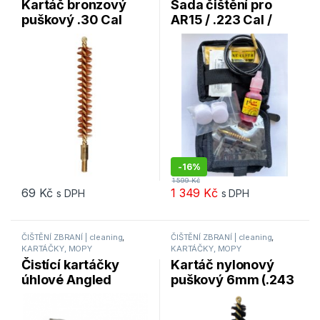
Kartáč bronzový
Sada čištění pro
puškový .30 Cal
AR15 / .223 Cal /
Pro-Shot Products
5.56mm Pro-Shot
30R
“Spec Ops Pull
Through Kit”
-
16%
1 599
Kč
69
Kč
1 349
Kč
s DPH
s DPH
ČIŠTĚNÍ ZBRANÍ | cleaning
,
ČIŠTĚNÍ ZBRANÍ | cleaning
,
KARTÁČKY, MOPY
KARTÁČKY, MOPY
Čistící kartáčky
Kartáč nylonový
úhlové Angled
puškový 6mm (.243
Cleaning Brushes
Cal) Pro-Shot
Birchwood Casey
Products (6NR)