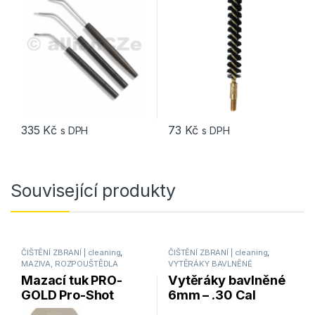
335
Kč
73
Kč
s DPH
s DPH
Související produkty
ČIŠTĚNÍ ZBRANÍ | cleaning
,
ČIŠTĚNÍ ZBRANÍ | cleaning
,
MAZIVA, ROZPOUŠTĚDLA
VYTĚRÁKY BAVLNĚNÉ
Mazací tuk PRO-
Vytěráky bavlněné
GOLD Pro-Shot
6mm – .30 Cal
Products 10ml
ProShot Products –