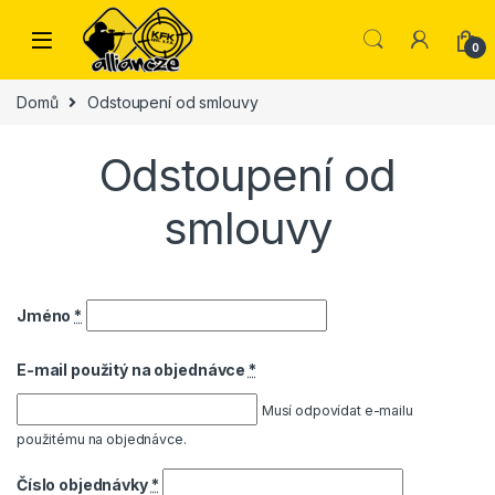
Skip to navigation
Skip to content
0
Domů
Odstoupení od smlouvy
Odstoupení od
smlouvy
Jméno
*
E-mail použitý na objednávce
*
Musí odpovídat e-mailu
použitému na objednávce.
Číslo objednávky
*