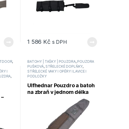
1 586
Kč
s DPH
TDOOR
,
BATOHY | TAŠKY | POUZDRA
,
POUZDRA
PUŠKOVÁ
,
STŘELECKÉ DOPLŇKY
,
RY I
STŘELECKÉ VAKY I OPĚRY I LAVICE I
OUZDRA
,
PODLOŽKY
Ulfhednar Pouzdro a batoh
na zbraň v jednom délka
 –
120 cm položka: UH032 –
Field