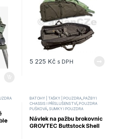
5 225
Kč
s DPH
UZDRA
BATOHY | TAŠKY | POUZDRA
,
PAŽBY I
CHASSIS I PŘÍSLUŠENSTVÍ
,
POUZDRA
PUŠKOVÁ
,
SUMKY I POUZDRA
ě
Návlek na pažbu brokovnic
ble
GROVTEC Buttstock Shell
m –
Holder W/Flap – GTAC84