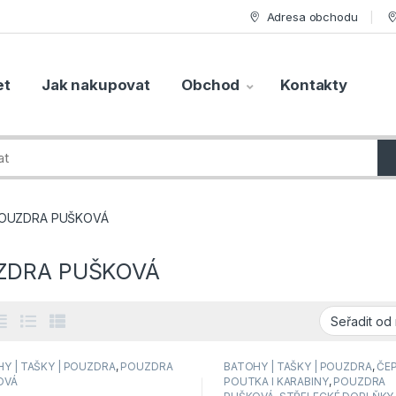
Adresa obchodu
et
Jak nakupovat
Obchod
Kontakty
OUZDRA PUŠKOVÁ
ZDRA PUŠKOVÁ
Y | TAŠKY | POUZDRA
,
POUZDRA
BATOHY | TAŠKY | POUZDRA
,
ČEP
OVÁ
POUTKA I KARABINY
,
POUZDRA