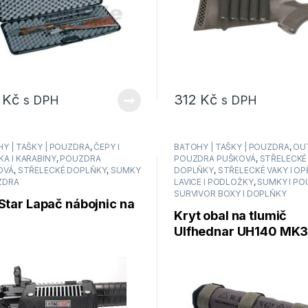
0
Kč
312
Kč
s DPH
s DPH
Y | TAŠKY | POUZDRA
,
ČEPY I
BATOHY | TAŠKY | POUZDRA
,
OU
A I KARABINY
,
POUZDRA
POUZDRA PUŠKOVÁ
,
STŘELECKÉ
OVÁ
,
STŘELECKÉ DOPLŇKY
,
SUMKY
DOPLŇKY
,
STŘELECKÉ VAKY I OPĚ
ZDRA
LAVICE I PODLOŽKY
,
SUMKY I P
SURVIVOR BOXY I DOPLŇKY
Star Lapač nábojnic na
Kryt obal na tlumič
u
Ulfhednar UH140 MK3
nové provedení