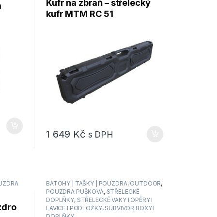
Kufr na zbraň – střelecký
a
kufr MTM RC 51
1 649
Kč
s DPH
UZDRA
BATOHY | TAŠKY | POUZDRA
,
OUTDOOR
,
POUZDRA PUŠKOVÁ
,
STŘELECKÉ
DOPLŇKY
,
STŘELECKÉ VAKY I OPĚRY I
zdro
LAVICE I PODLOŽKY
,
SURVIVOR BOXY I
DOPLŇKY