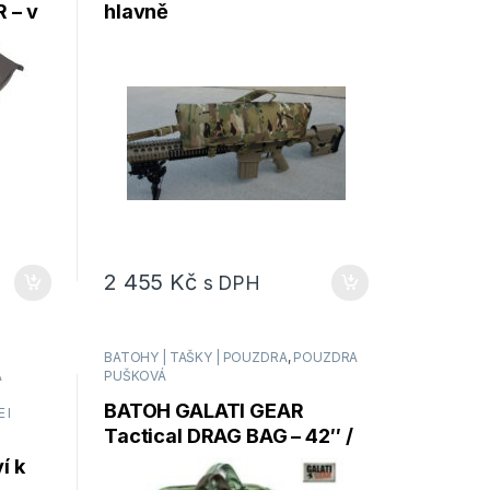
 – v
hlavně
BAG
2 455
Kč
s DPH
BATOHY | TAŠKY | POUZDRA
,
POUZDRA
A
PUŠKOVÁ
,
BATOH GALATI GEAR
 I
Tactical DRAG BAG – 42″ /
106 cm – černé
í k