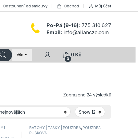
Odstoupení od smlouvy
Obchod
Můj účet
Po-Pá (9-16):
775 310 627
Email:
info@alliancze.com
0
Kč
Vše
0
Seřazeno od 
Zobrazeno 24 výsledků
Y I
BATOHY | TAŠKY | POUZDRA
,
POUZDRA
PUŠKOVÁ