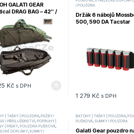
PUŠKOVÁ
,
STŘELECKÉ DOPLŇKY
OH GALATI GEAR
I POUZDRA
ical DRAG BAG – 42″ /
Držák 6 nábojů Mossb
 cm – zelené
500, 590 DA Tacstar
SideSaddle
25
Kč
s DPH
1 279
Kč
s DPH
Y | TAŠKY | POUZDRA
,
PAŽBY I
BATOHY | TAŠKY | POUZDRA
,
PO
IS I PŘÍSLUŠENSTVÍ
,
POPRUHY |
PUŠKOVÁ
,
SUMKY I POUZDRA
Y | PÁSKY
,
POUZDRA PUŠKOVÁ
,
Galati Gear pouzdro n
LECKÉ DOPLŇKY
,
SUMKY I