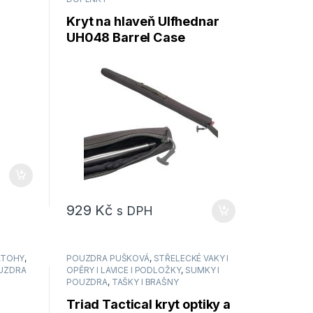
Kryt na hlaveň Ulfhednar
UH048 Barrel Case
929
Kč
s DPH
ATOHY
,
POUZDRA PUŠKOVÁ
,
STŘELECKÉ VAKY I
UZDRA
OPĚRY I LAVICE I PODLOŽKY
,
SUMKY I
POUZDRA
,
TAŠKY I BRAŠNY
Triad Tactical kryt optiky a