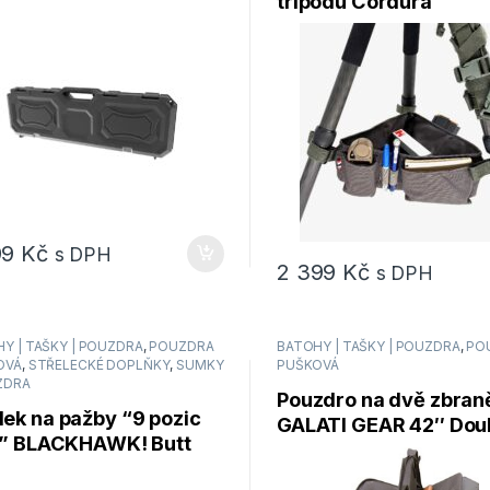
tripodu Cordura
99
Kč
s DPH
2 399
Kč
s DPH
Y | TAŠKY | POUZDRA
,
POUZDRA
BATOHY | TAŠKY | POUZDRA
,
PO
OVÁ
,
STŘELECKÉ DOPLŇKY
,
SUMKY
PUŠKOVÁ
ZDRA
Pouzdro na dvě zbran
ek na pažby “9 pozic
GALATI GEAR 42″ Dou
le” BLACKHAWK! Butt
Rifle Case 42″ / 106 c
k Shell Holder Open
černé