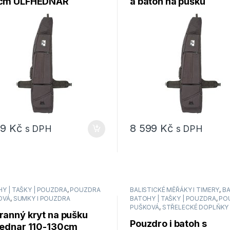
cm ULFHEDNAR
a batoh na pušku
99
Kč
8 599
Kč
s DPH
s DPH
Y | TAŠKY | POUZDRA
,
POUZDRA
BALISTICKÉ MĚŘÁKY I TIMERY
,
B
OVÁ
,
SUMKY I POUZDRA
BATOHY | TAŠKY | POUZDRA
,
PO
PUŠKOVÁ
,
STŘELECKÉ DOPLŇKY
ranný kryt na pušku
Pouzdro i batoh s
hednar 110-130cm