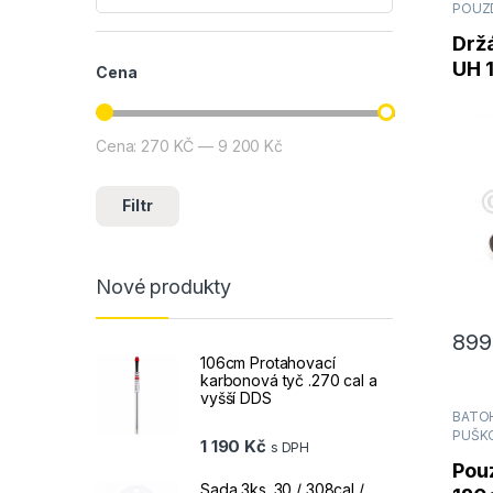
POUZ
Drž
UH 1
Cena
Cena:
270 KČ
—
9 200 Kč
Minimální cena
Maximální cena
Filtr
Nové produkty
89
106cm Protahovací
karbonová tyč .270 cal a
vyšší DDS
BATOH
PUŠK
1 190
Kč
s DPH
Pou
Sada 3ks .30 / 308cal /