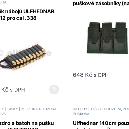
puškové zásobníky (n
DRA
suchý zip)
ák nábojů ULFHEDNAR
12 pro cal .338
648
Kč
s DPH
9
Kč
s DPH
Y | TAŠKY | POUZDRA
,
POUZDRA
BATOHY | TAŠKY | POUZDRA
,
PO
OVÁ
PUŠKOVÁ
zdro a batoh na pušku
Ulfhednar 140cm pou