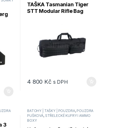
,
SUMKY
TAŠKA Tasmanian Tiger
STT Modular Rifle Bag
erg
4 800
Kč
s DPH
UZDRA
BATOHY | TAŠKY | POUZDRA
,
POUZDRA
PUŠKOVÁ
,
STŘELECKÉ KUFRY I AMMO
BOXY
a 3