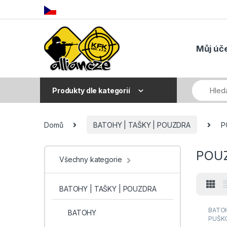
Skip to navigation
Skip to content
Můj úč
Produkty dle kategorií
Domů
BATOHY | TAŠKY | POUZDRA
P
POU
Všechny kategorie
BATOHY | TAŠKY | POUZDRA
BATOH
BATOHY
PUŠK