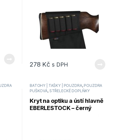
278
Kč
s DPH
UZDRA
BATOHY | TAŠKY | POUZDRA
,
POUZDRA
PUŠKOVÁ
,
STŘELECKÉ DOPLŇKY
Kryt na optiku a ústí hlavně
EBERLESTOCK – černý
2BK
ARSC-ARCPMB