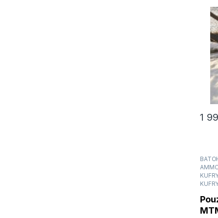
1 9
BATOH
AMMO 
KUFR
KUFRY
Pouz
MT