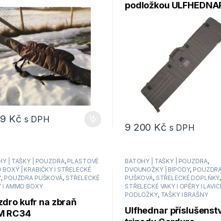
podložkou ULFHEDNAR
jednom UH040 DRAG
99
Kč
s DPH
9 200
Kč
s DPH
Y | TAŠKY | POUZDRA
,
PLASTOVÉ
BATOHY | TAŠKY | POUZDRA
,
BOXY | KRABIČKY I STŘELECKÉ
DVOUNOŽKY | BIPODY
,
POUZDR
Y
,
POUZDRA PUŠKOVÁ
,
STŘELECKÉ
PUŠKOVÁ
,
STŘELECKÉ DOPLŇKY
 I AMMO BOXY
STŘELECKÉ VAKY I OPĚRY I LAVICE
PODLOŽKY
,
TAŠKY I BRAŠNY
dro kufr na zbraň
Ulfhednar příslušenstv
M RC34