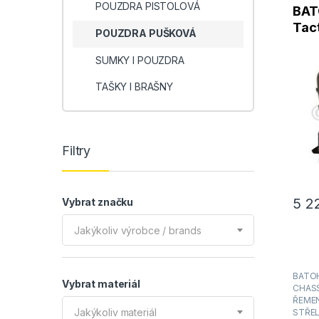
POUZDRA PISTOLOVÁ
BAT
Tact
POUZDRA PUŠKOVÁ
106
SUMKY I POUZDRA
TAŠKY I BRAŠNY
Filtry
5 2
Vybrat značku
Jakýkoliv výrobce / brands
BATOH
Vybrat materiál
CHASS
ŘEMEN
Jakýkoliv materiál
STŘE