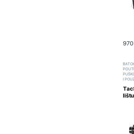
97
BATOH
POUTK
PUŠK
I POU
Tac
lišt