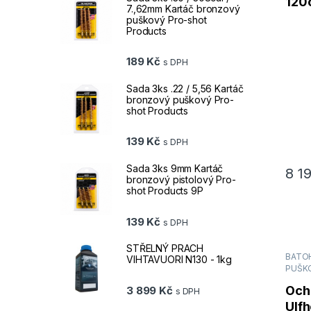
120
7.,62mm Kartáč bronzový
puškový Pro-shot
Products
189
Kč
s DPH
Sada 3ks .22 / 5,56 Kartáč
bronzový puškový Pro-
shot Products
139
Kč
s DPH
Sada 3ks 9mm Kartáč
8 1
bronzový pistolový Pro-
shot Products 9P
139
Kč
s DPH
STŘELNÝ PRACH
BATOH
VIHTAVUORI N130 - 1kg
PUŠK
Och
3 899
Kč
s DPH
Ulf