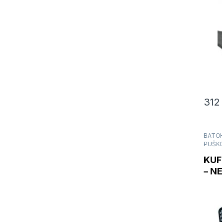
31
BATOH
PUŠK
KUF
– NE
160