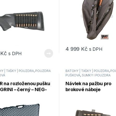
4 999
Kč
s DPH
2
Kč
s DPH
Y | TAŠKY | POUZDRA
,
POUZDRA
BATOHY | TAŠKY | POUZDRA
,
PO
OVÁ
PUŠKOVÁ
,
SUMKY I POUZDRA
R na rozloženou pušku
Návlek na pažbu pro
GRINI – černý – NEG-
brokové náboje
4SEC
BLACKHAWK – 74SH0