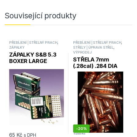
Související produkty
PŘEBÍJENÍ | STŘELNÝ PRACH
,
PŘEBÍJENÍ | STŘELNÝ PRACH
,
ZÁPALKY
STŘELY | ÚPRAVA STŘEL
,
VÝPRODEJ
ZÁPALKY S&B 5.3
STŘELA 7mm
BOXER LARGE
(.28cal) .284 DIA
PISTOL
140gr “BARNES”
-
20%
65
Kč
1 250
Kč
s DPH