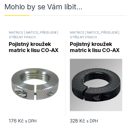
Mohlo by se Vám líbit…
MATRICE | MATICE
,
PŘEBÍJENÍ |
MATRICE | MATICE
,
PŘEBÍJENÍ |
STŘELNÝ PRACH
STŘELNÝ PRACH
Pojistný kroužek
Pojistný kroužek
matric k lisu CO-AX
matric k lisu CO-AX
FORSTER Cross Bolt
FORSTER Cross Bolt
Die Lock Ring – 1ks
Die Lock se
značením
176
Kč
328
Kč
s DPH
s DPH