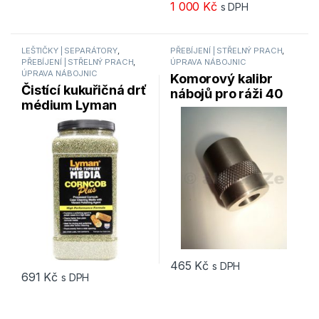
1 000
Kč
s DPH
LEŠTIČKY | SEPARÁTORY
,
PŘEBÍJENÍ | STŘELNÝ PRACH
,
PŘEBÍJENÍ | STŘELNÝ PRACH
,
ÚPRAVA NÁBOJNIC
ÚPRAVA NÁBOJNIC
Komorový kalibr
Čistící kukuřičná drť
nábojů pro ráži 40
médium Lyman
S&W – DILLON
CORNCOB PLUS
2,04kg
465
Kč
s DPH
691
Kč
s DPH