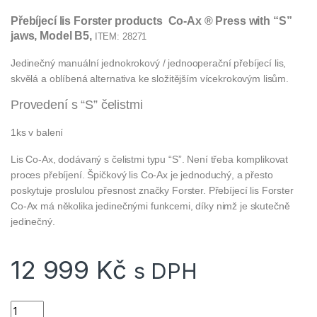
Přebíjecí lis Forster products Co-Ax ® Press with “S”
jaws, Model B5,
ITEM: 28271
Jedinečný manuální jednokrokový / jednooperační přebíjecí lis,
skvělá
a oblíbená alternativa ke složitějším vícekrokovým lisům.
Provedení s “S” čelistmi
1ks v balení
Lis Co-Ax, dodávaný s čelistmi typu “S”. Není třeba komplikovat
proces přebíjení. Špičkový lis Co-Ax je jednoduchý, a přesto
poskytuje proslulou přesnost značky Forster. Přebíjecí lis Forster
Co-Ax má několika jedinečnými funkcemi, díky nimž je skutečně
jedinečný.
12 999
Kč
s DPH
Forster Přebíjecí lis FORSTER Co-Ax ® Press with "S" jaws, M