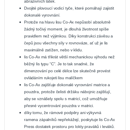
abrazivních látek.
Dvojité plovoucí vodicí tyče, které pomáhají zajistit
dokonalé vyrovnání.
Protože na hlavu lisu Co-Ax nepůsobí absolutně
žádný točivý moment, je dlouhá životnost spíše
pravidlem než výjimkou. Díky konstrukci závěsu a
čepů jsou všechny síly v rovnováze, ať už je lis
maximálně zatížen, nebo v klidu.
lis Co-Ax má třikrát větší mechanickou výhodu než
běžný lis typu “C”. Je to tak snadné, že
dimenzování po celé délce lze skutečně provést
ovládáním rukojeti lisu malíčkem
lis Co-Ax zajišťuje dokonalé vyrovnání matrice a
pouzdra, protože čelisti držáku nábojnic zajišťují,
aby se vznášely spolu s matricí, což umožňuje
přesné vycentrování pouzdra v matrici.
díky tomu, že rámové podpěry ani výkyvná
ramena zápalníků nepřekážejí, poskytuje lis Co-Ax
Press dostatek prostoru pro lokty praváků i leváků.