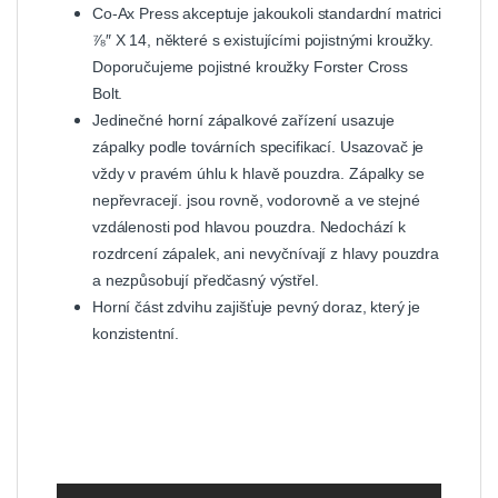
Co-Ax Press akceptuje jakoukoli standardní matrici
⅞″ X 14, některé s existujícími pojistnými kroužky.
Doporučujeme pojistné kroužky Forster Cross
Bolt.
Jedinečné horní zápalkové zařízení usazuje
zápalky podle továrních specifikací. Usazovač je
vždy v pravém úhlu k hlavě pouzdra. Zápalky se
nepřevracejí. jsou rovně, vodorovně a ve stejné
vzdálenosti pod hlavou pouzdra. Nedochází k
rozdrcení zápalek, ani nevyčnívají z hlavy pouzdra
a nezpůsobují předčasný výstřel.
Horní část zdvihu zajišťuje pevný doraz, který je
konzistentní.