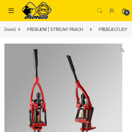
Skip to navigation
Skip to content
0
Domů
PŘEBÍJENÍ | STŘELNÝ PRACH
PŘEBÍJECÍ LISY