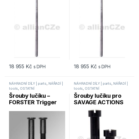
pro puškaře
– pro puškaře
18 955
Kč
18 955
Kč
s DPH
s DPH
NÁHRADNÍ DÍLY | parts
,
NÁŘADÍ |
NÁHRADNÍ DÍLY | parts
,
NÁŘADÍ |
tools
,
OSTATNÍ
tools
,
OSTATNÍ
Šrouby lučíku –
Šrouby lučíku pro
FORSTER Trigger
SAVAGE ACTIONS
Guard Screws –
FORSTER Trigger
SAKO Set of 2.
Guard Screws