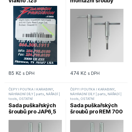
vlákno .125
montážní šrouby
předsazené (bulbed)
Forster Products
6/15
85
Kč
474
Kč
s DPH
s DPH
ČEPY I POUTKA I KARABINY
,
ČEPY I POUTKA I KARABINY
,
NÁHRADNÍ DÍLY | parts
,
NÁŘADÍ |
NÁHRADNÍ DÍLY | parts
,
NÁŘADÍ |
tools
,
OSTATNÍ
tools
,
OSTATNÍ
Sada puškařských
Sada puškařských
šroubů pro JAP6,5
šroubů pro REM 700
pažby Forster
series pažby Forster
Products
Products