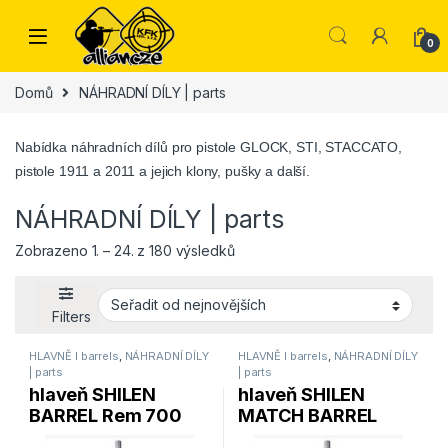
Skip to navigation
Skip to content
0
Domů
NÁHRADNÍ DÍLY | parts
Nabídka náhradních dílů pro pistole GLOCK, STI, STACCATO,
pistole 1911 a 2011 a jejich klony, pušky a další.
NÁHRADNÍ DÍLY | parts
Seřazeno od nejnovějších
Zobrazeno 1. – 24. z 180 výsledků
Filters
HLAVNĚ I barrels
,
NÁHRADNÍ DÍLY
HLAVNĚ I barrels
,
NÁHRADNÍ DÍLY
| parts
| parts
hlaveň SHILEN
hlaveň SHILEN
BARREL Rem 700
MATCH BARREL
VARMINT cal. 6,5 –
Rem 700 cal. 308W