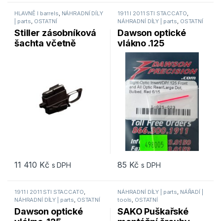
HLAVNĚ I barrels
,
NÁHRADNÍ DÍLY
1911 I 2011 STI STACCATO
,
| parts
,
OSTATNÍ
NÁHRADNÍ DÍLY | parts
,
OSTATNÍ
Stiller zásobníková
Dawson optické
šachta včetně
vlákno .125
zásobníku AICS pro
předsazené (bulbed)
short action
6/15
11 410
Kč
85
Kč
s DPH
s DPH
1911 I 2011 STI STACCATO
,
NÁHRADNÍ DÍLY | parts
,
NÁŘADÍ |
NÁHRADNÍ DÍLY | parts
,
OSTATNÍ
tools
,
OSTATNÍ
Dawson optické
SAKO Puškařské