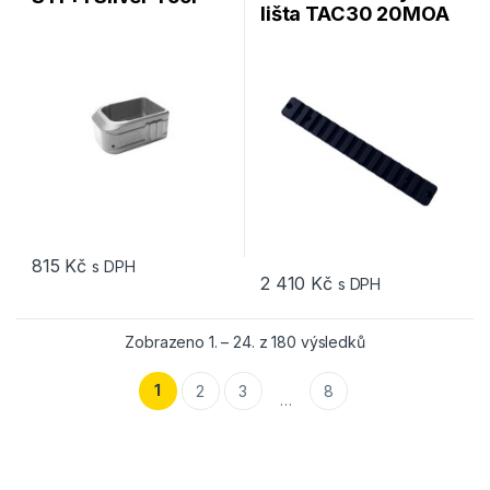
lišta TAC30 20MOA
less
LA / dlouhý závěr
815
Kč
s DPH
2 410
Kč
s DPH
Seřazeno od nejn
Zobrazeno 1. – 24. z 180 výsledků
1
2
3
8
…