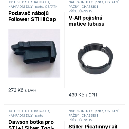
1911 I 2011 STI STACCATO
,
NÁHRADNÍ DÍLY | parts
,
OSTATNÍ
,
NÁHRADNÍ DÍLY | parts
,
OSTATNÍ
PAŽBY I CHASSIS I
PŘÍSLUŠENSTVÍ
Podavač nábojů
V-AR pojistná
Follower STI HiCap
matice tubusu
38 Super /
pažby
Competition
273
Kč
s DPH
439
Kč
s DPH
1911 I 2011 STI STACCATO
,
NÁHRADNÍ DÍLY | parts
,
OSTATNÍ
,
NÁHRADNÍ DÍLY | parts
PAŽBY I CHASSIS I
PŘÍSLUŠENSTVÍ
Dawson botka pro
Stiller Picatinny rail
STI +1 Silver Tool-