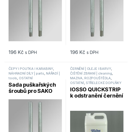
196
Kč
196
Kč
s DPH
s DPH
ČEPY I POUTKA I KARABINY
,
ČERNĚNÍ | OLEJE l BARVY
,
NÁHRADNÍ DÍLY | parts
,
NÁŘADÍ |
ČIŠTĚNÍ ZBRANÍ | cleaning
,
tools
,
OSTATNÍ
MAZIVA, ROZPOUŠTĚDLA
,
OSTATNÍ
,
STŘELECKÉ DOPLŇKY
Sada puškařských
IOSSO QUICKSTRIP
šroubů pro SAKO
k odstranění černění
ACTIONS pažby
a fosfátování z
Forster Products
povrchů – 3,78l / 1
gallon