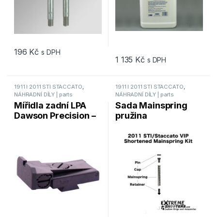
196
Kč
s DPH
1 135
Kč
s DPH
1911 I 2011 STI STACCATO
,
1911 I 2011 STI STACCATO
,
NÁHRADNÍ DÍLY | parts
NÁHRADNÍ DÍLY | parts
Mířidla zadní LPA
Sada Mainspring
Dawson Precision –
pružina
nastavitelná
STI/STACCATO VIP
Shortened 120mm
mainspring kit