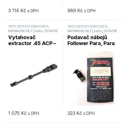
3 114
Kč
989
Kč
s DPH
s DPH
1911 I 2011 STI STACCATO
,
1911 I 2011 STI STACCATO
,
NÁHRADNÍ DÍLY | parts
,
OSTATNÍ
NÁHRADNÍ DÍLY | parts
,
OSTATNÍ
Vytahovač
Podavač nábojů
extractor .45 ACP –
Follower Para, Para
EGW Practical
1911 HiCap 9mm,
extractor
.38, 40S&W
1 075
Kč
323
Kč
s DPH
s DPH