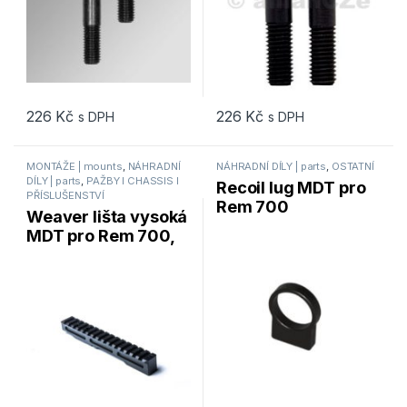
226
Kč
226
Kč
s DPH
s DPH
MONTÁŽE | mounts
,
NÁHRADNÍ
NÁHRADNÍ DÍLY | parts
,
OSTATNÍ
DÍLY | parts
,
PAŽBY I CHASSIS I
Recoil lug MDT pro
PŘÍSLUŠENSTVÍ
Rem 700
Weaver lišta vysoká
MDT pro Rem 700,
small action