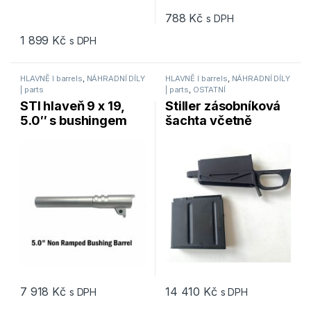
788
Kč
s DPH
1 899
Kč
s DPH
HLAVNĚ I barrels
,
NÁHRADNÍ DÍLY
HLAVNĚ I barrels
,
NÁHRADNÍ DÍLY
| parts
| parts
,
OSTATNÍ
STI hlaveň 9 x 19,
Stiller zásobníková
5.0″ s bushingem
šachta včetně
zásobníku AICS
7 918
Kč
14 410
Kč
s DPH
s DPH