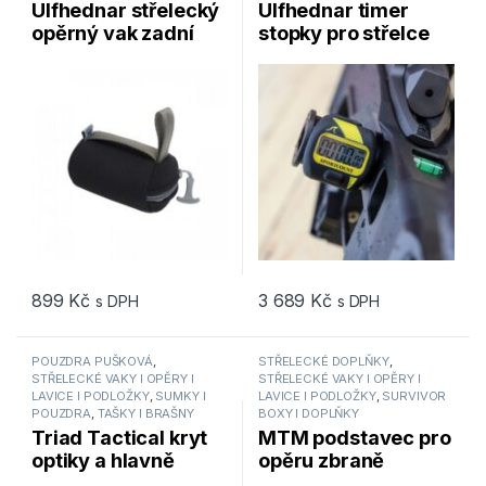
Ulfhednar střelecký
Ulfhednar timer
opěrný vak zadní
stopky pro střelce
UH105
UH922
899
Kč
3 689
Kč
s DPH
s DPH
POUZDRA PUŠKOVÁ
,
STŘELECKÉ DOPLŇKY
,
STŘELECKÉ VAKY I OPĚRY I
STŘELECKÉ VAKY I OPĚRY I
LAVICE I PODLOŽKY
,
SUMKY I
LAVICE I PODLOŽKY
,
SURVIVOR
POUZDRA
,
TAŠKY I BRAŠNY
BOXY I DOPLŇKY
Triad Tactical kryt
MTM podstavec pro
optiky a hlavně
opěru zbraně
univerzální pro malé