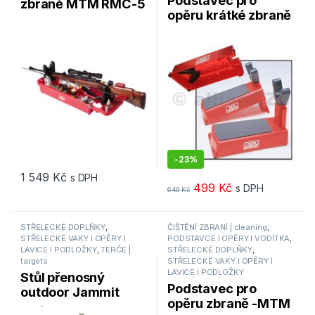
zbraně MTM RMC-5
opěru krátké zbraně
Gunsmith´s
MTM Pistol Rest
Maintenance Center
PR30
-
23%
1 549
Kč
s DPH
499
Kč
s DPH
649
Kč
STŘELECKÉ DOPLŇKY
,
ČIŠTĚNÍ ZBRANÍ | cleaning
,
STŘELECKÉ VAKY I OPĚRY I
PODSTAVCE I OPĚRY I VODÍTKA
,
LAVICE I PODLOŽKY
,
TERČE |
STŘELECKÉ DOPLŇKY
,
targets
STŘELECKÉ VAKY I OPĚRY I
LAVICE I PODLOŽKY
Stůl přenosný
Podstavec pro
outdoor Jammit
opěru zbraně -MTM
Personal Outdoor