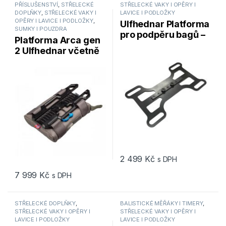
PŘÍSLUŠENSTVÍ
,
STŘELECKÉ
STŘELECKÉ VAKY I OPĚRY I
DOPLŇKY
,
STŘELECKÉ VAKY I
LAVICE I PODLOŽKY
OPĚRY I LAVICE I PODLOŽKY
,
Ulfhednar Platforma
SUMKY I POUZDRA
pro podpěru bagů –
Platforma Arca gen
Bag Suport Platform
2 Ulfhednar včetně
for Lok
střeleckého vaku
UH362
2 499
Kč
s DPH
7 999
Kč
s DPH
STŘELECKÉ DOPLŇKY
,
BALISTICKÉ MĚŘÁKY I TIMERY
,
STŘELECKÉ VAKY I OPĚRY I
STŘELECKÉ VAKY I OPĚRY I
LAVICE I PODLOŽKY
LAVICE I PODLOŽKY