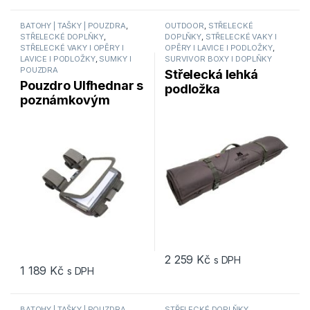
BATOHY | TAŠKY | POUZDRA
,
OUTDOOR
,
STŘELECKÉ
STŘELECKÉ DOPLŇKY
,
DOPLŇKY
,
STŘELECKÉ VAKY I
STŘELECKÉ VAKY I OPĚRY I
OPĚRY I LAVICE I PODLOŽKY
,
LAVICE I PODLOŽKY
,
SUMKY I
SURVIVOR BOXY I DOPLŇKY
POUZDRA
Střelecká lehká
Pouzdro Ulfhednar s
podložka
poznámkovým
ULFHEDNAR UH021
blokem a popruhy
Mat Roller soft Field
pro upnutí na ruku
PK UH-tex
UH128
2 259
Kč
s DPH
1 189
Kč
s DPH
BATOHY | TAŠKY | POUZDRA
,
STŘELECKÉ DOPLŇKY
,