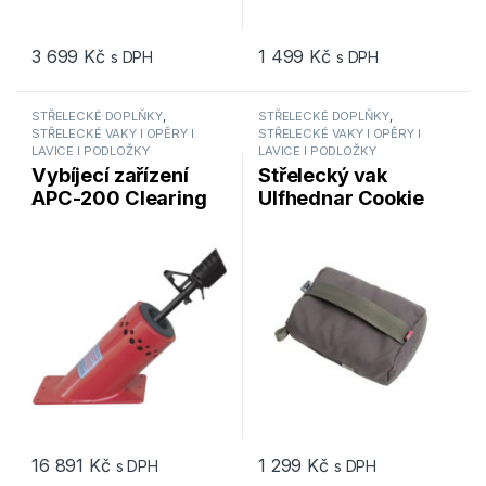
3 699
Kč
1 499
Kč
s DPH
s DPH
STŘELECKÉ DOPLŇKY
,
STŘELECKÉ DOPLŇKY
,
STŘELECKÉ VAKY I OPĚRY I
STŘELECKÉ VAKY I OPĚRY I
LAVICE I PODLOŽKY
LAVICE I PODLOŽKY
Vybíjecí zařízení
Střelecký vak
APC-200 Clearing
Ulfhednar Cookie
Barrel
Dough 8x18x22cm
Cordura
16 891
Kč
1 299
Kč
s DPH
s DPH