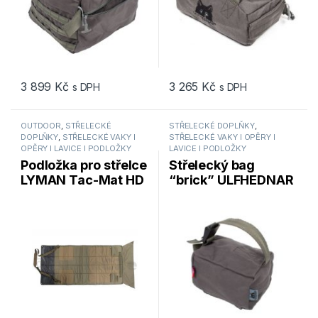
3 899
Kč
3 265
Kč
s DPH
s DPH
OUTDOOR
,
STŘELECKÉ
STŘELECKÉ DOPLŇKY
,
DOPLŇKY
,
STŘELECKÉ VAKY I
STŘELECKÉ VAKY I OPĚRY I
OPĚRY I LAVICE I PODLOŽKY
LAVICE I PODLOŽKY
Podložka pro střelce
Střelecký bag
LYMAN Tac-Mat HD
“brick” ULFHEDNAR
Long Range Padded
zadní
Shooting – matově
černá