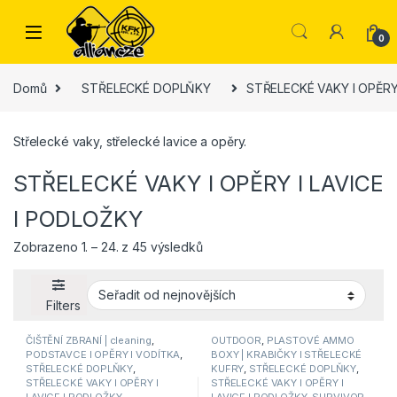
Skip to navigation
Skip to content
0
Domů
STŘELECKÉ DOPLŇKY
STŘELECKÉ VAKY I OPĚRY
Střelecké vaky, střelecké lavice a opěry.
STŘELECKÉ VAKY I OPĚRY I LAVICE
I PODLOŽKY
Seřazeno od nejnovějších
Zobrazeno 1. – 24. z 45 výsledků
Filters
ČIŠTĚNÍ ZBRANÍ | cleaning
,
OUTDOOR
,
PLASTOVÉ AMMO
PODSTAVCE I OPĚRY I VODÍTKA
,
BOXY | KRABIČKY I STŘELECKÉ
STŘELECKÉ DOPLŇKY
,
KUFRY
,
STŘELECKÉ DOPLŇKY
,
STŘELECKÉ VAKY I OPĚRY I
STŘELECKÉ VAKY I OPĚRY I
LAVICE I PODLOŽKY
LAVICE I PODLOŽKY
,
SURVIVOR