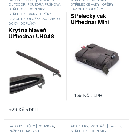
OUTDOOR
,
POUZDRA PUŠKOVÁ
,
STŘELECKÉ VAKY I OPĚRY I
STŘELECKÉ DOPLŇKY
,
LAVICE I PODLOŽKY
STŘELECKÉ VAKY I OPĚRY I
Střelecký vak
LAVICE I PODLOŽKY
,
SURVIVOR
Ulfhednar Mini
BOXY I DOPLŇKY
Cookie Dough
Kryt na hlaveň
4x12x16cm Cordura
Ulfhednar UH048
U
Barrel Case
1 159
Kč
s DPH
929
Kč
s DPH
BATOHY | TAŠKY | POUZDRA
,
ADAPTÉRY
,
MONTÁŽE | mounts
,
PAŽBY I CHASSIS I
STŘELECKÉ DOPLŇKY
,