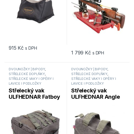
915
Kč
s DPH
1 799
Kč
s DPH
DVOUNOŽKY | BIPODY
,
DVOUNOŽKY | BIPODY
,
STŘELECKÉ DOPLŇKY
,
STŘELECKÉ DOPLŇKY
,
STŘELECKÉ VAKY I OPĚRY I
STŘELECKÉ VAKY I OPĚRY I
LAVICE I PODLOŽKY
LAVICE I PODLOŽKY
Střelecký vak
Střelecký vak
ULFHEDNAR Fatboy
ULFHEDNAR Angle
35x25x20 cm
Pillow 25x20x15 cm
UH202 Cordura
Cordura UH203