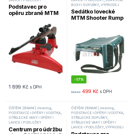
BOXY I DOPLŇKY
,
VÝPRODEJ
Podstavec pro
Sedátko lovecké
opěru zbraně MTM
MTM Shooter Rump
Predator Shooting
Rest™ / SRR-11
Rest / PSR-30
-
17%
1 899
Kč
s DPH
499
Kč
s DPH
604
Kč
ČIŠTĚNÍ ZBRANÍ | cleaning
,
ČIŠTĚNÍ ZBRANÍ | cleaning
,
PODSTAVCE I OPĚRY I VODÍTKA
,
PODSTAVCE I OPĚRY I VODÍTKA
,
STŘELECKÉ VAKY I OPĚRY I
STŘELECKÉ DOPLŇKY
,
LAVICE I PODLOŽKY
STŘELECKÉ VAKY I OPĚRY I
LAVICE I PODLOŽKY
,
VÝPRODEJ
Centrum pro údržbu
Podstavec pro