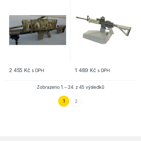
pušky
2 455
Kč
1 489
Kč
s DPH
s DPH
Seřazeno od nejn
Zobrazeno 1. – 24. z 45 výsledků
1
2