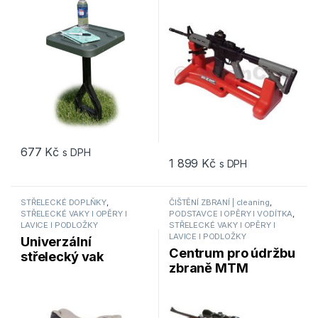
K-Zone Shooting
Table MTM
Rest / KSR-30
677
Kč
s DPH
1 899
Kč
s DPH
STŘELECKÉ DOPLŇKY
,
ČIŠTĚNÍ ZBRANÍ | cleaning
,
STŘELECKÉ VAKY I OPĚRY I
PODSTAVCE I OPĚRY I VODÍTKA
,
LAVICE I PODLOŽKY
STŘELECKÉ VAKY I OPĚRY I
LAVICE I PODLOŽKY
Univerzální
Centrum pro údržbu
střelecký vak
zbraně MTM
kožený HYSKORE
Portable
Universal Leather
Maintenance Center
Rest Bag – naplněný