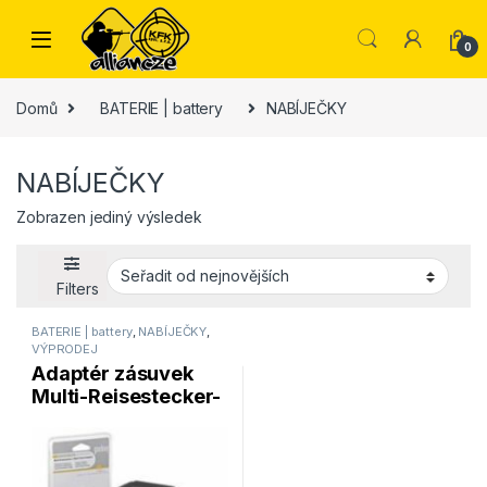
Skip to navigation
Skip to content
0
Domů
BATERIE | battery
NABÍJEČKY
NABÍJEČKY
Zobrazen jediný výsledek
Filters
BATERIE | battery
,
NABÍJEČKY
,
VÝPRODEJ
Adaptér zásuvek
Multi-Reisestecker-
adapter EU – USA –
GB – NZ – AUS