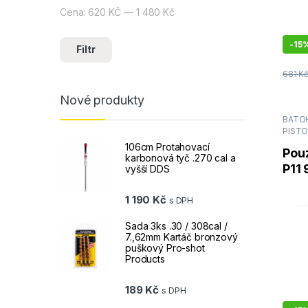
Cena:
620 KČ
—
1 480 Kč
Minimální cena
Maximální cena
-
15
Filtr
681
K
Nové produkty
BATOH
PIST
106cm Protahovací
Pou
karbonová tyč .270 cal a
P11
vyšší DDS
KTP
1 190
Kč
s DPH
Sada 3ks .30 / 308cal /
7.,62mm Kartáč bronzový
puškový Pro-shot
Products
189
Kč
s DPH