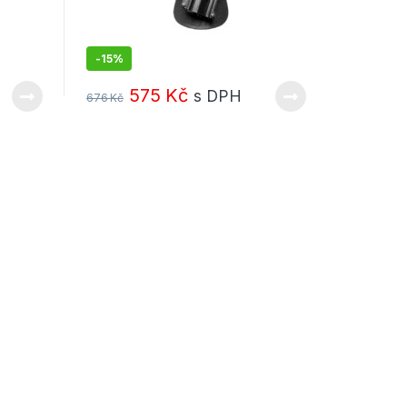
-
15%
575
Kč
s DPH
676
Kč