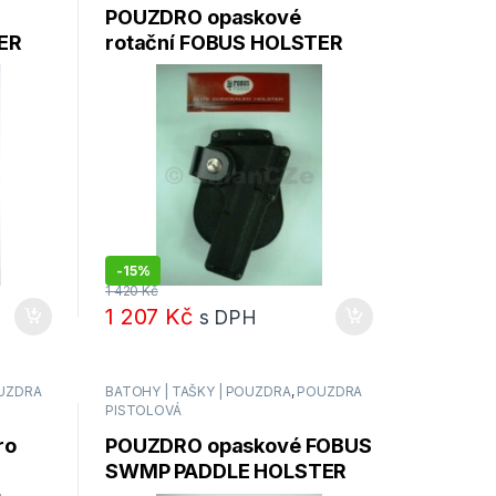
POUZDRO opaskové
ER
rotační FOBUS HOLSTER
GLT19RP
-
15%
1 420
Kč
1 207
Kč
s DPH
UZDRA
BATOHY | TAŠKY | POUZDRA
,
POUZDRA
PISTOLOVÁ
ro
POUZDRO opaskové FOBUS
SWMP PADDLE HOLSTER