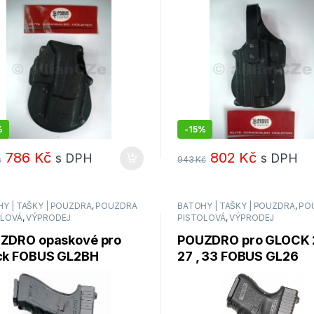
OCK)
SG21TRPL
%
-
15%
786
Kč
802
Kč
s DPH
s DPH
č
943
Kč
Y | TAŠKY | POUZDRA
,
POUZDRA
BATOHY | TAŠKY | POUZDRA
,
PO
OLOVÁ
,
VÝPRODEJ
PISTOLOVÁ
,
VÝPRODEJ
ZDRO opaskové pro
POUZDRO pro GLOCK 2
ck FOBUS GL2BH
27 , 33 FOBUS GL26