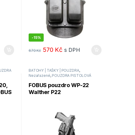
-
15%
570
Kč
s DPH
670
Kč
UZDRA
BATOHY | TAŠKY | POUZDRA
,
Nezařazené
,
POUZDRA PISTOLOVÁ
20,
FOBUS pouzdro WP-22
FOBUS
Walther P22