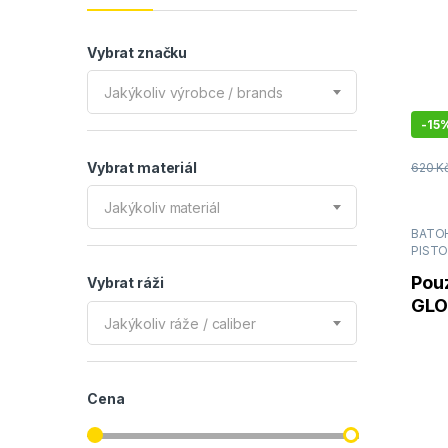
Vybrat značku
Jakýkoliv výrobce / brands
-
15
Vybrat materiál
620
K
Jakýkoliv materiál
BATOH
PIST
Pou
Vybrat ráži
GLO
Jakýkoliv ráže / caliber
Sing
Cena