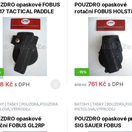
ZDRO opaskové FOBUS
POUZDRO opaskové
17 TACTICAL PADDLE
rotační FOBUS HOLST
OCK)
GL32RPL
%
-
15%
Kč
761
Kč
58
Kč
s DPH
s DPH
895
Kč
Y | TAŠKY | POUZDRA
,
POUZDRA
BATOHY | TAŠKY | POUZDRA
,
PO
OLOVÁ
,
VÝPRODEJ
PISTOLOVÁ
,
VÝPRODEJ
ZDRO opaskové
POUZDRO opaskové p
ační FOBUS GL2RP
SIG SAUER FOBUS