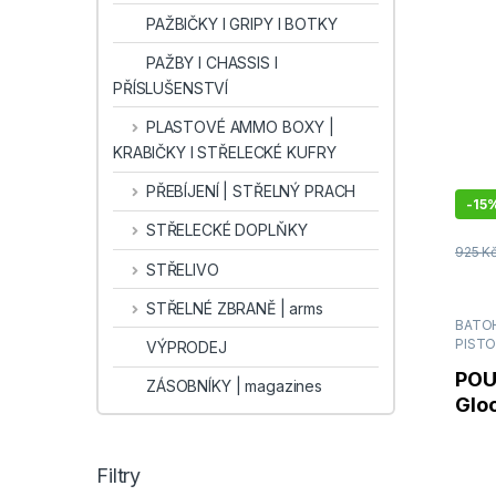
(GL
PAŽBIČKY I GRIPY I BOTKY
PAŽBY I CHASSIS I
PŘÍSLUŠENSTVÍ
PLASTOVÉ AMMO BOXY |
KRABIČKY I STŘELECKÉ KUFRY
PŘEBÍJENÍ | STŘELNÝ PRACH
-
15
STŘELECKÉ DOPLŇKY
925
K
STŘELIVO
STŘELNÉ ZBRANĚ | arms
BATOH
PIST
VÝPRODEJ
POU
ZÁSOBNÍKY | magazines
Glo
Filtry