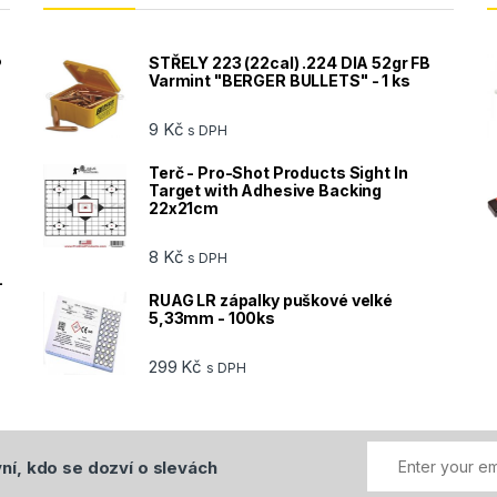
®
STŘELY 223 (22cal) .224 DIA 52gr FB
Varmint "BERGER BULLETS" - 1 ks
9
Kč
s DPH
Terč - Pro-Shot Products Sight In
Target with Adhesive Backing
22x21cm
8
Kč
s DPH
-
RUAG LR zápalky puškové velké
5,33mm - 100ks
299
Kč
s DPH
ní, kdo se dozví o slevách