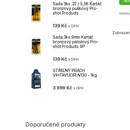
-
15
Sada 3ks .22 / 5,56 Kartáč
bronzový puškový Pro-
shot Products
998
K
139
Kč
s DPH
Zobrazen
Sada 3ks 9mm Kartáč
bronzový pistolový Pro-
shot Products 9P
139
Kč
s DPH
STŘELNÝ PRACH
VIHTAVUORI N130 - 1kg
3 899
Kč
s DPH
Doporučené produkty