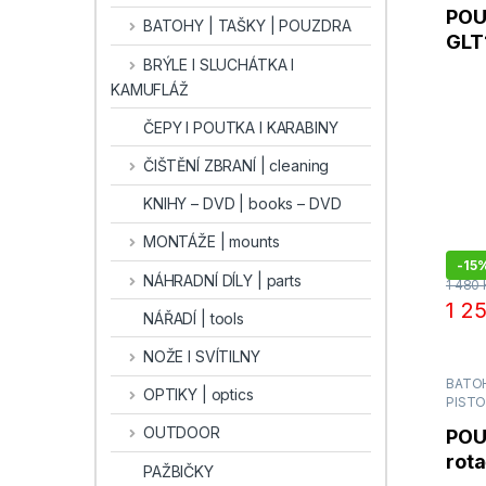
POU
BATOHY | TAŠKY | POUZDRA
GLT
(GL
BRÝLE l SLUCHÁTKA l
KAMUFLÁŽ
ČEPY I POUTKA I KARABINY
ČIŠTĚNÍ ZBRANÍ | cleaning
KNIHY – DVD | books – DVD
MONTÁŽE | mounts
-
15
NÁHRADNÍ DÍLY | parts
1 480
1 2
NÁŘADÍ | tools
NOŽE I SVÍTILNY
BATOH
OPTIKY | optics
PIST
OUTDOOR
POU
rot
PAŽBIČKY