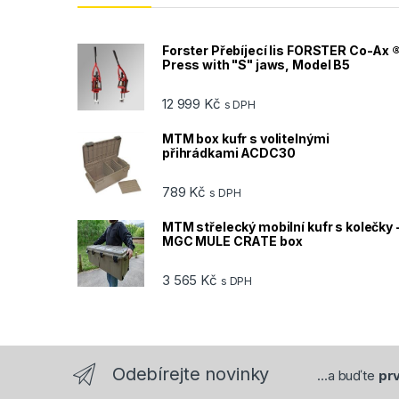
Forster Přebíjecí lis FORSTER Co-Ax 
Press with "S" jaws, Model B5
12 999
Kč
s DPH
MTM box kufr s volitelnými
přihrádkami ACDC30
789
Kč
s DPH
MTM střelecký mobilní kufr s kolečky 
MGC MULE CRATE box
3 565
Kč
s DPH
Odebírejte novinky
...a buďte
prv