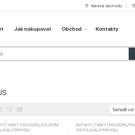
Adresa obchodu
et
Jak nakupovat
Obchod
Kontakty
US
Y | TAŠKY | POUZDRA
,
POUZDRA
BATOHY | TAŠKY | POUZDRA
,
PO
OLOVÁ
,
VÝPRODEJ
PISTOLOVÁ
,
VÝPRODEJ