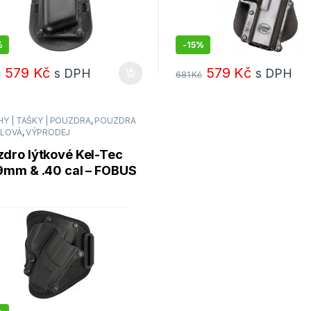
%
-
15%
579
Kč
579
Kč
s DPH
s DPH
č
681
Kč
Y | TAŠKY | POUZDRA
,
POUZDRA
OLOVÁ
,
VÝPRODEJ
zdro lýtkové Kel-Tec
 9mm & .40 cal – FOBUS
-11A- pravé