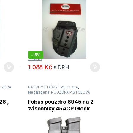
-
15%
1 280
Kč
1 088
Kč
s DPH
UZDRA
BATOHY | TAŠKY | POUZDRA
,
Nezařazené
,
POUZDRA PISTOLOVÁ
6 ,
Fobus pouzdro 6945 na 2
zásobníky 45ACP Glock