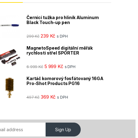
Černící tužka pro hliník Aluminum
Black Touch-up pen
239
Kč
299
Kč
s DPH
MagnetoSpeed digitální měřák
rychlosti střel SPORTER
5 999
Kč
6 999
Kč
s DPH
Kartáč komorový fosfátovaný 16GA
Pro-Shot Products PG16
369
Kč
497
Kč
s DPH
Sign Up