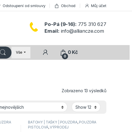
Odstoupení od smlouvy
Obchod
Můj účet
Po-Pá (9-16):
775 310 627
Email:
info@alliancze.com
0
Kč
Vše
0
Seřazeno od 
Zobrazeno 13 výsledků
UZDRA
BATOHY | TAŠKY | POUZDRA
,
POUZDRA
PISTOLOVÁ
,
VÝPRODEJ