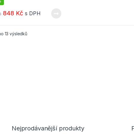
%
848
Kč
s DPH
č
Seřazeno od nejnovějších
o 13 výsledků
Nejprodávanější produkty