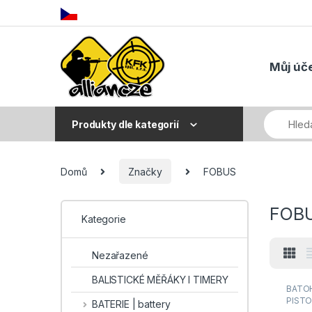
Skip to navigation
Skip to content
Můj úč
Produkty dle kategorií
Domů
Značky
FOBUS
FOB
Kategorie
Nezařazené
BALISTICKÉ MĚŘÁKY I TIMERY
BATOH
PIST
BATERIE | battery