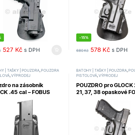
%
-
15%
527
Kč
578
Kč
s DPH
s DPH
č
680
Kč
Y | TAŠKY | POUZDRA
,
POUZDRA
BATOHY | TAŠKY | POUZDRA
,
PO
OLOVÁ
,
VÝPRODEJ
PISTOLOVÁ
,
VÝPRODEJ
zdro na zásobník
POUZDRO pro GLOCK 
CK .45 cal – FOBUS
21, 37, 38 opaskové 
le Mag – černé
GL3