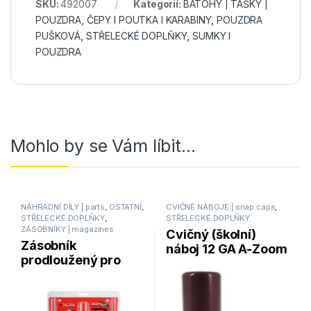
SKU:
492007
Kategorií:
BATOHY | TAŠKY |
POUZDRA
,
ČEPY I POUTKA I KARABINY
,
POUZDRA
PUŠKOVÁ
,
STŘELECKÉ DOPLŇKY
,
SUMKY I
POUZDRA
Mohlo by se Vám líbit…
NÁHRADNÍ DÍLY | parts
,
OSTATNÍ
,
CVIČNÉ NÁBOJE | snap caps
,
STŘELECKÉ DOPLŇKY
,
STŘELECKÉ DOPLŇKY
ZÁSOBNÍKY | magazines
Cvičný (školní)
Zásobník
náboj 12 GA A-Zoom
prodloužený pro
1Kus
Benelli – TACSTAR
12GA – 7shot