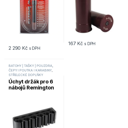
167
Kč
s DPH
2 290
Kč
s DPH
BATOHY | TAŠKY | POUZDRA
,
ČEPY I POUTKA I KARABINY
,
STŘELECKÉ DOPLŇKY
Úchyt držák pro 6
nábojů Remington
Tacstar Sidesaddle