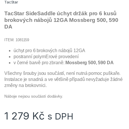
TacStar
TacStar SideSaddle úchyt držák pro 6 kusů
brokových nábojů 12GA
Mossberg 500, 590
DA
ITEM: 1081159
úchyt pro 6 brokových nábojů 12GA
postranní polymErové provedení
v černé barvě pro zbraně:
Mossberg 500, 590 DA
Všechny šrouby jsou součástí, není nutná pomoc puškaře.
Instalace je snadná a ve většině případů nevyžaduje žádné
změny na brokovnici.
Náboje nejsou součástí dodávky.
1 279
Kč
s DPH