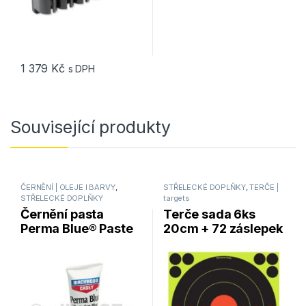
1 379
Kč
s DPH
Související produkty
ČERNĚNÍ | OLEJE l BARVY
,
STŘELECKÉ DOPLŇKY
,
TERČE |
STŘELECKÉ DOPLŇKY
targets
Černění pasta
Terče sada 6ks
Perma Blue® Paste
20cm + 72 záslepek
Gun Blue 56g
Birchwood Casey
Shoot•N•C®
samolepící