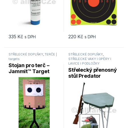
335
Kč
220
Kč
s DPH
s DPH
STŘELECKÉ DOPLŇKY
,
TERČE |
STŘELECKÉ DOPLŇKY
,
targets
STŘELECKÉ VAKY I OPĚRY I
LAVICE I PODLOŽKY
Stojan pro terč –
Střelecký přenosný
Jammit™ Target
stůl Predator
Stand MTM / JMTS-
Shooting Table
40
MTM