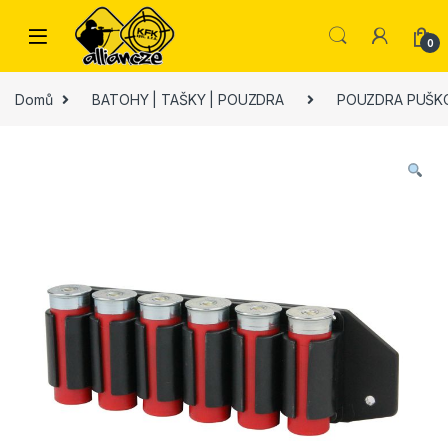
Skip to navigation
Skip to content
0
Domů
BATOHY | TAŠKY | POUZDRA
POUZDRA PUŠK