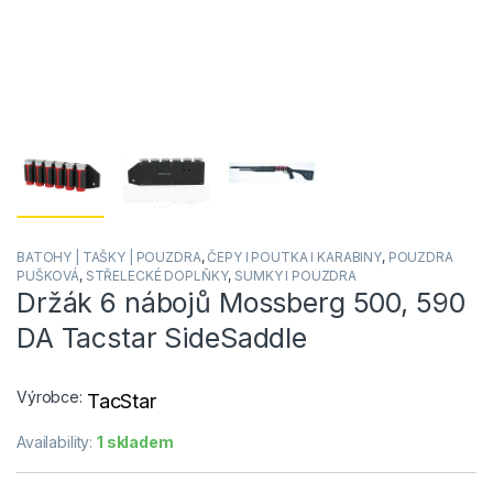
BATOHY | TAŠKY | POUZDRA
,
ČEPY I POUTKA I KARABINY
,
POUZDRA
PUŠKOVÁ
,
STŘELECKÉ DOPLŇKY
,
SUMKY I POUZDRA
Držák 6 nábojů Mossberg 500, 590
DA Tacstar SideSaddle
Výrobce:
TacStar
Availability:
1 skladem