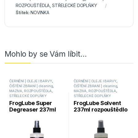
ROZPOUŠTĚDLA
,
STŘELECKÉ DOPLŇKY
Štítek:
NOVINKA
Mohlo by se Vám líbit…
ČERNĚNÍ | OLEJE l BARVY
,
ČERNĚNÍ | OLEJE l BARVY
,
ČIŠTĚNÍ ZBRANÍ | cleaning
,
ČIŠTĚNÍ ZBRANÍ | cleaning
,
MAZIVA, ROZPOUŠTĚDLA
,
MAZIVA, ROZPOUŠTĚDLA
,
STŘELECKÉ DOPLŇKY
STŘELECKÉ DOPLŇKY
FrogLube Super
FrogLube Solvent
Degreaser 237ml
237ml rozpouštědlo
odmašťovač s
a odmašťovač s
pumpičkou
pumpičkou