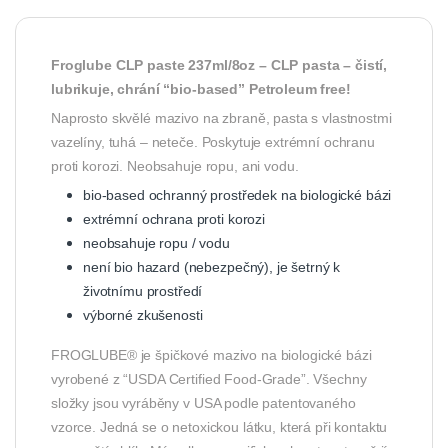
Froglube CLP paste 237ml/8oz – CLP pasta – čistí,
lubrikuje, chrání “bio-based” Petroleum free!
Naprosto skvělé mazivo na zbraně, pasta s vlastnostmi
vazelíny, tuhá – neteče. Poskytuje extrémní ochranu
proti korozi. Neobsahuje ropu, ani vodu.
bio-based ochranný prostředek na biologické bázi
extrémní ochrana proti korozi
neobsahuje ropu / vodu
není bio hazard (nebezpečný), je šetrný k
životnímu prostředí
výborné zkušenosti
FROGLUBE® je špičkové mazivo na biologické bázi
vyrobené z “USDA Certified Food-Grade”. Všechny
složky jsou vyráběny v USA podle patentovaného
vzorce. Jedná se o netoxickou látku, která při kontaktu