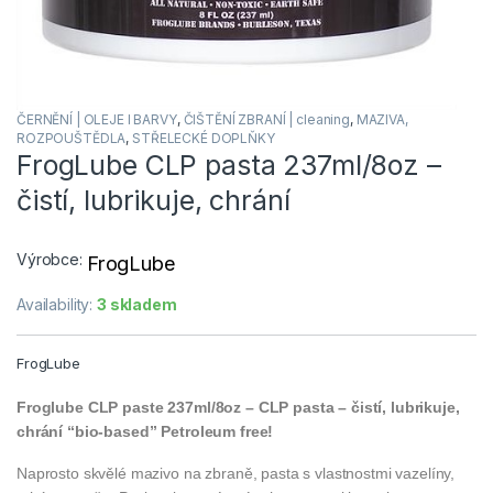
ČERNĚNÍ | OLEJE l BARVY
,
ČIŠTĚNÍ ZBRANÍ | cleaning
,
MAZIVA,
ROZPOUŠTĚDLA
,
STŘELECKÉ DOPLŇKY
FrogLube CLP pasta 237ml/8oz –
čistí, lubrikuje, chrání
Výrobce:
FrogLube
Availability:
3 skladem
FrogLube
Froglube CLP paste 237ml/8oz – CLP pasta – čistí, lubrikuje,
chrání “bio-based” Petroleum free!
Naprosto skvělé mazivo na zbraně, pasta s vlastnostmi vazelíny,