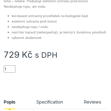
tuhá – neteče. Poskytuje extrémní ochranu proti korozi.
Neobsahuje ropu, ani vodu.
bio-based ochranný prostředek na biologické bázi
extrémní ochrana proti korozi
neobsahuje ropu / vodu
není bio hazard (nebezpečný), je šetrný k životnímu prostředí
výborné zkušenosti
729
Kč
s DPH
FrogLube CLP pasta 237ml/8oz - čistí, lubrikuje, chrání quanti
Popis
Specification
Reviews