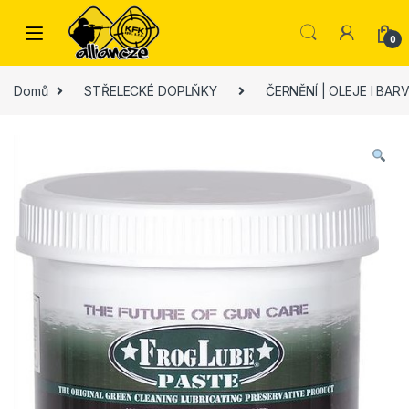
Skip to navigation
Skip to content
0
Domů
STŘELECKÉ DOPLŇKY
ČERNĚNÍ | OLEJE l BAR