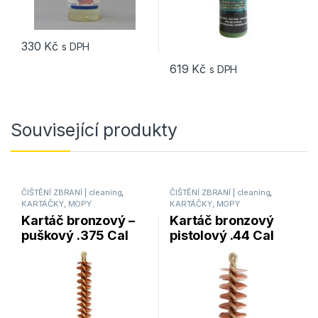
330
Kč
s DPH
619
Kč
s DPH
Související produkty
ČIŠTĚNÍ ZBRANÍ | cleaning
,
ČIŠTĚNÍ ZBRANÍ | cleaning
,
KARTÁČKY, MOPY
KARTÁČKY, MOPY
Kartáč bronzový –
Kartáč bronzový
puškový .375 Cal
pistolový .44 Cal
Pro-Shot Products
Pro-Shot Products
(375R)
(44P)