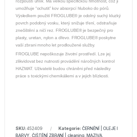
rozpouští uhlík. Má velkou specifickou hmotnost, což jí
umožňuje “ochutit” kov absorpcí hluboko do pórů.
Výsledkem použití FROGLUBE® je odolný suchý kluzký
povrch podobný vosku, který snižuje tření, odstraňuje
znečištění a ničí rez. FROGLUBE® je bezpečný pro
plasty, uretan, nylon a dřevo. FROGLUBE® poskytne
vaší zbrani mnoho let prodloužené služby.
FROGLUBE nepoškozuje životní prostředí. Lze jej
zlikvidovat bez nutnosti provádění náročných kontrol
HAZMAT. Uživatelé budou chráněni před následky
práce s toxickými chemikáliemi a v jejich blízkosti.
SKU:
452409
Kategorie:
ČERNĚNÍ | OLEJE l
BARVY
,
ČIŠTĚNÍ ZBRANÍ | cleaning
,
MAZIVA,