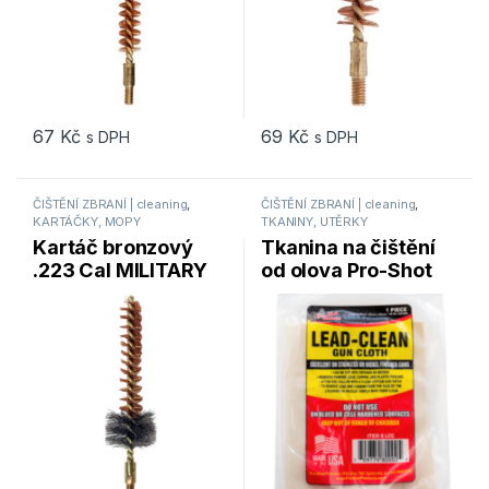
67
Kč
69
Kč
s DPH
s DPH
ČIŠTĚNÍ ZBRANÍ | cleaning
,
ČIŠTĚNÍ ZBRANÍ | cleaning
,
KARTÁČKY, MOPY
TKANINY, UTĚRKY
Kartáč bronzový
Tkanina na čištění
.223 Cal MILITARY
od olova Pro-Shot
STYLE Pro-Shot
Products LEAD
Products (223CH)
CLEAN CLOTH 1ks