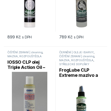
899
Kč
789
Kč
s DPH
s DPH
ČIŠTĚNÍ ZBRANÍ | cleaning
,
ČERNĚNÍ | OLEJE l BARVY
,
MAZIVA, ROZPOUŠTĚDLA
ČIŠTĚNÍ ZBRANÍ | cleaning
,
MAZIVA, ROZPOUŠTĚDLA
,
IOSSO CLP olej
STŘELECKÉ DOPLŇKY
Triple Action Oil –
FrogLube CLP
penetrační olej
Extreme mazivo a
ochranný přípravek
118ml – sprej