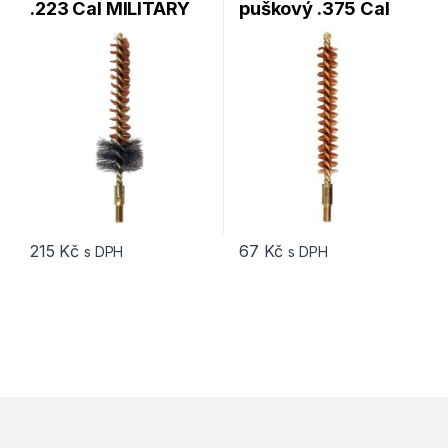
.223 Cal MILITARY
puškový .375 Cal
STYLE Pro-Shot
Pro-Shot Products
Products (223CH)
(375R)
215
Kč
67
Kč
s DPH
s DPH