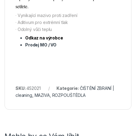
setřete.
· Vynikající mazivo proti zadření
· Aditivum pro extrémní tlak
· Odolný vůči teplu
Odkaz na výrobce
Prodej MO / VO
SKU:
452021
Kategorie:
ČIŠTĚNÍ ZBRANÍ |
cleaning
,
MAZIVA, ROZPOUŠTĚDLA