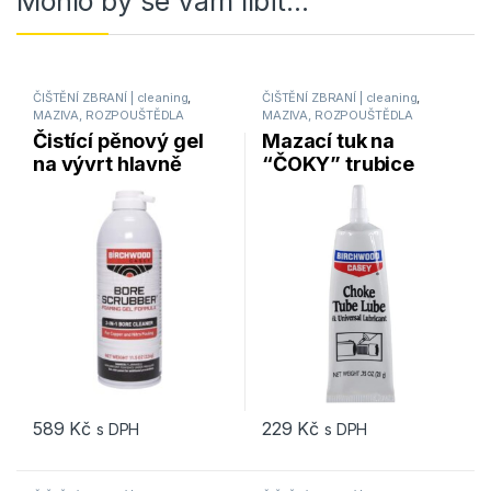
Mohlo by se Vám líbit…
ČIŠTĚNÍ ZBRANÍ | cleaning
,
ČIŠTĚNÍ ZBRANÍ | cleaning
,
MAZIVA, ROZPOUŠTĚDLA
MAZIVA, ROZPOUŠTĚDLA
Čistící pěnový gel
Mazací tuk na
na vývrt hlavně
“ČOKY” trubice
Birchwood Casey
přívěry – Choke
Bore Scrubber® gel
Tube Lube 21g
– 326g
589
Kč
229
Kč
s DPH
s DPH