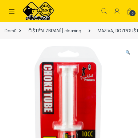
Skip to navigation
Skip to content
0
Domů
ČIŠTĚNÍ ZBRANÍ | cleaning
MAZIVA, ROZPOUŠ