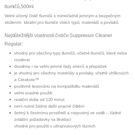
tlumičů,500ml
Velmi účinný čistič tlumičů s mimořádně jemným a bezpečným
složením. Ideální pro tlumiče všech typů, materiálů a povlaků.
Nejdůležitější vlastnosti čističe Suppressor Cleaner
Regular:
vhodný pro všechny typy tlumičů, včetně tlumičů, které nelze
rozebrat
dosáhne i na velmi jemné řady otvorů a přepážek
je vhodný pro všechny materiály a povlaky, včetně uhlíkových
a Cerakote™
pozitivně testováno na kompatibilitu materiálů
velmi snadné použití
reakční doba od 120 minut
není nutné žádné další pracné čištění
šetrný k životnímu prostředí a rozpustný ve vodě – žádné
zvláštní požadavky na likvidaci
vhodné pro použití v ultrazvukových lázních