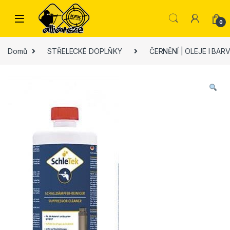
Skip to navigation
Skip to content
0
Domů
STŘELECKÉ DOPLŇKY
ČERNĚNÍ | OLEJE l BAR