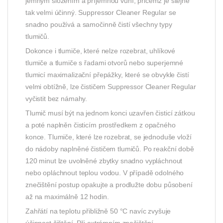
jemným složením a příjemnou vůní, přičemž je stejně
tak velmi účinný. Suppressor Cleaner Regular se
snadno používá a samočinně čistí všechny typy
tlumičů.
Dokonce i tlumiče, které nelze rozebrat, uhlíkové
tlumiče a tlumiče s řadami otvorů nebo superjemné
tlumicí maximalizační přepážky, které se obvykle čistí
velmi obtížně, lze čističem Suppressor Cleaner Regular
vyčistit bez námahy.
Tlumič musí být na jednom konci uzavřen čisticí zátkou
a poté naplněn čisticím prostředkem z opačného
konce. Tlumiče, které lze rozebrat, se jednoduše vloží
do nádoby naplněné čističem tlumičů. Po reakční době
120 minut lze uvolněné zbytky snadno vypláchnout
nebo opláchnout teplou vodou. V případě odolného
znečištění postup opakujte a prodlužte dobu působení
až na maximálně 12 hodin.
Zahřátí na teplotu přibližně 50 °C navíc zvyšuje