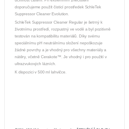
účinnost čištění. Při extrémním znečištění
doporučujeme použít čisticí prostředek SchleTek
Suppressor Cleaner Evolution.
SchleTek Suppressor Cleaner Regular je šetrný k
životnímu prostředí, rozpustný ve vodě a byl pozitivně
testován na kompatibilitu materiálů. Díky svému
speciálnímu pH neutrálnímu složení nepoškozuje
žádné povrchy a je vhodný pro všechny materiály a
nátěry, včetně Cerakote™. Je vhodný i pro použití v
ultrazvukových lázních.
K dispozici v 500 ml lahvičce.