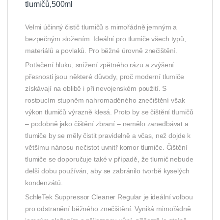
tlumičů,500ml
Velmi účinný čistič tlumičů s mimořádně jemným a
bezpečným složením. Ideální pro tlumiče všech typů,
materiálů a povlaků. Pro běžné úrovně znečištění.
Potlačení hluku, snížení zpětného rázu a zvýšení
přesnosti jsou některé důvody, proč moderní tlumiče
získávají na oblibě i při nevojenském použití. S
rostoucím stupněm nahromaděného znečištění však
výkon tlumičů výrazně klesá. Proto by se čištění tlumičů
– podobně jako čištění zbraní – nemělo zanedbávat a
tlumiče by se měly čistit pravidelně a včas, než dojde k
většímu nánosu nečistot uvnitř komor tlumiče. Čištění
tlumiče se doporučuje také v případě, že tlumič nebude
delší dobu používán, aby se zabránilo tvorbě kyselých
kondenzátů.
SchleTek Suppressor Cleaner Regular je ideální volbou
pro odstranění běžného znečištění. Vyniká mimořádně