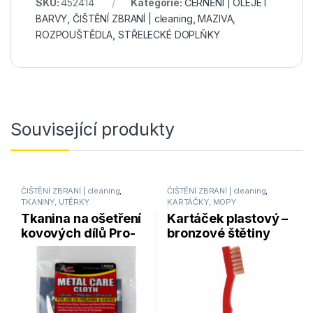
SKU:
452414
Kategorie:
ČERNĚNÍ | OLEJE l
BARVY
,
ČIŠTĚNÍ ZBRANÍ | cleaning
,
MAZIVA,
ROZPOUŠTĚDLA
,
STŘELECKÉ DOPLŇKY
Související produkty
ČIŠTĚNÍ ZBRANÍ | cleaning
,
ČIŠTĚNÍ ZBRANÍ | cleaning
,
TKANINY, UTĚRKY
KARTÁČKY, MOPY
Tkanina na ošetření
Kartáček plastový –
kovových dílů Pro-
bronzové štětiny
Shot Products
Pro-Shot Products
METAL CARE
GBB
CLOTH 1ks