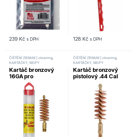
239
Kč
128
Kč
s DPH
s DPH
ČIŠTĚNÍ ZBRANÍ | cleaning
,
ČIŠTĚNÍ ZBRANÍ | cleaning
,
KARTÁČKY, MOPY
KARTÁČKY, MOPY
Kartáč bronzový
Kartáč bronzový
16GA pro
pistolový .44 Cal
brokovnice Pro-
Pro-Shot Products
Shot Products 16S
(44P)