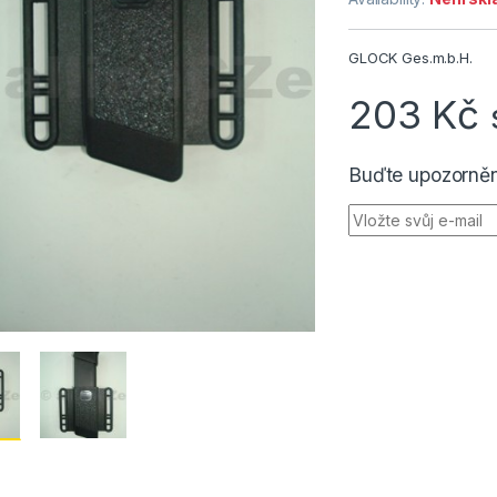
GLOCK Ges.m.b.H.
203
Kč
Buďte upozorněn