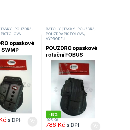
 TAŠKY | POUZDRA
,
BATOHY | TAŠKY | POUZDRA
,
 PISTOLOVÁ
POUZDRA PISTOLOVÁ
,
VÝPRODEJ
RO opaskové
POUZDRO opaskové
S SWMP
rotační FOBUS
E HOLSTER
GL2RP (GLOCK)
-
15%
Kč
s DPH
925
Kč
786
Kč
s DPH