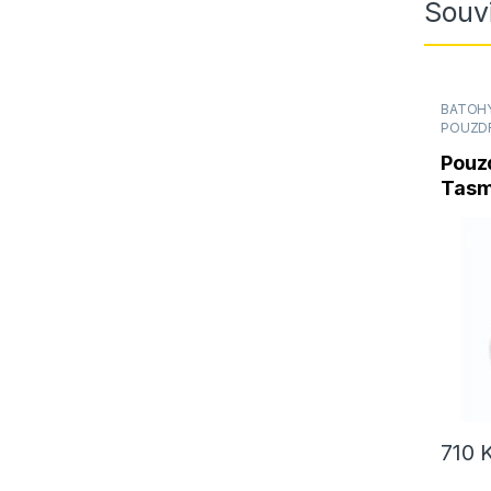
Souvi
BATOHY
POUZD
Pouzd
Tasm
Hols
Cord
710