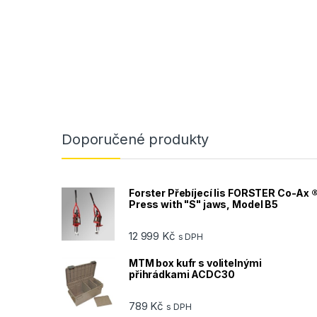
Doporučené produkty
Forster Přebíjecí lis FORSTER Co-Ax 
Press with "S" jaws, Model B5
12 999
Kč
s DPH
MTM box kufr s volitelnými
přihrádkami ACDC30
789
Kč
s DPH