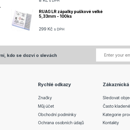
8
Kč
s DPH
-
RUAG LR zápalky puškové velké
5,33mm - 100ks
299
Kč
s DPH
ní, kdo se dozví o slevách
Rychlé odkazy
Zákaznická
Značky
Sledovat obj
Můj účet
Často kladené
Obchodní podmínky
Kategorie pro
Ochrana osobních údajů
Kontakty