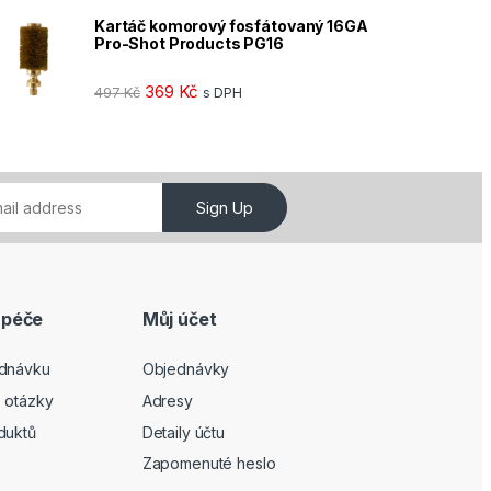
Kartáč komorový fosfátovaný 16GA
Pro-Shot Products PG16
369
Kč
497
Kč
s DPH
Sign Up
 péče
Můj účet
ednávku
Objednávky
 otázky
Adresy
duktů
Detaily účtu
Zapomenuté heslo