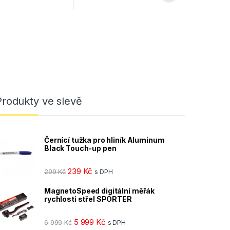
Produkty ve slevě
Černící tužka pro hliník Aluminum
Black Touch-up pen
239
Kč
299
Kč
s DPH
MagnetoSpeed digitální měřák
rychlosti střel SPORTER
5 999
Kč
6 999
Kč
s DPH