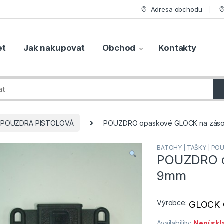
Adresa obchodu
et
Jak nakupovat
Obchod
Kontakty
POUZDRA PISTOLOVÁ
POUZDRO opaskové GLOCK na záso
BATOHY | TAŠKY | PO
POUZDRO o
9mm
Výrobce:
GLOCK 
Availability:
Není sk