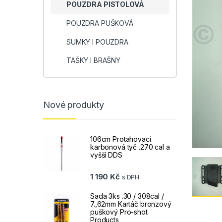
POUZDRA PISTOLOVÁ
POUZDRA PUŠKOVÁ
SUMKY I POUZDRA
TAŠKY I BRAŠNY
Nové produkty
106cm Protahovací
karbonová tyč .270 cal a
vyšší DDS
1 190
Kč
s DPH
Sada 3ks .30 / 308cal /
7.,62mm Kartáč bronzový
puškový Pro-shot
Products