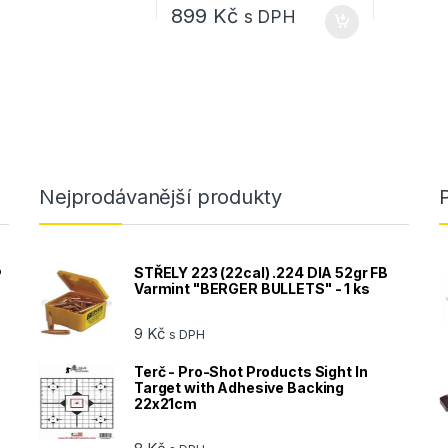
899
Kč
s DPH
Nejprodávanější produkty
®
STŘELY 223 (22cal) .224 DIA 52gr FB
Varmint "BERGER BULLETS" - 1 ks
9
Kč
s DPH
Terč - Pro-Shot Products Sight In
Target with Adhesive Backing
22x21cm