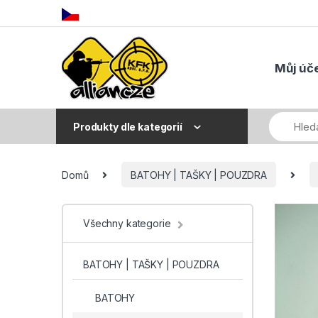
Skip to navigation
Skip to content
Můj úč
Produkty dle kategorií
Domů
BATOHY | TAŠKY | POUZDRA
Všechny kategorie
BATOHY | TAŠKY | POUZDRA
BATOHY