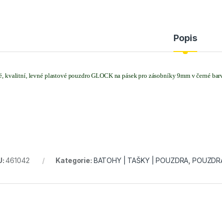
Popis
é, kvalitní, levné plastové pouzdro GLOCK na pásek pro zásobníky 9mm v černé barv
U:
461042
Kategorie:
BATOHY | TAŠKY | POUZDRA
,
POUZDR