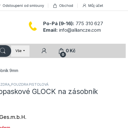
Odstoupení od smlouvy
Obchod
Můj účet
Po-Pá (9-16):
775 310 627
Email:
info@alliancze.com
0
Kč
Vše
0
bník 9mm
UZDRA
,
POUZDRA PISTOLOVÁ
paskové GLOCK na zásobník
Ges.m.b.H.
ladem