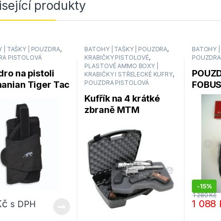
sející produkty
 | TAŠKY | POUZDRA
,
BATOHY | TAŠKY | POUZDRA
,
BATOHY |
RA PISTOLOVÁ
KRABIČKY PISTOLOVÉ
,
POUZDRA
PLASTOVÉ AMMO BOXY |
ro na pistoli
POUZD
KRABIČKY I STŘELECKÉ KUFRY
,
anian Tiger Tac
FOBU
POUZDRA PISTOLOVÁ
ter MK 2
PADDL
Kufřík na 4 krátké
ura
zbraně MTM
Handgun Cases 811-
40
-
15%
1 280
Kč
Kč
1 088
s DPH