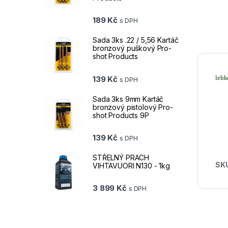
189
Kč
s DPH
Sada 3ks .22 / 5,56 Kartáč
bronzový puškový Pro-
shot Products
lehk
139
Kč
s DPH
Sada 3ks 9mm Kartáč
bronzový pistolový Pro-
shot Products 9P
139
Kč
s DPH
STŘELNÝ PRACH
SK
VIHTAVUORI N130 - 1kg
3 899
Kč
s DPH