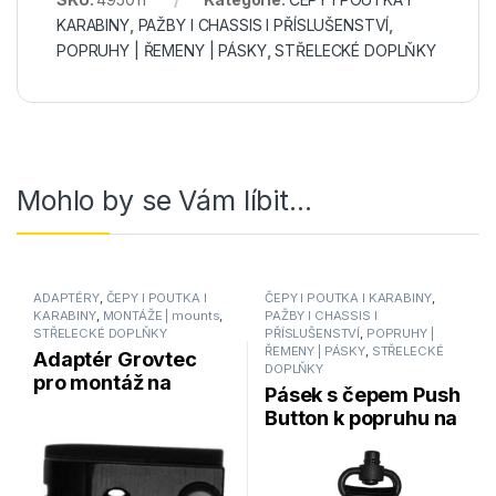
KARABINY
,
PAŽBY I CHASSIS I PŘÍSLUŠENSTVÍ
,
POPRUHY | ŘEMENY | PÁSKY
,
STŘELECKÉ DOPLŇKY
Mohlo by se Vám líbit…
ADAPTÉRY
,
ČEPY I POUTKA I
ČEPY I POUTKA I KARABINY
,
KARABINY
,
MONTÁŽE | mounts
,
PAŽBY I CHASSIS I
STŘELECKÉ DOPLŇKY
PŘÍSLUŠENSTVÍ
,
POPRUHY |
ŘEMENY | PÁSKY
,
STŘELECKÉ
Adaptér Grovtec
DOPLŇKY
pro montáž na
Pásek s čepem Push
mířidla AR15
Button k popruhu na
Bayonet Lug
zbraň GROVTEC
GTSW276
GTSL-57