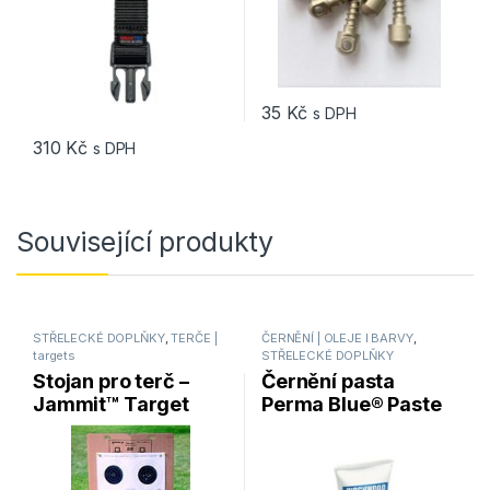
35
Kč
s DPH
310
Kč
s DPH
Související produkty
STŘELECKÉ DOPLŇKY
,
TERČE |
ČERNĚNÍ | OLEJE l BARVY
,
targets
STŘELECKÉ DOPLŇKY
Stojan pro terč –
Černění pasta
Jammit™ Target
Perma Blue® Paste
Stand MTM / JMTS-
Gun Blue 56g
40