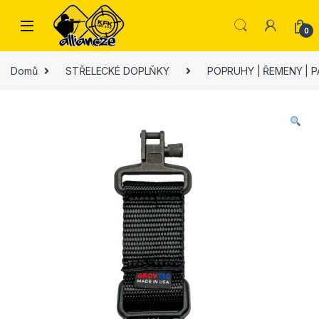
Skip to navigation
Skip to content
0
Domů
STŘELECKÉ DOPLŇKY
POPRUHY | ŘEMENY | 