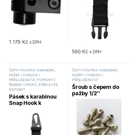
1 179
Kč
s DPH
560
Kč
s DPH
ČEPY I POUTKA I KARABINY
,
ČEPY I POUTKA I KARABINY
,
PAŽBY I CHASSIS I
PAŽBY I CHASSIS I
PŘÍSLUŠENSTVÍ
,
POPRUHY |
PŘÍSLUŠENSTVÍ
ŘEMENY | PÁSKY
,
STŘELECKÉ
Šroub s čepem do
DOPLŇKY
pažby 1/2″
Pásek s karabinou
GROVTEC GTHM-
Snap Hook k
56 – 1 ks
popruhu na zbraň
GROVTEC GTSL56