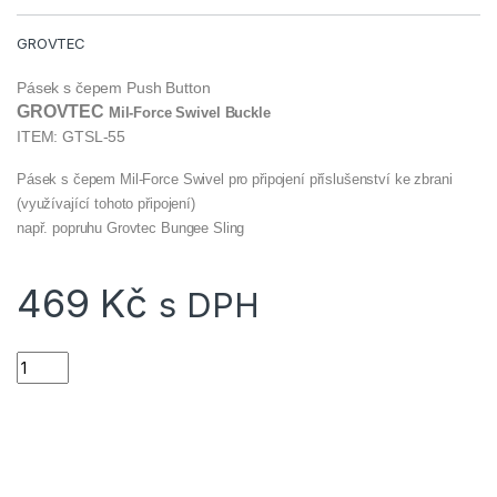
GROVTEC
Pásek s čepem Push Button
GROVTEC
Mil-Force Swivel Buckle
ITEM: GTSL-55
Pásek s čepem Mil-Force Swivel pro připojení příslušenství ke zbrani
(využívající tohoto připojení)
např. popruhu Grovtec Bungee Sling
469
Kč
s DPH
Pásek s čepem Mil-Force Swivel k popruhu na zbraň GROVTEC