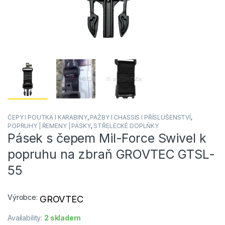
ČEPY I POUTKA I KARABINY
,
PAŽBY I CHASSIS I PŘÍSLUŠENSTVÍ
,
POPRUHY | ŘEMENY | PÁSKY
,
STŘELECKÉ DOPLŇKY
Pásek s čepem Mil-Force Swivel k
popruhu na zbraň GROVTEC GTSL-
55
Výrobce:
GROVTEC
Availability:
2 skladem