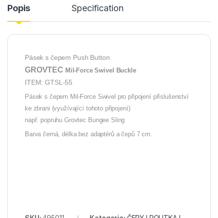
Popis
Specification
Pásek s čepem Push Button
GROVTEC
Mil-Force Swivel Buckle
ITEM: GTSL-55
Pásek s čepem Mil-Force Swivel pro připojení příslušenství
ke zbrani (využívající tohoto připojení)
např. popruhu Grovtec Bungee Sling
Barva černá, délka bez adaptérů a čepů 7 cm.
SKU:
495011
Kategorie:
ČEPY I POUTKA I