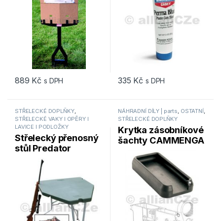
889
Kč
335
Kč
s DPH
s DPH
STŘELECKÉ DOPLŇKY
,
NÁHRADNÍ DÍLY | parts
,
OSTATNÍ
,
STŘELECKÉ VAKY I OPĚRY I
STŘELECKÉ DOPLŇKY
LAVICE I PODLOŽKY
Krytka zásobníkové
Střelecký přenosný
šachty CAMMENGA
stůl Predator
pro M16/AR15
Shooting Table
MTM