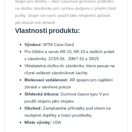
stojan pro střelbu – stačí zasunout gumovou podložku
na vložku zásobníku pro rychlou podporu z přední části
pušky. Stojan lze navíc použít jako elegantní způsob,
jak ukázat své zbraně.
Vlastnosti produktu:
Výrobce:
MTM Case Gard
Pro čištění a servis AR-15, AR-10 a dalších pušek
s zásobníky .223/5.56, .308/7.62 a SR25
Vkladatelná vložka do zásobníku, která pasuje na
různé velikosti zásobníkové šachty
Blokovací vzdálenost:
AR spojení pro zajištění
zbraně v otevřené poloze
Střelecká tribuna:
Gumová čepice typu V pro
použití stojanu jako stojanu
Obchod:
Zamykatelné přihrádky pod víkem na
nezbytné doplňky a čisticí prostředky
Místo výroby:
USA