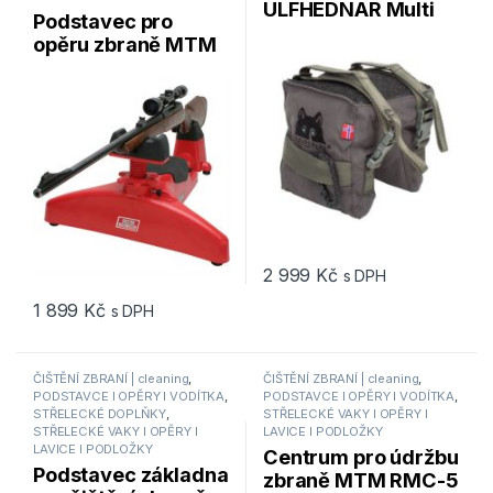
ULFHEDNAR Multi
Podstavec pro
Pillow LW , cordura
opěru zbraně MTM
UH200
Predator Shooting
Rest / PSR-30
2 999
Kč
s DPH
1 899
Kč
s DPH
ČIŠTĚNÍ ZBRANÍ | cleaning
,
ČIŠTĚNÍ ZBRANÍ | cleaning
,
PODSTAVCE I OPĚRY I VODÍTKA
,
PODSTAVCE I OPĚRY I VODÍTKA
,
STŘELECKÉ DOPLŇKY
,
STŘELECKÉ VAKY I OPĚRY I
STŘELECKÉ VAKY I OPĚRY I
LAVICE I PODLOŽKY
LAVICE I PODLOŽKY
Centrum pro údržbu
Podstavec základna
zbraně MTM RMC-5