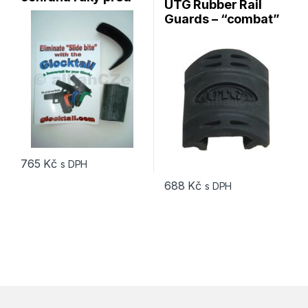
UTG Rubber Rail
“slide bite” pro
Guards – “combat”
GLOCK
doplněk na raily –
sada 12ks
765
Kč
s DPH
688
Kč
s DPH