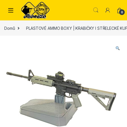
Skip to navigation
Skip to content
0
Domů
PLASTOVÉ AMMO BOXY | KRABIČKY I STŘELECKÉ KU