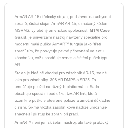
ArmAR AR-15 střelecký stojan, podstavec na uchycení
zbraně, čisticí stojan ArmAR AR-15, označený kódem
MSRMS, vyráběný americkou společností
MTM Case
Guard
, je univerzální nástroj navržený speciálně pro
moderní malé pušky. ArmAR™ funguje jako “třetí
zbraň” tím, že poskytuje pevné připevnění ve slotu
zásobníku, což usnadňuje servis a čištění pušek typu
AR.
Stojan je ideálně vhodný pro zásobník AR-15, stejně
jako pro zásobníky .308 AR DMPS a SR25. To
umožňuje použití na různých platformách. Sada
obsahuje speciální podložku, tzv. AR link, která
uzamkne pušku v otevřené poloze a umožní důkladné
čištění. Šikmá vložka zásobníkové nádrže umožňuje
snadnější přístup ke zbrani při práci.
ArmAR™ není jen služební nástroj, ale také praktický