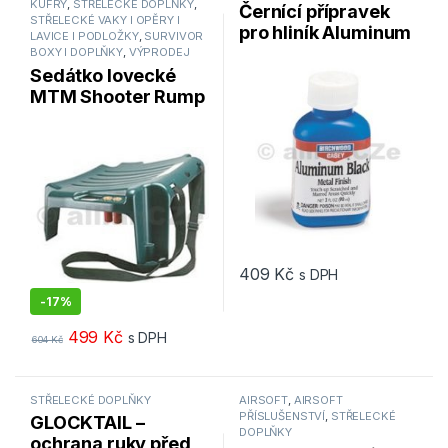
KUFRY
,
STŘELECKÉ DOPLŇKY
,
Černící přípravek
STŘELECKÉ VAKY I OPĚRY I
pro hliník Aluminum
LAVICE I PODLOŽKY
,
SURVIVOR
Black® Metal Finish
BOXY I DOPLŇKY
,
VÝPRODEJ
Birchwood Casey –
Sedátko lovecké
90ml
MTM Shooter Rump
Rest™ / SRR-11
409
Kč
s DPH
-
17%
499
Kč
s DPH
604
Kč
STŘELECKÉ DOPLŇKY
AIRSOFT
,
AIRSOFT
PŘÍSLUŠENSTVÍ
,
STŘELECKÉ
GLOCKTAIL –
DOPLŇKY
ochrana ruky před