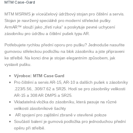
MTM Case-Gard
MTM MSRMS je víceúčelový údržbový stojan pro čištění a servis.
Stojan je navržený speciálně pro moderní střelecké pušky.
ArmAR™ slouží jako „třetí ruka“ a poskytuje pevné uchycení
zásobníku pro údržbu a čištění pušek typu AR.
Potřebujete rychlou přední oporu pro pušku? Jednoduše nasuňte
gumovou střeleckou podložku na blok zásobníku a jste připraveni
ke střelbě. Na konci dne je stojan elegantním způsobem, jak
vystavit pušku.
Výrobce: MTM Case Gard
Pro čištění a servis AR-15, AR-10 a dalších pušek s zásobníky
.223/5.56, .308/7.62 a SR25. Hodí se pro zásobníky velikosti
AR-15 a 308 AR DMPS a SR25.
Vkladatelná vložka do zásobníku, která pasuje na různé
velikosti zásobníkové šachty
AR spojení pro zajištění zbraně v otevřené poloze
Součástí balení je gumová podložka pro jednoduchou přední
opěru při střelbě.