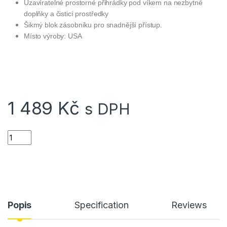
Uzavíratelné prostorné přihrádky pod víkem na nezbytné
doplňky a čisticí prostředky
Šikmý blok zásobníku pro snadnější přístup.
Místo výroby: USA
1 489
Kč
s DPH
MTM podstavec pro opěru zbraně univerzální pro malé pušky 
Popis
Specification
Reviews