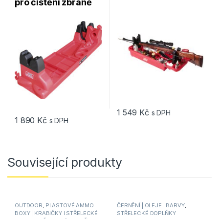
pro čištění zbraně
Gunsmith´s
MTM Gun Vise
Maintenance
GV30
Center
1 549
Kč
s DPH
1 890
Kč
s DPH
Související produkty
OUTDOOR
,
PLASTOVÉ AMMO
ČERNĚNÍ | OLEJE l BARVY
,
BOXY | KRABIČKY I STŘELECKÉ
STŘELECKÉ DOPLŇKY