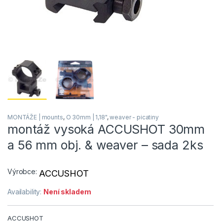
MONTÁŽE | mounts
,
O 30mm | 1,18"
,
weaver - picatiny
montáž vysoká ACCUSHOT 30mm
a 56 mm obj. & weaver – sada 2ks
Výrobce:
ACCUSHOT
Availability:
Není skladem
ACCUSHOT