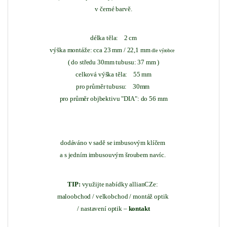
v černé barvě.
délka těla: 2 cm
výška montáže: cca 23 mm / 22,1 mm
dle výrobce
( do středu 30mm tubusu: 37 mm )
celková výška těla: 55 mm
pro průměr tubusu: 30mm
pro průměr objbektivu "DIA": do 56 mm
dodáváno v sadě se imbusovým klíčem
a s jedním imbusouvým šroubem navíc.
TIP:
využijte nabídky allianCZe:
maloobchod / velkobchod / montáž optik
/ nastavení optik –
kontakt