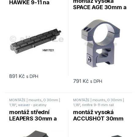
montáž vysoká
HAWKE 9-11 na
SPACE AGE 30mm a
weaver – sada 1ks
56 mm obj. &
weaver – sada 2ks
891
Kč
s DPH
791
Kč
s DPH
MONTÁŽE | mounts
,
O 30mm |
MONTÁŽE | mounts
,
O 30mm |
1,18"
,
weaver - picatiny
1,18"
,
rimfire 9-11 mm rail
montáž střední
montáž vysoká
LEAPERS 30mm a
ACCUSHOT 30mm
45 mm obj. &
a 72 mm obj. & 9-
weaver – sada 2ks
11mm – jednodílná