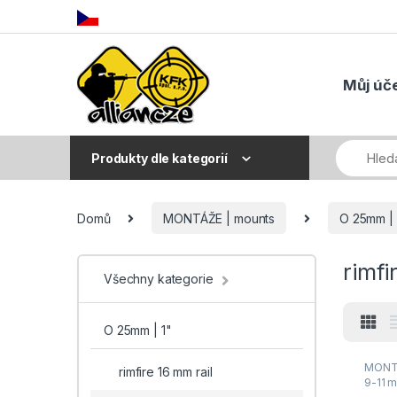
Skip to navigation
Skip to content
Můj úč
Produkty dle kategorií
Domů
MONTÁŽE | mounts
O 25mm | 
rimfi
Všechny kategorie
O 25mm | 1"
MONTÁ
rimfire 16 mm rail
9-11 m