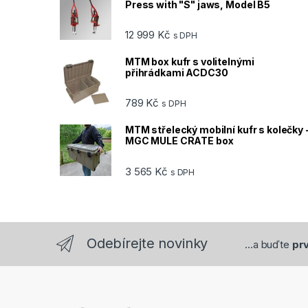
Press with "S" jaws, Model B5
12 999
Kč
s DPH
MTM box kufr s volitelnými
přihrádkami ACDC30
789
Kč
s DPH
MTM střelecký mobilní kufr s kolečky 
MGC MULE CRATE box
3 565
Kč
s DPH
Odebírejte novinky
...a buďte
prv