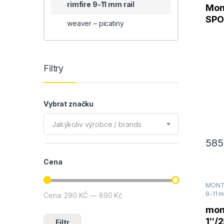
rimfire 9-11 mm rail
Mon
SPO
weaver – picatiny
mm 
2ks
Filtry
Vybrat značku
Jakýkoliv výrobce / brands
58
Cena
MONTÁ
9-11 m
Cena:
290 KČ
—
890 Kč
Minimální cena
Maximální cena
mon
1″/
Filtr