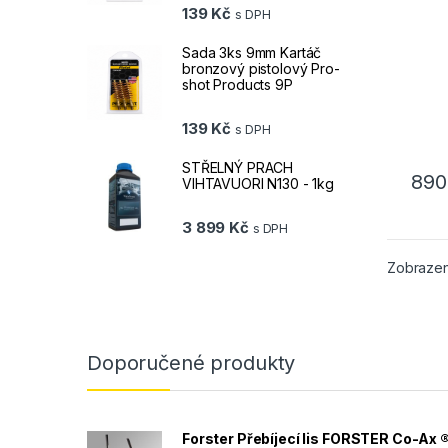
139
Kč
s DPH
Sada 3ks 9mm Kartáč
bronzový pistolový Pro-
shot Products 9P
139
Kč
s DPH
STŘELNÝ PRACH
89
VIHTAVUORI N130 - 1kg
3 899
Kč
s DPH
Zobrazen
Doporučené produkty
Forster Přebíjecí lis FORSTER Co-Ax 