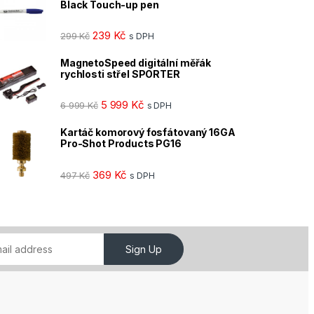
Black Touch-up pen
239
Kč
299
Kč
s DPH
MagnetoSpeed digitální měřák
rychlosti střel SPORTER
5 999
Kč
6 999
Kč
s DPH
Kartáč komorový fosfátovaný 16GA
Pro-Shot Products PG16
369
Kč
497
Kč
s DPH
Sign Up