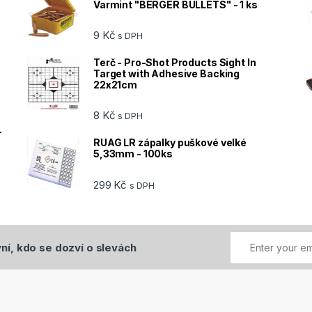
Varmint "BERGER BULLETS" - 1 ks
9
Kč
s DPH
Terč - Pro-Shot Products Sight In
Target with Adhesive Backing
22x21cm
8
Kč
s DPH
-
RUAG LR zápalky puškové velké
5,33mm - 100ks
299
Kč
s DPH
ní, kdo se dozví o slevách