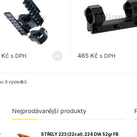
0
Kč
465
Kč
s DPH
s DPH
Seřazeno od nejnovějších
o 9 výsledků
Nejprodávanější produkty
®
STŘELY 223 (22cal) .224 DIA 52gr FB