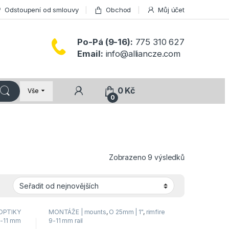
Odstoupení od smlouvy
Obchod
Můj účet
Po-Pá (9-16):
775 310 627
Email:
info@alliancze.com
0
Kč
Vše
0
Seřazeno od 
Zobrazeno 9 výsledků
OPTIKY
MONTÁŽE | mounts
,
O 25mm | 1"
,
rimfire
9-11 mm
9-11 mm rail