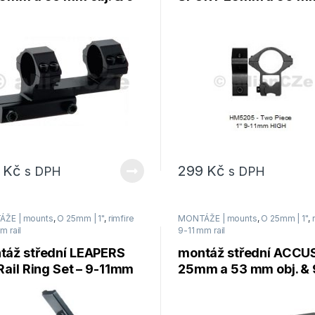
 – jednodílná offset
& 9-11mm – sada 2ks
0
Kč
299
Kč
s DPH
s DPH
ŽE | mounts
,
O 25mm | 1"
,
rimfire
MONTÁŽE | mounts
,
O 25mm | 1"
,
m rail
9-11 mm rail
táž střední LEAPERS
montáž střední ACC
Rail Ring Set – 9-11mm
25mm a 53 mm obj. & 
m set
11mm – jednodílná