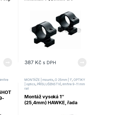
11mm – sada 2ks
387
Kč
s DPH
rimfire
MONTÁŽE | mounts
,
O 25mm | 1"
,
OPTIKY
| optics
,
PŘÍSLUŠENSTVÍ
,
rimfire 9-11 mm
rail
USHOT
Montáž vysoká 1″
9-
(25,4mm) HAWKE, řada
Match ring mounts