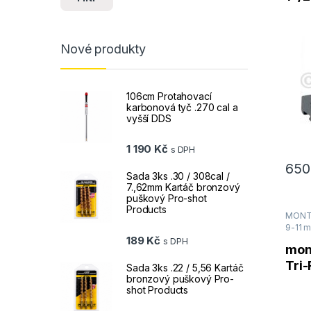
11mm
Nové produkty
106cm Protahovací
karbonová tyč .270 cal a
vyšší DDS
1 190
Kč
s DPH
65
Sada 3ks .30 / 308cal /
7.,62mm Kartáč bronzový
puškový Pro-shot
Products
MONTÁ
9-11 m
189
Kč
s DPH
mon
Tri-
Sada 3ks .22 / 5,56 Kartáč
bronzový puškový Pro-
25m
shot Products