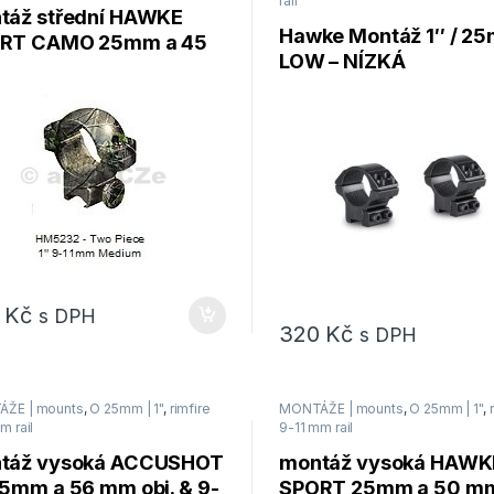
rail
táž střední HAWKE
Hawke Montáž 1″ / 2
RT CAMO 25mm a 45
LOW – NÍZKÁ
obj. & 9-11mm – sada
5
Kč
s DPH
320
Kč
s DPH
ŽE | mounts
,
O 25mm | 1"
,
rimfire
MONTÁŽE | mounts
,
O 25mm | 1"
,
m rail
9-11 mm rail
táž vysoká ACCUSHOT
montáž vysoká HAWK
25mm a 56 mm obj. & 9-
SPORT 25mm a 50 mm