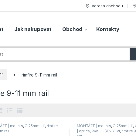
Adresa obchodu
et
Jak nakupovat
Obchod
Kontakty
1"
rimfire 9-11 mm rail
re 9-11 mm rail
ŽE | mounts
,
O 25mm | 1"
,
rimfire
MONTÁŽE | mounts
,
O 25mm | 1"
,
m rail
| optics
,
PŘÍSLUŠENSTVÍ
,
rimfire 