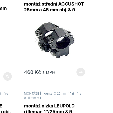
montáž střední ACCUSHOT
5mm
25mm a 45 mm obj. & 9-
11mm – sada 2ks
468
Kč
s DPH
rimfire
MONTÁŽE | mounts
,
O 25mm | 1"
,
rimfire
9-11 mm rail
E
montáž nízká LEUPOLD
 obj.
rifleman 1″/25mm & 9-