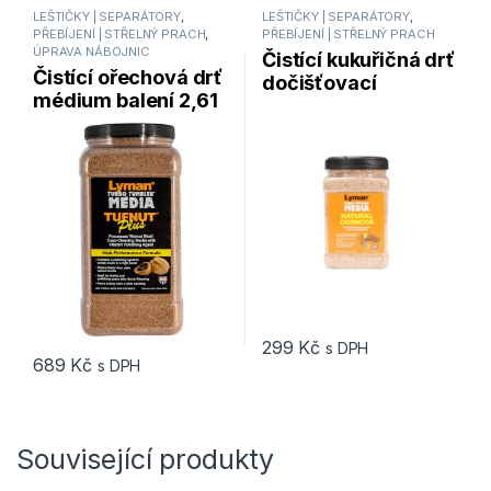
LEŠTIČKY | SEPARÁTORY
,
LEŠTIČKY | SEPARÁTORY
,
PŘEBÍJENÍ | STŘELNÝ PRACH
,
PŘEBÍJENÍ | STŘELNÝ PRACH
ÚPRAVA NÁBOJNIC
Čistící kukuřičná drť
Čistící ořechová drť
dočišťovací
médium balení 2,61
médium Lyman
kg Lyman Turbo
Untreated Corncob
Tufnut Media
0,9 kg
299
Kč
s DPH
689
Kč
s DPH
Související produkty