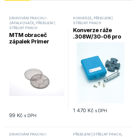
DÁVKOVÁNÍ PRACHU I
KONVERZE
,
PŘEBÍJENÍ |
ZÁPALKOVAČE
,
PŘEBÍJENÍ |
STŘELNÝ PRACH
STŘELNÝ PRACH
Konverze ráže
MTM obraceč
.308W/30-06 pro
zápalek Primer
lis DILLON RL 550
flipper
1 470
Kč
s DPH
99
Kč
s DPH
DÁVKOVÁNÍ PRACHU I
PŘEBÍJENÍ | STŘELNÝ PRACH
,