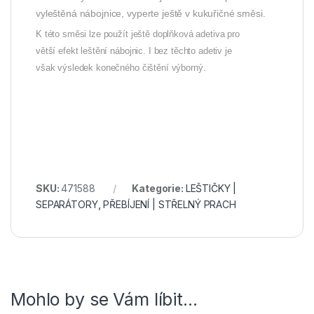
vyleštěná nábojnice, vyperte ještě v kukuřičné směsi.
K této směsi lze použít ještě doplňková adetiva pro
větší efekt leštění nábojnic. I bez těchto adetiv je
však výsledek konečného čištění výborný.
SKU:
471588
Kategorie:
LEŠTIČKY |
SEPARÁTORY
,
PŘEBÍJENÍ | STŘELNÝ PRACH
Mohlo by se Vám líbit…