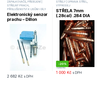
ZÁPALKOVAČE
,
PŘEBÍJENÍ |
STŘELY | ÚPRAVA STŘEL
,
STŘELNÝ PRACH
,
VÝPRODEJ
PŘÍSLUŠENSTVÍ K LISŮM I DÍLY
STŘELA 7mm
Elektronický senzor
(.28cal) .284 DIA
prachu – Dillon
140gr “BARNES”
Powder Check
XL650/1050
-
20%
1 250
Kč
1 000
Kč
s DPH
2 682
Kč
s DPH