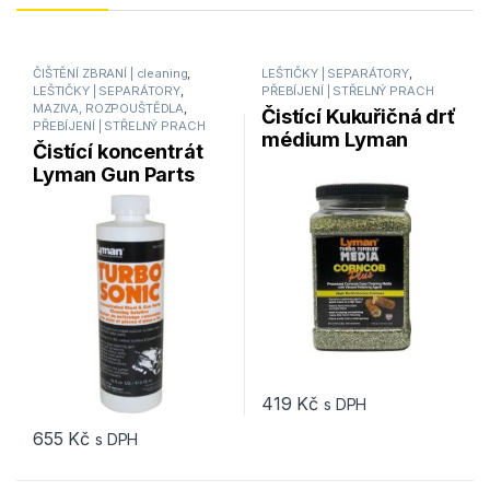
ČIŠTĚNÍ ZBRANÍ | cleaning
,
LEŠTIČKY | SEPARÁTORY
,
LEŠTIČKY | SEPARÁTORY
,
PŘEBÍJENÍ | STŘELNÝ PRACH
MAZIVA, ROZPOUŠTĚDLA
,
Čistící Kukuřičná drť
PŘEBÍJENÍ | STŘELNÝ PRACH
médium Lyman
Čistící koncentrát
Green Plus s
Lyman Gun Parts
leštícím činidlem
Cleaning Solution
1,08 kg
473ml
419
Kč
s DPH
655
Kč
s DPH