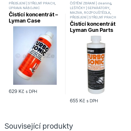
PŘEBÍJENÍ | STŘELNÝ PRACH
,
ČIŠTĚNÍ ZBRANÍ | cleaning
,
ÚPRAVA NÁBOJNIC
LEŠTIČKY | SEPARÁTORY
,
MAZIVA, ROZPOUŠTĚDLA
,
Čistící koncentrát –
PŘEBÍJENÍ | STŘELNÝ PRACH
Lyman Case
Čistící koncentrát
Cleaning Solution
Lyman Gun Parts
480ml
Cleaning Solution
473ml
629
Kč
s DPH
655
Kč
s DPH
Související produkty