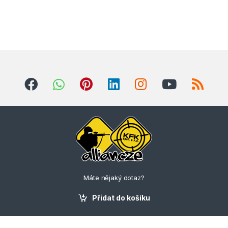
Máte nějaký dotaz?
Zavolejte nám
+420 775 310 627
Přidat do košíku