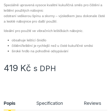
Speciálně upravená vysoce kvalitní kukuřičná směs pro čištění a
leštění použitých nábojnic
odstraní veškerou špínu a skvrny – výsledkem jsou dokonale čisté
a lesklé nábojnice pro další použití.
Ideální pro použití ve vibračních leštičkách nábojnic.
obsahuje leštící činidlo
čištění/leštění je rychlejší než u čisté kukuřičné směsi
široké hrdlo na pohodlné odsypávání
419
Kč
s DPH
Popis
Specification
Reviews