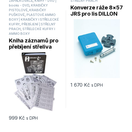
ZÁPALKOVAČE
,
KNIHY - DVD |
STŘELNÝ PRACH
books - DVD
,
KRABIČKY
Konverze ráže 8×57
PISTOLOVÉ
,
KRABIČKY
JRS pro lis DILLON
PUŠKOVÉ
,
PLASTOVÉ AMMO
RL 550
BOXY | KRABIČKY I STŘELECKÉ
KUFRY
,
PŘEBÍJENÍ | STŘELNÝ
PRACH
,
STŘELECKÉ KUFRY I
AMMO BOXY
Kniha záznamů pro
přebíjení střeliva
MTM
HANDLOADERS LOG
1 670
Kč
s DPH
999
Kč
s DPH