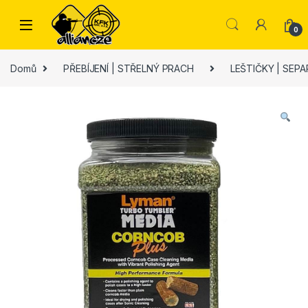
Skip to navigation
Skip to content
0
Domů
PŘEBÍJENÍ | STŘELNÝ PRACH
LEŠTIČKY | SEP