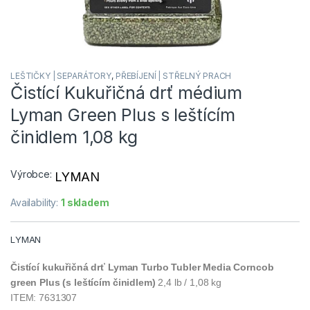
LEŠTIČKY | SEPARÁTORY
,
PŘEBÍJENÍ | STŘELNÝ PRACH
Čistící Kukuřičná drť médium
Lyman Green Plus s leštícím
činidlem 1,08 kg
Výrobce:
LYMAN
Availability:
1 skladem
LYMAN
Čistící kukuřičná drť Lyman Turbo Tubler Media Corncob
green Plus (s leštícím činidlem)
2,4 lb / 1,08 kg
ITEM: 7631307