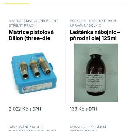
MATRICE | MATICE
,
PŘEBÍJENÍ |
PŘEBÍJENÍ | STŘELNÝ PRACH
,
STŘELNÝ PRACH
ÚPRAVA NÁBOJNIC
Matrice pistolová
Leštěnka nábojnic –
Dillon (three-die
přírodní olej 125ml
sets) .45 Colt
2 022
Kč
133
Kč
s DPH
s DPH
DÁVKOVÁNÍ PRACHU I
KONVERZE
,
PŘEBÍJENÍ |