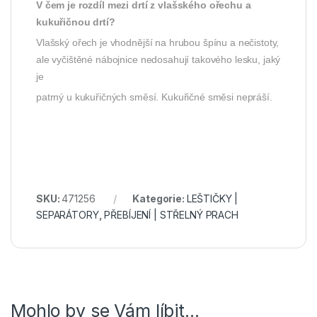
V čem je rozdíl mezi drtí z vlašského ořechu a
kukuřičnou drtí?
Vlašský ořech je vhodnější na hrubou špínu a nečistoty,
ale vyčištěné nábojnice nedosahují takového lesku, jaký
je
patrný u kukuřičných směsí. Kukuřičné směsi nepráší.
SKU:
471256
Kategorie:
LEŠTIČKY |
SEPARÁTORY
,
PŘEBÍJENÍ | STŘELNÝ PRACH
Mohlo by se Vám líbit…