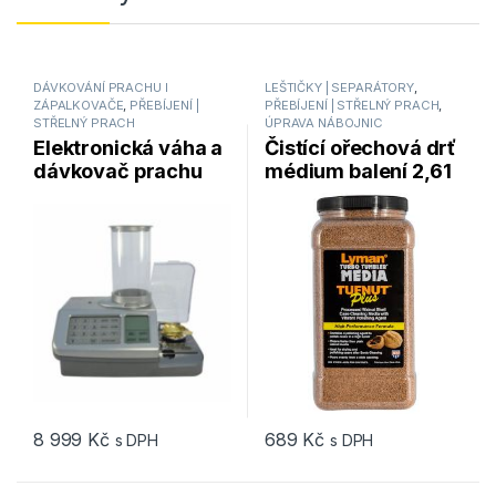
DÁVKOVÁNÍ PRACHU I
LEŠTIČKY | SEPARÁTORY
,
ZÁPALKOVAČE
,
PŘEBÍJENÍ |
PŘEBÍJENÍ | STŘELNÝ PRACH
,
STŘELNÝ PRACH
ÚPRAVA NÁBOJNIC
Elektronická váha a
Čistící ořechová drť
dávkovač prachu
médium balení 2,61
Lyman GEN 5 Digital
kg Lyman Turbo
Powder System
Tufnut Media
8 999
Kč
689
Kč
s DPH
s DPH