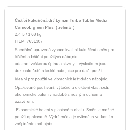
Čistící kukuřičná drť Lyman Turbo Tubler Media
Corncob green Plus ( zelená )
2,4 lb / 1,08 kg
ITEM: 7631307
Speciálně upravená vysoce kvalitní kukuřičná směs pro
čištění a leštění použitých nábojnic
odstraní veškerou špínu a skvrny – výsledkem jsou
dokonale čisté a lesklé nábojnice pro další použití.
Ideální pro použití ve vibračních leštičkách nábojnic.
Opakované používání, výtečné a efektivní vlastnosti,
ekonomické balení v nádobě s nosným uchem a
uzávěrem.
Ekonomické balení v plastovém obalu. Směs je možné
použít opakovaně. Výdrž média je ovlivněna velikostí a
zašpiněním nábojnic.