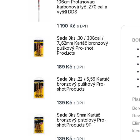
106cm Protahovací
karbonová tyč .270 cal a
vyšší DDS
1 190
Kč
s DPH
Sada 3ks .30 / 308cal /
BOR
7.,62mm Kartáč bronzový
puškový Pro-shot
Products
189
Kč
s DPH
Sada 3ks .22 / 5,56 Kartáč
bronzový puškový Pro-
shot Products
Pla
139
Kč
s DPH
Bore
Sada 3ks 9mm Kartáč
Rev
bronzový pistolový Pro-
Eli
shot Products 9P
kter
139
Kč
s DPH