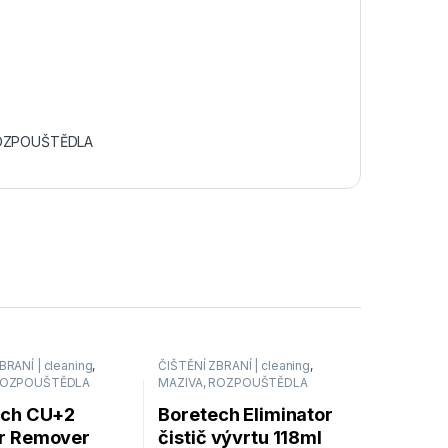
ROZPOUŠTĚDLA
BRANÍ | cleaning
,
ČIŠTĚNÍ ZBRANÍ | cleaning
,
 ROZPOUŠTĚDLA
MAZIVA, ROZPOUŠTĚDLA
ech CU+2
Boretech Eliminator
r Remover
čistič vývrtu 118ml