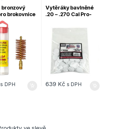
 bronzový
Vytěráky bavlněné
ro brokovnice
.20 – .270 Cal Pro-
hot Products
Shot Products –
600ks
639
Kč
s DPH
s DPH
Produkty ve slevě