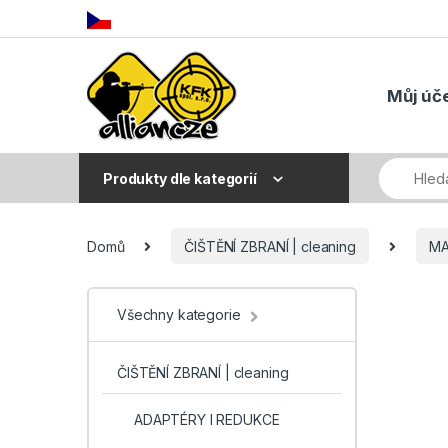
Skip to navigation
Skip to content
Můj úč
Produkty dle kategorií
Domů
ČIŠTĚNÍ ZBRANÍ | cleaning
MA
Všechny kategorie
ČIŠTĚNÍ ZBRANÍ | cleaning
ADAPTÉRY I REDUKCE