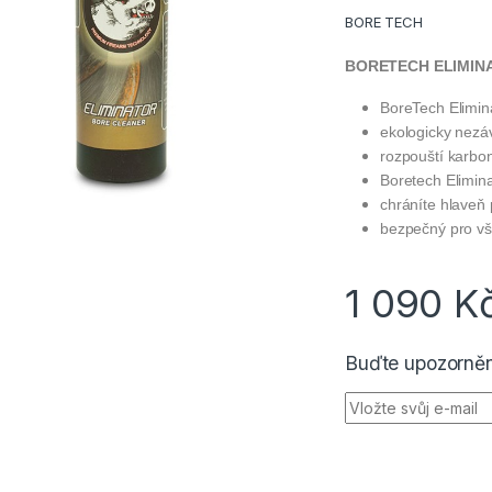
BORE TECH
BORETECH ELIMINAT
BoreTech Elimina
ekologicky nez
rozpouští karbo
Boretech Elimin
chráníte hlaveň p
bezpečný pro vš
1 090
K
Buďte upozorněn