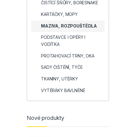
ČISTÍCÍ ŠŇŮRY, BORESNAKE
KARTÁČKY, MOPY
MAZIVA, ROZPOUŠTĚDLA
PODSTAVCE I OPĚRY I
VODÍTKA
PROTAHOVACÍ TRNY, OKA
SADY ČIŠTĚNÍ, TYČE
TKANINY, UTĚRKY
VYTĚRÁKY BAVLNĚNÉ
Nové produkty