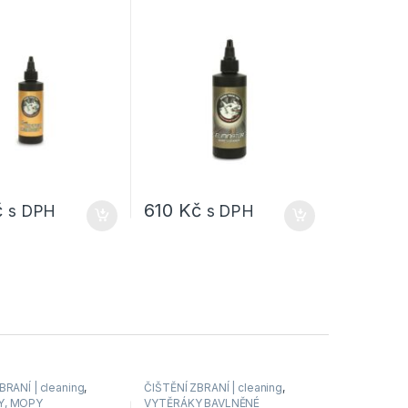
ňovač mědi /
 vývrtu hlavně
č
610
Kč
s DPH
s DPH
BRANÍ | cleaning
,
ČIŠTĚNÍ ZBRANÍ | cleaning
,
Y, MOPY
VYTĚRÁKY BAVLNĚNÉ