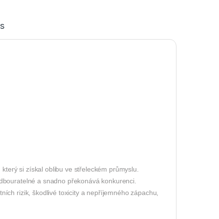
s
 který si získal oblibu ve střeleckém průmyslu.
odbouratelné a snadno překonává konkurenci.
ích rizik, škodlivé toxicity a nepříjemného zápachu,