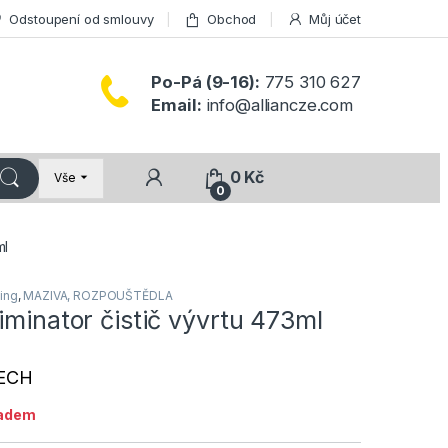
Odstoupení od smlouvy
Obchod
Můj účet
Po-Pá (9-16):
775 310 627
Email:
info@alliancze.com
0
Kč
Vše
0
ml
ing
,
MAZIVA, ROZPOUŠTĚDLA
iminator čistič vývrtu 473ml
ECH
ladem