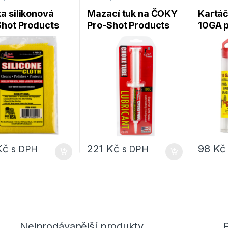
a silikonová
Mazací tuk na ČOKY
Kartáč
Shot Products
Pro-Shot Products
10GA p
one Cloth – SILC
Choke Tube Lube
– ProS
10cc tuba
Kč
221
Kč
98
Kč
s DPH
s DPH
Nejprodávanější produkty