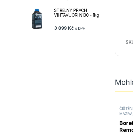
STŘELNÝ PRACH
VIHTAVUORI N130 - 1kg
3 899
Kč
s DPH
SK
Mohlo
ČIŠTĚNÍ
MAZIVA
Bore
Remo