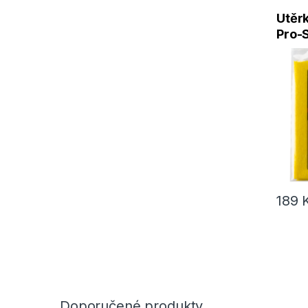
Utěrk
Pro-
Silic
189
Doporučené produkty