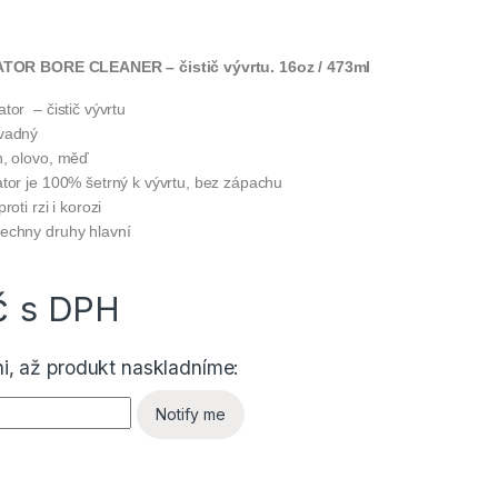
OR BORE CLEANER – čistič vývrtu. 16oz / 473ml
tor – čistič vývrtu
ávadný
n, olovo, měď
ator je 100% šetrný k vývrtu, bez zápachu
roti rzi i korozi
echny druhy hlavní
č
s DPH
i, až produkt naskladníme:
Notify me