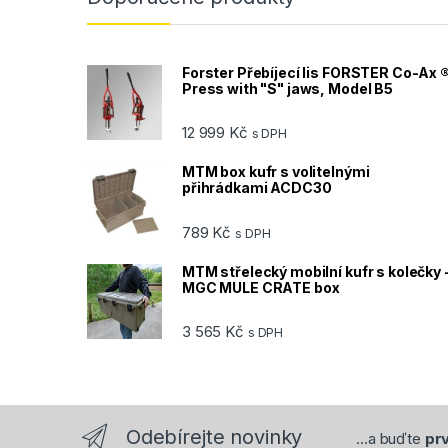
Forster Přebíjecí lis FORSTER Co-Ax 
Press with "S" jaws, Model B5
12 999
Kč
s DPH
MTM box kufr s volitelnými
přihrádkami ACDC30
789
Kč
s DPH
MTM střelecký mobilní kufr s kolečky 
MGC MULE CRATE box
3 565
Kč
s DPH
Odebírejte novinky
...a buďte
prv