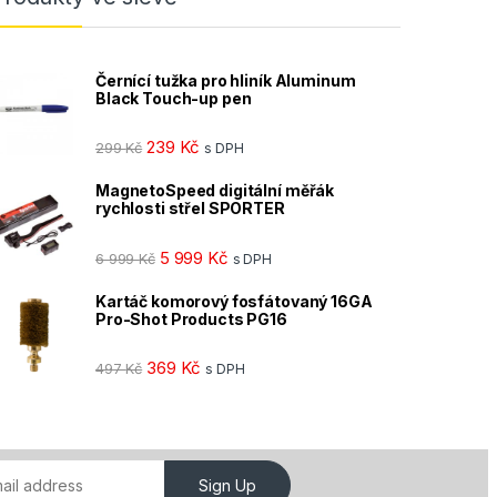
Černící tužka pro hliník Aluminum
Black Touch-up pen
239
Kč
299
Kč
s DPH
MagnetoSpeed digitální měřák
rychlosti střel SPORTER
5 999
Kč
6 999
Kč
s DPH
Kartáč komorový fosfátovaný 16GA
Pro-Shot Products PG16
369
Kč
497
Kč
s DPH
Sign Up