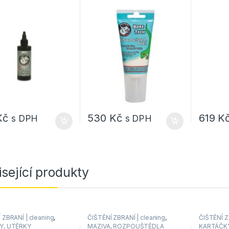
tu 118ml
rozpouštěč 59ml
odstra
čistič
118ml
Kč
530
Kč
619
K
s DPH
s DPH
sející produkty
 ZBRANÍ | cleaning
,
ČIŠTĚNÍ ZBRANÍ | cleaning
,
ČIŠTĚNÍ Z
Y, UTĚRKY
MAZIVA, ROZPOUŠTĚDLA
KARTÁČK