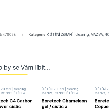
U:
478098
Kategorie:
ČIŠTĚNÍ ZBRANÍ | cleaning
,
MAZIVA, 
 by se Vám líbit…
 ZBRANÍ | cleaning
,
ČIŠTĚNÍ ZBRANÍ | cleaning
,
ČIŠTĚNÍ Z
, ROZPOUŠTĚDLA
MAZIVA, ROZPOUŠTĚDLA
MAZIVA,
tech C4 Carbon
Boretech Chameleon
Boret
ver čistič
gel / čistič a
Coppe