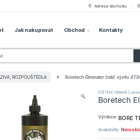
Adresa obchodu
et
Jak nakupovat
Obchod
Kontakty
ZIVA, ROZPOUŠTĚDLA
Boretech Eliminator čistič vývrtu 473
ČIŠTĚNÍ ZBRANÍ | clean
Boretech El
Výrobce:
BORE T
Availability:
Není sk