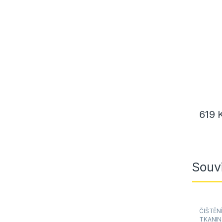
vývr
619
Souvi
ČIŠTĚNÍ
TKANIN