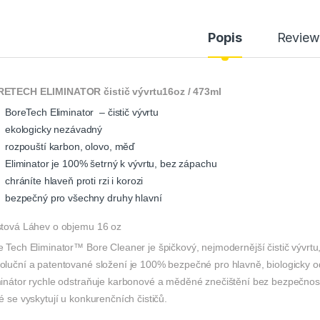
Popis
Review
ETECH ELIMINATOR čistič vývrtu16oz / 473ml
BoreTech Eliminator – čistič vývrtu
ekologicky nezávadný
rozpouští karbon, olovo, měď
Eliminator je 100% šetrný k vývrtu, bez zápachu
chráníte hlaveň proti rzi i korozi
bezpečný pro všechny druhy hlavní
stová Láhev o objemu 16 oz
 Tech Eliminator™ Bore Cleaner je špičkový, nejmodernější čistič vývrtu,
oluční a patentované složení je 100% bezpečné pro hlavně, biologicky 
minátor rychle odstraňuje karbonové a měděné znečištění bez bezpečnostn
é se vyskytují u konkurenčních čističů.