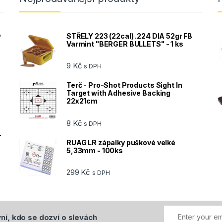
®
STŘELY 223 (22cal) .224 DIA 52gr FB
Varmint "BERGER BULLETS" - 1 ks
9
Kč
s DPH
Terč - Pro-Shot Products Sight In
Target with Adhesive Backing
22x21cm
8
Kč
s DPH
-
RUAG LR zápalky puškové velké
5,33mm - 100ks
299
Kč
s DPH
ní, kdo se dozví o slevách