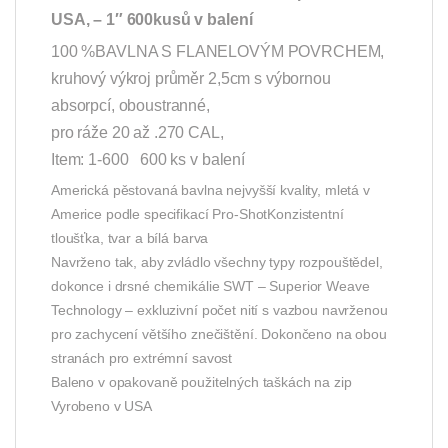
USA, – 1″ 600kusů v balení
100 %BAVLNA S FLANELOVÝM POVRCHEM,
kruhový výkroj průměr 2,5cm s výbornou
absorpcí, oboustranné,
pro ráže 20 až .270 CAL,
Item: 1-600 600 ks v balení
Americká pěstovaná bavlna nejvyšší kvality, mletá v
Americe podle specifikací Pro-ShotKonzistentní
tloušťka, tvar a bílá barva
Navrženo tak, aby zvládlo všechny typy rozpouštědel,
dokonce i drsné chemikálie SWT – Superior Weave
Technology – exkluzivní počet nití s ​​vazbou navrženou
pro zachycení většího znečištění. Dokončeno na obou
stranách pro extrémní savost
Baleno v opakovaně použitelných taškách na zip
Vyrobeno v USA