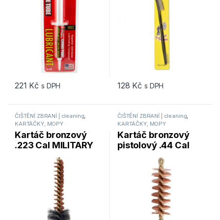
221
Kč
128
Kč
s DPH
s DPH
ČIŠTĚNÍ ZBRANÍ | cleaning
,
ČIŠTĚNÍ ZBRANÍ | cleaning
,
KARTÁČKY, MOPY
KARTÁČKY, MOPY
Kartáč bronzový
Kartáč bronzový
.223 Cal MILITARY
pistolový .44 Cal
STYLE Pro-Shot
Pro-Shot Products
Products (223CH)
(44P)