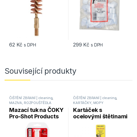
62
Kč
299
Kč
s DPH
s DPH
Související produkty
ČIŠTĚNÍ ZBRANÍ | cleaning
,
ČIŠTĚNÍ ZBRANÍ | cleaning
,
MAZIVA, ROZPOUŠTĚDLA
KARTÁČKY, MOPY
Mazací tuk na ČOKY
Kartáček s
Pro-Shot Products
ocelovými štětinami
Choke Tube Lube
oboustranný Pro-
10cc tuba
Shot Products SDE