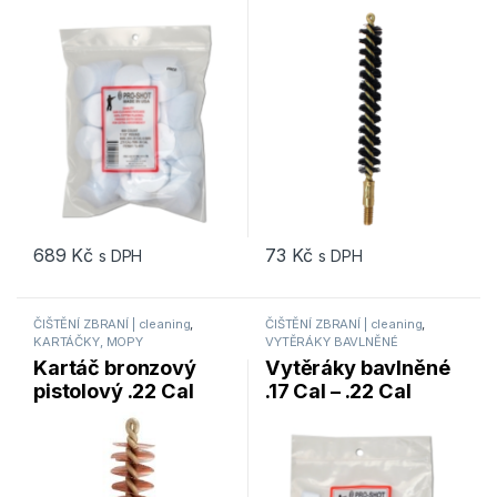
ProShot Products –
Cal) Pro-Shot
600 ks
Products (6NR)
689
Kč
73
Kč
s DPH
s DPH
ČIŠTĚNÍ ZBRANÍ | cleaning
,
ČIŠTĚNÍ ZBRANÍ | cleaning
,
KARTÁČKY, MOPY
VYTĚRÁKY BAVLNĚNÉ
Kartáč bronzový
Vytěráky bavlněné
pistolový .22 Cal
.17 Cal – .22 Cal
Pro-Shot Products
RIMFIRE ProShot
(22P)
Products – 500 ks