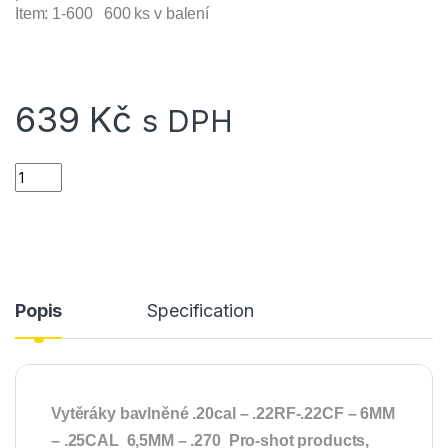
Item: 1-600 600 ks v balení
639
Kč
s DPH
Vytěráky bavlněné .20 - .270 Cal Pro-Shot Products - 600ks q
Popis
Specification
Vytěráky bavlněné .20cal – .22RF-.22CF – 6MM
– .25CAL 6,5MM – .270 Pro-shot products,