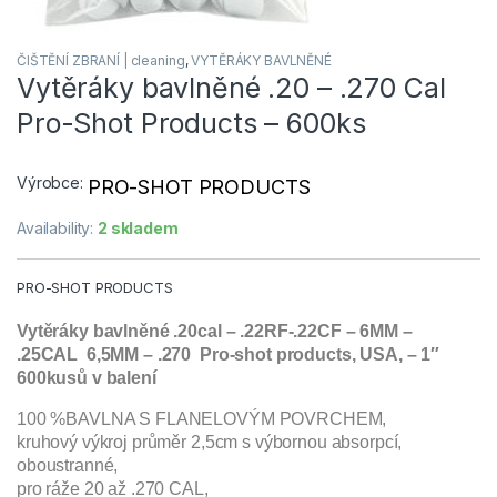
ČIŠTĚNÍ ZBRANÍ | cleaning
,
VYTĚRÁKY BAVLNĚNÉ
Vytěráky bavlněné .20 – .270 Cal
Pro-Shot Products – 600ks
Výrobce:
PRO-SHOT PRODUCTS
Availability:
2 skladem
PRO-SHOT PRODUCTS
Vytěráky bavlněné .20cal – .22RF-.22CF – 6MM –
.25CAL 6,5MM – .270 Pro-shot products, USA, – 1″
600kusů v balení
100 %BAVLNA S FLANELOVÝM POVRCHEM,
kruhový výkroj průměr 2,5cm s výbornou absorpcí,
oboustranné,
pro ráže 20 až .270 CAL,