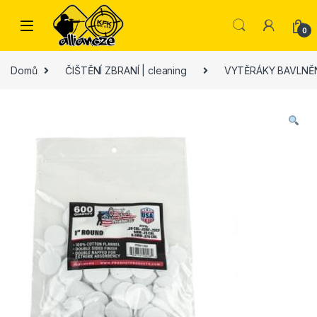
Skip to navigation
Skip to content
0
Domů
ČIŠTĚNÍ ZBRANÍ | cleaning
VYTĚRÁKY BAVLNĚ