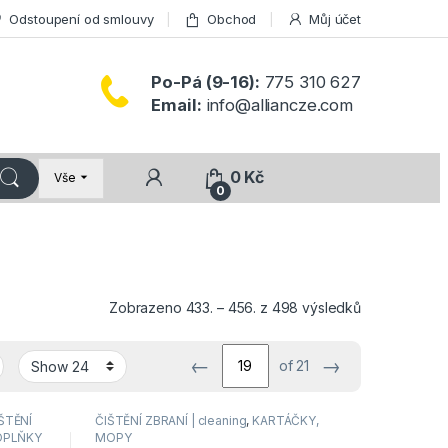
Odstoupení od smlouvy
Obchod
Můj účet
Po-Pá (9-16):
775 310 627
Email:
info@alliancze.com
0
Kč
Vše
0
Seřazeno od 
Zobrazeno 433. – 456. z 498 výsledků
←
→
of 21
ŠTĚNÍ
ČIŠTĚNÍ ZBRANÍ | cleaning
,
KARTÁČKY,
OPLŇKY
MOPY