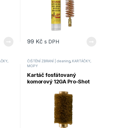
99
Kč
s DPH
ČKY,
ČIŠTĚNÍ ZBRANÍ | cleaning
,
KARTÁČKY,
MOPY
Kartáč fosfátovaný
komorový 12GA Pro-Shot
Products PG12