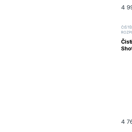
4 9
ČIŠTĚN
ROZP
Čist
Shot
1 ga
4 7