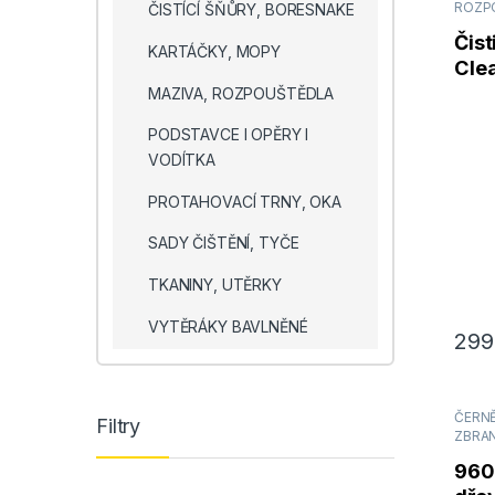
ROZP
ČISTÍCÍ ŠŇŮRY, BORESNAKE
Čist
KARTÁČKY, MOPY
Cle
MAZIVA, ROZPOUŠTĚDLA
PODSTAVCE I OPĚRY I
VODÍTKA
PROTAHOVACÍ TRNY, OKA
SADY ČIŠTĚNÍ, TYČE
TKANINY, UTĚRKY
VYTĚRÁKY BAVLNĚNÉ
29
ČERNĚ
Filtry
ZBRANÍ
960m