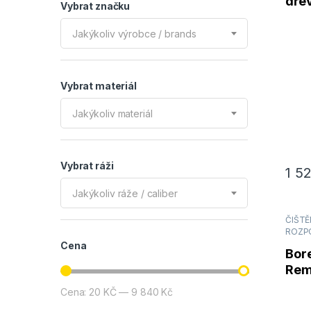
dře
Vybrat značku
Stoc
Jakýkoliv výrobce / brands
Vybrat materiál
Jakýkoliv materiál
Vybrat ráži
1 5
Jakýkoliv ráže / caliber
ČIŠTĚN
ROZP
Cena
Bor
Remo
473
Cena:
20 KČ
—
9 840 Kč
Minimální cena
Maximální cena