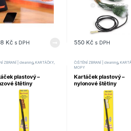
18
Kč
550
Kč
s DPH
s DPH
Í ZBRANÍ | cleaning
,
KARTÁČKY,
ČIŠTĚNÍ ZBRANÍ | cleaning
,
KARTÁ
MOPY
áček plastový –
Kartáček plastový –
zové štětiny
nylonové štětiny
ustranný Pro-Shot
oboustranný Pro-Shot
ducts BZDE
Products M16