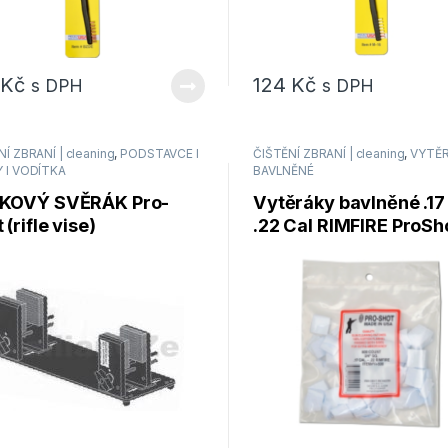
8
Kč
124
Kč
s DPH
s DPH
Í ZBRANÍ | cleaning
,
PODSTAVCE I
ČIŠTĚNÍ ZBRANÍ | cleaning
,
VYTĚ
 I VODÍTKA
BAVLNĚNÉ
KOVÝ SVĚRÁK Pro-
Vytěráky bavlněné .17 
 (rifle vise)
.22 Cal RIMFIRE ProSh
Products – 500 ks