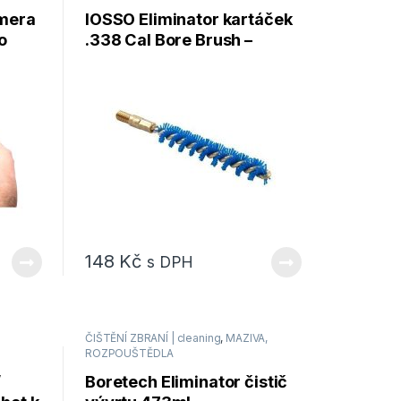
mera
IOSSO Eliminator kartáček
o
.338 Cal Bore Brush –
puškový
148
Kč
s DPH
ČIŠTĚNÍ ZBRANÍ | cleaning
,
MAZIVA,
ROZPOUŠTĚDLA
/
Boretech Eliminator čistič