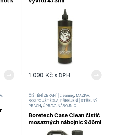
hot k
vývrtu 473ml
ištění
1 090
Kč
s DPH
A,
ČIŠTĚNÍ ZBRANÍ | cleaning
,
MAZIVA,
ROZPOUŠTĚDLA
,
PŘEBÍJENÍ | STŘELNÝ
PRACH
,
ÚPRAVA NÁBOJNIC
r
Boretech Case Clean čistič
č
mosazných nábojnic 946ml
lavně