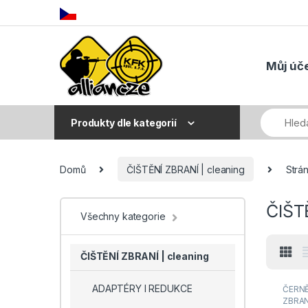
Skip to navigation
Skip to content
Můj úč
Produkty dle kategorií
Domů
ČIŠTĚNÍ ZBRANÍ | cleaning
Strá
ČIŠT
Všechny kategorie
ČIŠTĚNÍ ZBRANÍ | cleaning
ADAPTÉRY I REDUKCE
ČERNĚ
ZBRANÍ