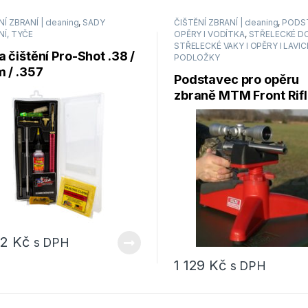
Í ZBRANÍ | cleaning
,
SADY
ČIŠTĚNÍ ZBRANÍ | cleaning
,
PODST
NÍ, TYČE
OPĚRY I VODÍTKA
,
STŘELECKÉ D
STŘELECKÉ VAKY I OPĚRY I LAVICE
 čištění Pro-Shot .38 /
PODLOŽKY
 / .357
Podstavec pro opěru
zbraně MTM Front Rif
Rest FRR30
52
Kč
s DPH
1 129
Kč
s DPH