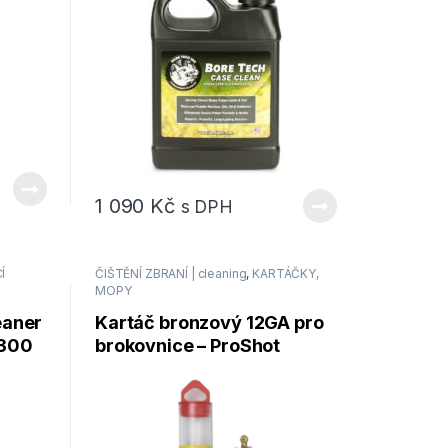
1 090
Kč
s DPH
Í
ČIŠTĚNÍ ZBRANÍ | cleaning
,
KARTÁČKY,
MOPY
eaner
Kartáč bronzový 12GA pro
.300
brokovnice – ProShot
Products