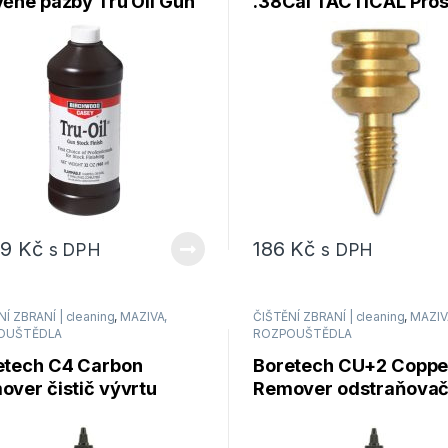
věné pažby Tru Oil Gun
.38Cal TACTICAL Pros
k Finish
Pull Throug Tactical č
29
Kč
186
Kč
s DPH
s DPH
Í ZBRANÍ | cleaning
,
MAZIVA,
ČIŠTĚNÍ ZBRANÍ | cleaning
,
MAZIV
OUŠTĚDLA
ROZPOUŠTĚDLA
etech C4 Carbon
Boretech CU+2 Coppe
ver čistič vývrtu
Remover odstraňova
ml
mědi / čistič vývrtu h
473ml