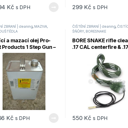
94
Kč
299
Kč
s DPH
s DPH
Í ZBRANÍ | cleaning
,
MAZIVA,
ČIŠTĚNÍ ZBRANÍ | cleaning
,
ČISTÍC
OUŠTĚDLA
ŠŇŮRY, BORESNAKE
ící a mazací olej Pro-
BORE SNAKE rifle cle
 Products 1 Step Gun –
.17 CAL centerfire & .1
lon / 3,8 litrů
HMR
66
Kč
550
Kč
s DPH
s DPH