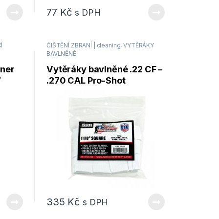
77
Kč
s DPH
Í
ČIŠTĚNÍ ZBRANÍ | cleaning
,
VYTĚRÁKY
BAVLNĚNÉ
aner
Vytěráky bavlněné .22 CF –
7
.270 CAL Pro-Shot
Products – 500ks
335
Kč
s DPH