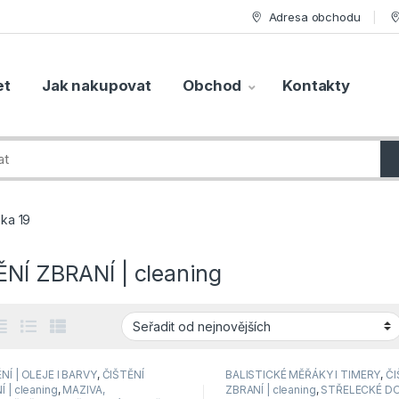
Adresa obchodu
et
Jak nakupovat
Obchod
Kontakty
nka 19
ĚNÍ ZBRANÍ | cleaning
NÍ | OLEJE l BARVY
,
ČIŠTĚNÍ
BALISTICKÉ MĚŘÁKY I TIMERY
,
ČI
 | cleaning
,
MAZIVA,
ZBRANÍ | cleaning
,
STŘELECKÉ D