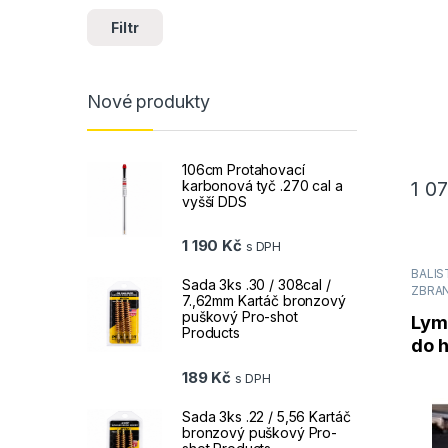
Filtr
Nové produkty
106cm Protahovací
1 0
karbonová tyč .270 cal a
vyšší DDS
1 190
Kč
s DPH
BALIS
Sada 3ks .30 / 308cal /
ZBRANÍ
7.,62mm Kartáč bronzový
puškový Pro-shot
Lym
Products
do 
nov
189
Kč
s DPH
Sada 3ks .22 / 5,56 Kartáč
bronzový puškový Pro-