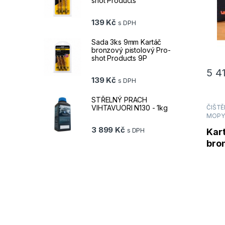
shot Products
139
Kč
s DPH
Sada 3ks 9mm Kartáč
bronzový pistolový Pro-
shot Products 9P
5 4
139
Kč
s DPH
STŘELNÝ PRACH
ČIŠTĚN
VIHTAVUORI N130 - 1kg
MOPY
3 899
Kč
Kart
s DPH
bron
obo
Pro