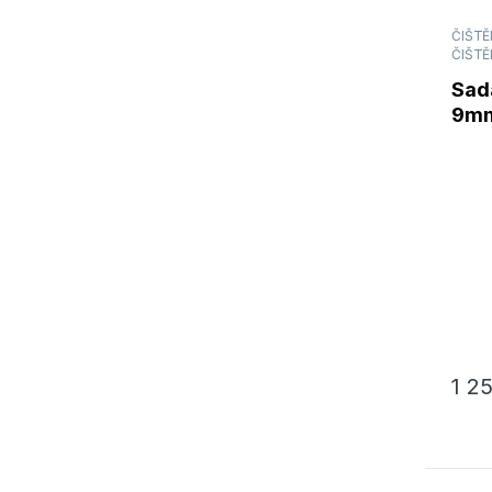
ČIŠTĚN
ČIŠTĚ
Sada
9mm
1 2