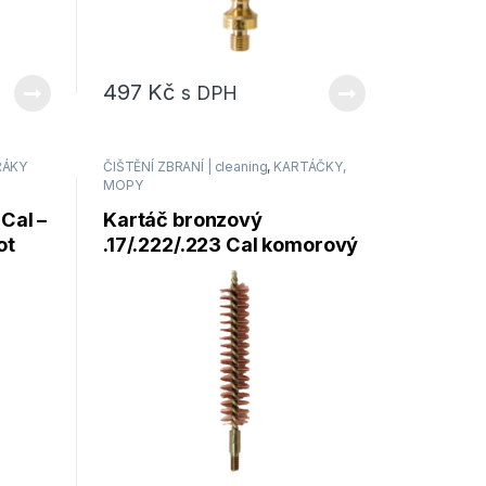
497
Kč
s DPH
RÁKY
ČIŠTĚNÍ ZBRANÍ | cleaning
,
KARTÁČKY,
MOPY
Cal –
Kartáč bronzový
ot
.17/.222/.223 Cal komorový
puškový Pro-Shot Products
(223BC)