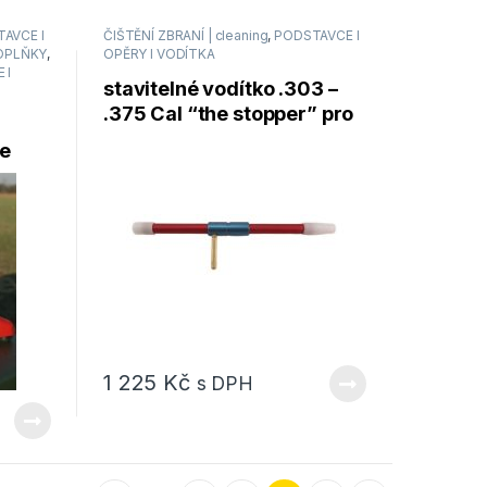
AVCE I
ČIŠTĚNÍ ZBRANÍ | cleaning
,
PODSTAVCE I
OPLŇKY
,
OPĚRY I VODÍTKA
 I
stavitelné vodítko .303 –
.375 Cal “the stopper” pro
krátké i dlouhé závěry
le
1 225
Kč
s DPH