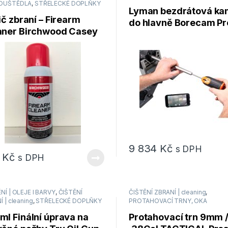
OUŠTĚDLA
,
STŘELECKÉ DOPLŇKY
Lyman bezdrátová ka
ič zbraní – Firearm
do hlavně Borecam Pr
aner Birchwood Casey
Wireless Borescope
9 834
Kč
s DPH
9
Kč
s DPH
NÍ | OLEJE l BARVY
,
ČIŠTĚNÍ
ČIŠTĚNÍ ZBRANÍ | cleaning
,
 | cleaning
,
STŘELECKÉ DOPLŇKY
PROTAHOVACÍ TRNY, OKA
l Finální úprava na
Protahovací trn 9mm 