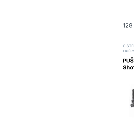
12
ČIŠTĚN
OPĚRY
PUŠ
Shot