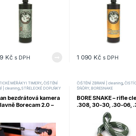
79
Kč
1 090
Kč
s DPH
s DPH
TICKÉ MĚŘÁKY I TIMERY
,
ČIŠTĚNÍ
ČIŠTĚNÍ ZBRANÍ | cleaning
,
ČISTÍC
 | cleaning
,
STŘELECKÉ DOPLŇKY
ŠŇŮRY, BORESNAKE
an bezdrátová kamera
BORE SNAKE – rifle cl
hlavně Borecam 2.0 –
.308, 30-30, .30-06, 
á generace
CAL ad.