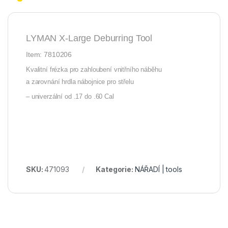
LYMAN X-Large Deburring Tool
Item: 7810206
Kvalitní frézka pro zahloubení vnitřního náběhu
a zarovnání hrdla nábojnice pro střelu
– univerzální od .17 do .60 Cal
SKU:
471093
Kategorie:
NÁŘADÍ | tools