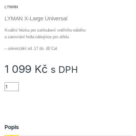
LYMAN
LYMAN X-Large Universal
Kvalitní frézka pro zahloubení vnitřního náběhu
a zarovnání hrdla nábojnice pro střelu
– univerzální od .17 do .60 Cal
1 099
Kč
s DPH
Zahlubovač náběhu nábojnice Lyman X-Large Universal .17 až
Popis