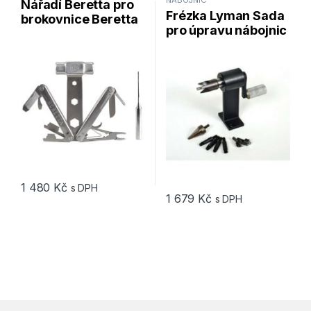
Nářadí Beretta pro
Frézka Lyman Sada
brokovnice Beretta
pro úpravu nábojnic
Shotgun Tool
Lyman Case Care
Kit
1 480
Kč
s DPH
1 679
Kč
s DPH