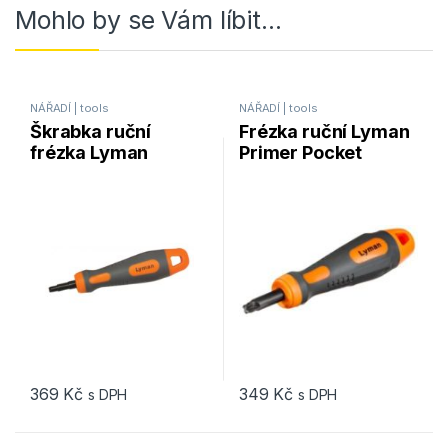
Mohlo by se Vám líbit…
NÁŘADÍ | tools
NÁŘADÍ | tools
Škrabka ruční
Frézka ruční Lyman
frézka Lyman
Primer Pocket
Primer Pocket
Reamer (large)
Cleaner (small)
369
Kč
349
Kč
s DPH
s DPH