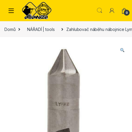
Skip to navigation
Skip to content
0
Domů
NÁŘADÍ | tools
Zahlubovač náběhu nábojnice Lyma