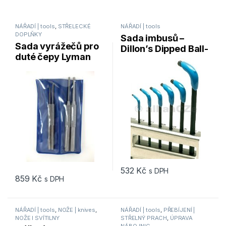
NÁŘADÍ | tools
,
STŘELECKÉ
NÁŘADÍ | tools
DOPLŇKY
Sada imbusů –
Sada vyrážečů pro
Dillon’s Dipped Ball-
duté čepy Lyman
End Hex Wrenches
Roll Pin Punch Set
7031277
532
Kč
s DPH
859
Kč
s DPH
NÁŘADÍ | tools
,
NOŽE | knives
,
NÁŘADÍ | tools
,
PŘEBÍJENÍ |
NOŽE I SVÍTILNY
STŘELNÝ PRACH
,
ÚPRAVA
NÁBOJNIC