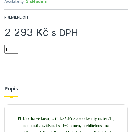
Availability:
3 skladem
PREMIERLIGHT
2 293
Kč
s DPH
svítilna PREMIERLIGHT PL15 quantity
Popis
PL15 v barvě kovu, patří ke špičce co do kvality materiálu,
odolnosti a svítivosti se 160 lumeny a viditelností na