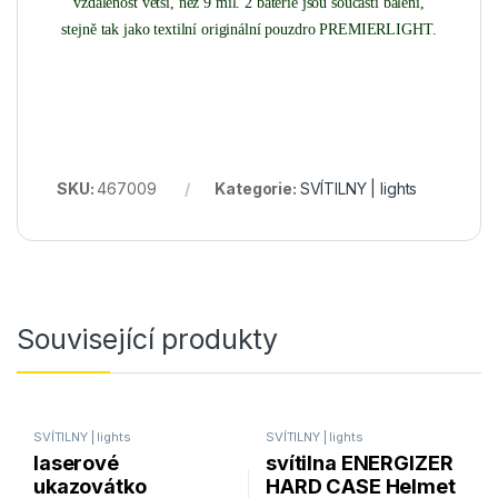
vzdálenost větší, než 9 mil. 2 baterie jsou součástí balení,
stejně tak jako textilní originální pouzdro PREMIERLIGHT.
SKU:
467009
Kategorie:
SVÍTILNY | lights
Související produkty
SVÍTILNY | lights
SVÍTILNY | lights
laserové
svítilna ENERGIZER
ukazovátko
HARD CASE Helmet