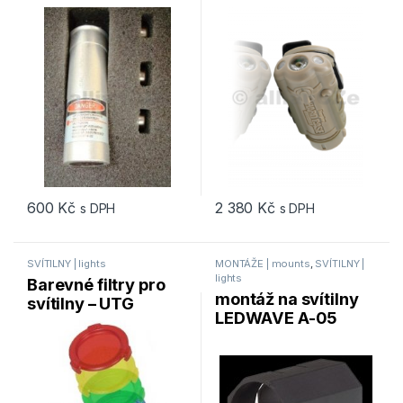
záměrné – pro ráži
– 633222 – khaki
20GA
600
Kč
2 380
Kč
s DPH
s DPH
SVÍTILNY | lights
MONTÁŽE | mounts
,
SVÍTILNY |
lights
Barevné filtry pro
montáž na svítilny
svítilny – UTG
LEDWAVE A-05
42mm Five Color
weaver / picatinny
Switchable
Flashlight Lens
Filters