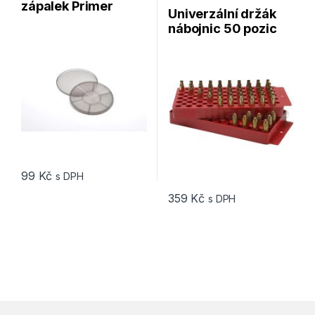
zápalek Primer
Univerzální držák
flipper
nábojnic 50 pozic
MTM Universal
Loading Tray
99
Kč
s DPH
359
Kč
s DPH