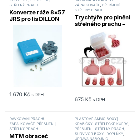
KONVERZE
,
PŘEBÍJENÍ |
DÁVKOVÁNÍ PRACHU I
STŘELNÝ PRACH
ZÁPALKOVAČE
,
PŘEBÍJENÍ |
STŘELNÝ PRACH
Konverze ráže 8×57
Trychtýře pro plnění
JRS pro lis DILLON
střelného prachu –
RL 550
POWDER FUNNEL
KIT MTM
1 670
Kč
s DPH
675
Kč
s DPH
DÁVKOVÁNÍ PRACHU I
PLASTOVÉ AMMO BOXY |
ZÁPALKOVAČE
,
PŘEBÍJENÍ |
KRABIČKY I STŘELECKÉ KUFRY
,
STŘELNÝ PRACH
PŘEBÍJENÍ | STŘELNÝ PRACH
,
SURVIVOR BOXY I DOPLŇKY
,
MTM obraceč
ÚPRAVA NÁBOJNIC