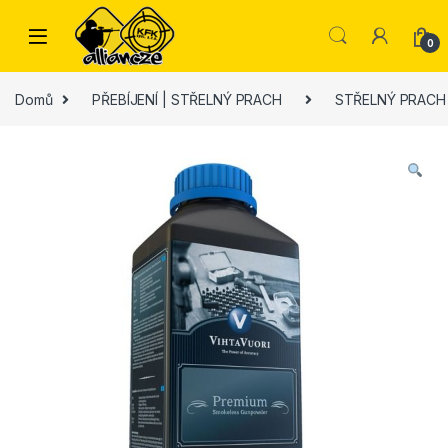
Skip to navigation
Skip to content
0
Domů
PŘEBÍJENÍ | STŘELNÝ PRACH
STŘELNÝ PRACH