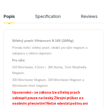
Popis
Specification
Reviews
Střelný prach Vihtavuori N 160 (1000g)
Pomalu hořící střelný prach, ideální pro ráže magnum a
nábojnice s větším objemem.
Pro ráže:
243 Winchester, 6.5mm / .284 Norma, 7mm Weatherby
Magnum,
300 Winchester Magnum, 338 Winchester Magnum a
Winchester short magnum
Upozornění – ze zákona lze střelný prach
zakoupit pouze na český Zbrojní průkaz a s
osobním převzetím! Nelze odeslat poštou ani