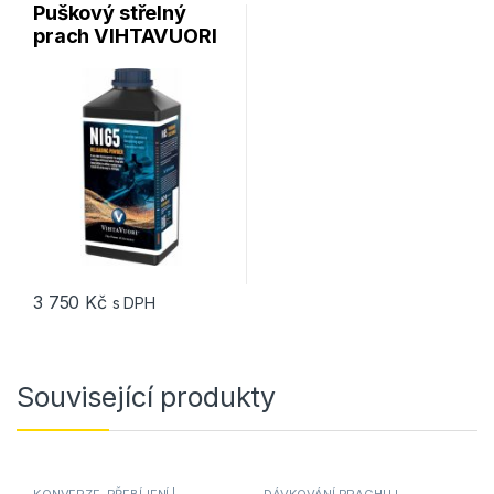
Puškový střelný
prach VIHTAVUORI
N165 1kg
3 750
Kč
s DPH
Související produkty