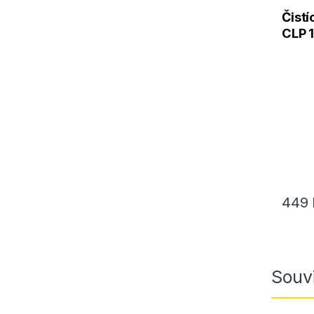
Čistí
CLP 1
Shot
449
Souvi