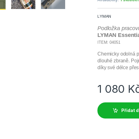
LYMAN
Podložka pracovn
LYMAN
Essentia
ITEM: 04051
Chemicky odolná pr
dlouhé zbraně. Poj
díky své délce pře
1 080
K
Přidat d