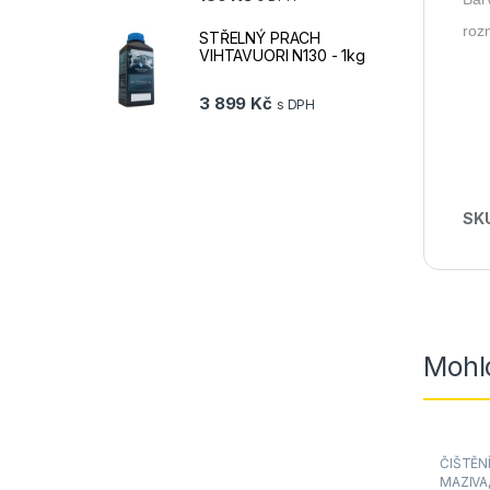
roz
STŘELNÝ PRACH
VIHTAVUORI N130 - 1kg
3 899
Kč
s DPH
SK
Mohlo
ČIŠTĚNÍ
MAZIVA