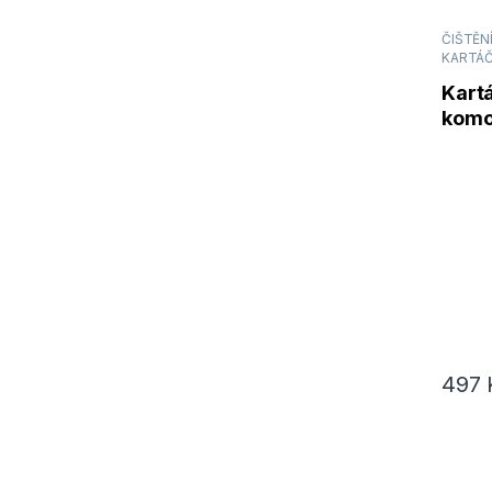
ČIŠTĚNÍ
KARTÁČ
Kart
komo
Shot
497