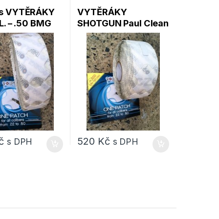
s VYTĚRÁKY
VYTĚRÁKY
L. – .50 BMG
SHOTGUN Paul Clean
lean
pro brokovnice
atch®1000pcs
Rollpatch® 500 ks
č
520
Kč
s DPH
s DPH