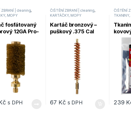
 ZBRANÍ | cleaning
,
ČIŠTĚNÍ ZBRANÍ | cleaning
,
ČIŠTĚNÍ Z
KY, MOPY
KARTÁČKY, MOPY
TKANINY,
áč fosfátovaný
Kartáč bronzový –
Tkanin
rový 12GA Pro-
puškový .375 Cal
kovový
 Products PG12
Pro-Shot Products
Shot P
(375R)
METAL
1ks
Kč
67
Kč
239
K
s DPH
s DPH