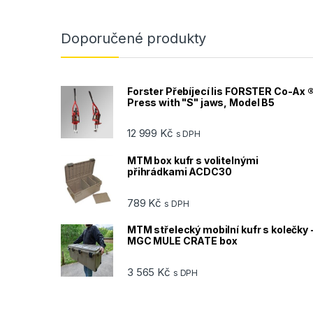
Doporučené produkty
Forster Přebíjecí lis FORSTER Co-Ax 
Press with "S" jaws, Model B5
12 999
Kč
s DPH
MTM box kufr s volitelnými
přihrádkami ACDC30
789
Kč
s DPH
MTM střelecký mobilní kufr s kolečky 
MGC MULE CRATE box
3 565
Kč
s DPH