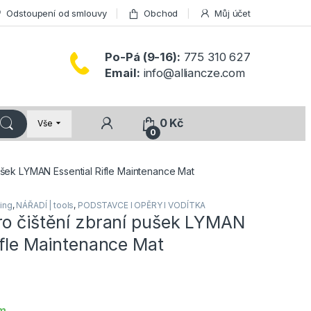
Odstoupení od smlouvy
Obchod
Můj účet
Po-Pá (9-16):
775 310 627
Email:
info@alliancze.com
0
Kč
Vše
0
ušek LYMAN Essential Rifle Maintenance Mat
ing
,
NÁŘADÍ | tools
,
PODSTAVCE I OPĚRY I VODÍTKA
ro čištění zbraní pušek LYMAN
ifle Maintenance Mat
em