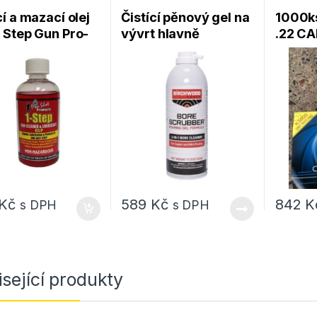
cí a mazací olej
Čistící pěnový gel na
1000k
 Step Gun Pro-
vývrt hlavně
.22 CA
 Products
Birchwood Casey
Paul C
Bore Scrubber® gel –
Rollp
326g
Kč
589
Kč
842
K
s DPH
s DPH
sející produkty