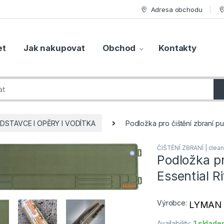
Adresa obchodu
et
Jak nakupovat
Obchod
Kontakty
DSTAVCE I OPĚRY I VODÍTKA
Podložka pro čištění zbraní p
ČIŠTĚNÍ ZBRANÍ | clean
Podložka p
Essential R
Výrobce:
LYMAN
Availability:
1 sklad