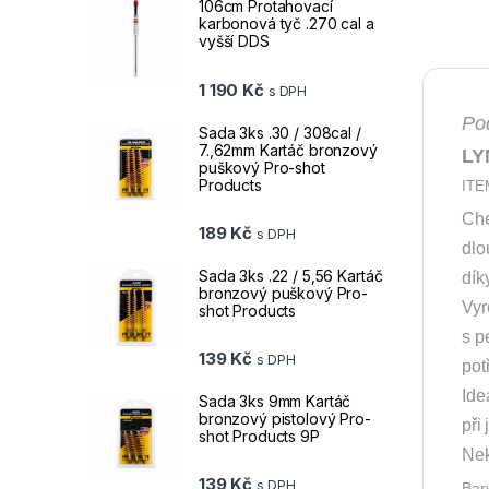
106cm Protahovací
karbonová tyč .270 cal a
vyšší DDS
1 190
Kč
s DPH
Pod
Sada 3ks .30 / 308cal /
7.,62mm Kartáč bronzový
LY
puškový Pro-shot
Products
ITE
Che
189
Kč
s DPH
dlo
Sada 3ks .22 / 5,56 Kartáč
dík
bronzový puškový Pro-
Vyr
shot Products
s p
139
Kč
s DPH
pot
Ide
Sada 3ks 9mm Kartáč
bronzový pistolový Pro-
při
shot Products 9P
Nek
139
Kč
s DPH
Bar