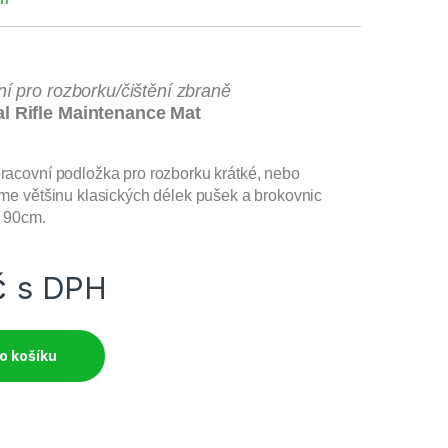
í pro rozborku/čištění zbraně
l Rifle Maintenance Mat
acovní podložka pro rozborku krátké, nebo
me většinu klasických délek pušek a brokovnic
s 90cm.
č
s DPH
o košíku