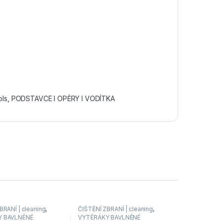
ols
,
PODSTAVCE I OPĚRY I VODÍTKA
BRANÍ | cleaning
,
ČIŠTĚNÍ ZBRANÍ | cleaning
,
Y BAVLNĚNÉ
VYTĚRÁKY BAVLNĚNÉ