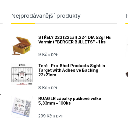
Nejprodávanější produkty
®
STŘELY 223 (22cal) .224 DIA 52gr FB
Varmint "BERGER BULLETS" - 1 ks
9
Kč
s DPH
Terč - Pro-Shot Products Sight In
Target with Adhesive Backing
22x21cm
8
Kč
s DPH
-
RUAG LR zápalky puškové velké
5,33mm - 100ks
299
Kč
s DPH