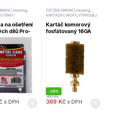
BRANÍ | cleaning
,
ČIŠTĚNÍ ZBRANÍ | cleaning
,
 UTĚRKY
KARTÁČKY, MOPY
,
VÝPRODEJ
a na ošetření
Kartáč komorový
ch dílů Pro-
fosfátovaný 16GA
roducts
Pro-Shot Products
 CARE CLOTH
PG16
-
26%
497
Kč
č
369
Kč
s DPH
s DPH