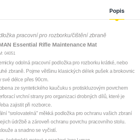
Popis
ložka pracovní pro rozborku/čištění zbraně
MAN
Essential Rifle Maintenance Mat
M: 04051
micky odolná pracovní podložka pro rozborku krátké, nebo
uhé zbraně. Pojme většinu klasických délek pušek a brokovnic
y své délce přes 90cm.
obena ze syntetického kaučuku s protiskluzovým povrchem
erforací vrchní strany pro organizaci drobných dílů, které je
řeba zajistit při rozborce.
ální “srolovatelná” měkká podložka pro ochranu vašich zbraní
 jejich údržbě a zároveň ochranu povrchu pracovního stolu.
louže a snadno se vyčistí.
va: šedohnědá matová + oranžové logo Lyman