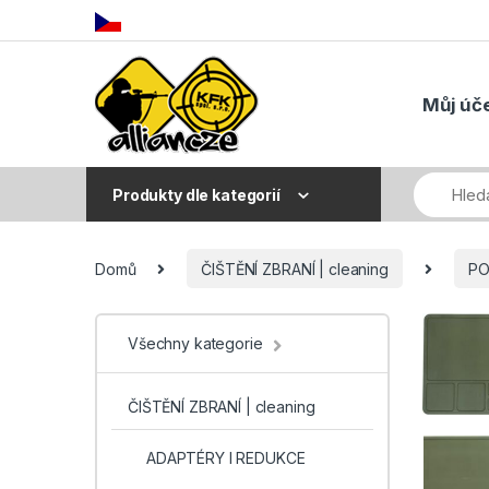
Skip to navigation
Skip to content
Můj úč
Produkty dle kategorií
Domů
ČIŠTĚNÍ ZBRANÍ | cleaning
PO
Všechny kategorie
ČIŠTĚNÍ ZBRANÍ | cleaning
ADAPTÉRY I REDUKCE