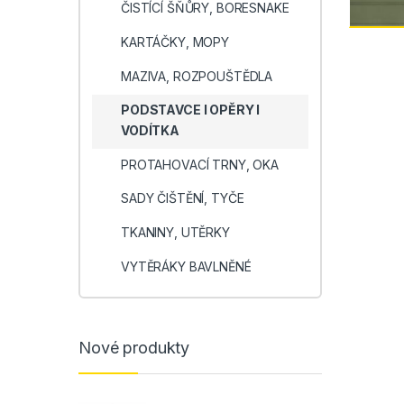
ČISTÍCÍ ŠŇŮRY, BORESNAKE
KARTÁČKY, MOPY
MAZIVA, ROZPOUŠTĚDLA
PODSTAVCE I OPĚRY I
VODÍTKA
PROTAHOVACÍ TRNY, OKA
SADY ČIŠTĚNÍ, TYČE
TKANINY, UTĚRKY
VYTĚRÁKY BAVLNĚNÉ
Nové produkty