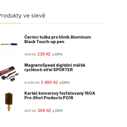
Produkty ve slevě
Černící tužka pro hliník Aluminum
Black Touch-up pen
239
Kč
299
Kč
s DPH
MagnetoSpeed digitální měřák
rychlosti střel SPORTER
5 999
Kč
6 999
Kč
s DPH
Kartáč komorový fosfátovaný 16GA
Pro-Shot Products PG16
369
Kč
497
Kč
s DPH