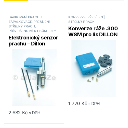
DÁVKOVÁNÍ PRACHU I
KONVERZE
,
PŘEBÍJENÍ |
ZÁPALKOVAČE
,
PŘEBÍJENÍ |
STŘELNÝ PRACH
STŘELNÝ PRACH
,
Konverze ráže .300
PŘÍSLUŠENSTVÍ K LISŮM I DÍLY
WSM pro lis DILLON
Elektronický senzor
RL 550
prachu – Dillon
Powder Check
XL650/1050
1 770
Kč
s DPH
2 682
Kč
s DPH