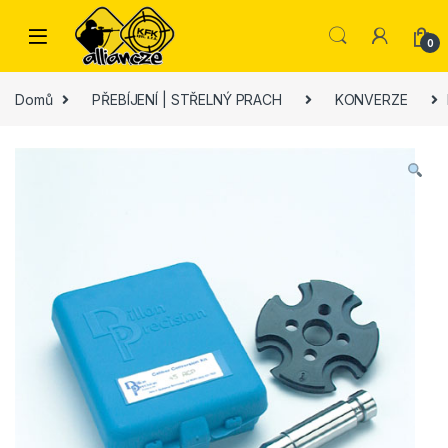
Skip to navigation
Skip to content
0
Domů
PŘEBÍJENÍ | STŘELNÝ PRACH
KONVERZE