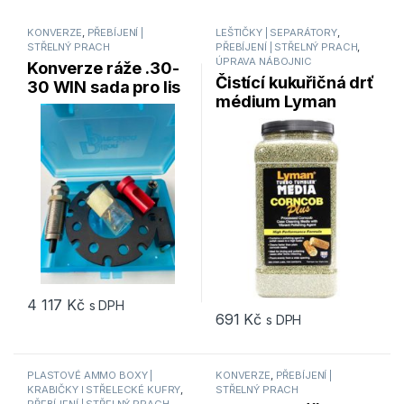
KONVERZE
,
PŘEBÍJENÍ |
LEŠTIČKY | SEPARÁTORY
,
STŘELNÝ PRACH
PŘEBÍJENÍ | STŘELNÝ PRACH
,
ÚPRAVA NÁBOJNIC
Konverze ráže .30-
Čistící kukuřičná drť
30 WIN sada pro lis
médium Lyman
DILLON 1050
CORNCOB PLUS
2,04kg
4 117
Kč
s DPH
691
Kč
s DPH
PLASTOVÉ AMMO BOXY |
KONVERZE
,
PŘEBÍJENÍ |
KRABIČKY I STŘELECKÉ KUFRY
,
STŘELNÝ PRACH
PŘEBÍJENÍ | STŘELNÝ PRACH
,