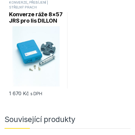
KONVERZE
,
PŘEBÍJENÍ |
STŘELNÝ PRACH
Konverze ráže 8×57
JRS pro lis DILLON
RL 550
1 670
Kč
s DPH
Související produkty