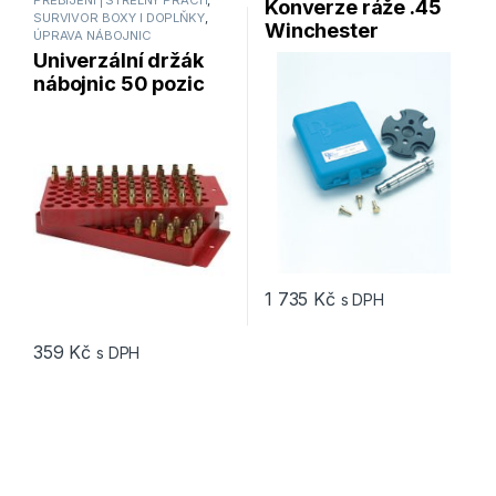
Konverze ráže .45
SURVIVOR BOXY I DOPLŇKY
,
Winchester
ÚPRAVA NÁBOJNIC
Magnum pro lis
Univerzální držák
DILLON RL 550
nábojnic 50 pozic
MTM Universal
Loading Tray
1 735
Kč
s DPH
359
Kč
s DPH