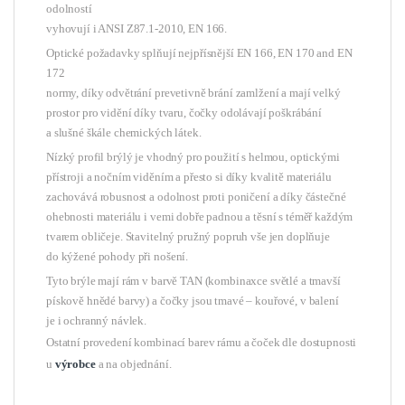
odolností
vyhovují i ANSI Z87.1-2010, EN 166.
Optické požadavky splňují nejpřísnější EN 166, EN 170 and EN
172
normy, díky odvětrání prevetivně brání zamlžení a mají velký
prostor pro vidění díky tvaru, čočky odolávají poškrábání
a slušné škále chemických látek.
Nízký profil brýlý je vhodný pro použití s helmou, optickými
přístroji a nočním viděním a přesto si díky kvalitě materiálu
zachovává robusnost a odolnost proti poničení a díky částečné
ohebnosti materiálu i vemi dobře padnou a těsní s téměř každým
tvarem obličeje. Stavitelný pružný popruh vše jen doplňuje
do kýžené pohody při nošení.
Tyto brýle mají rám v barvě TAN (kombinaxce světlé a tmavší
pískově hnědé barvy) a čočky jsou tmavé – kouřové
, v balení
je i ochranný návlek.
Ostatní provedení kombinací barev rámu a čoček dle dostupnosti
u
výrobce
a na objednání.