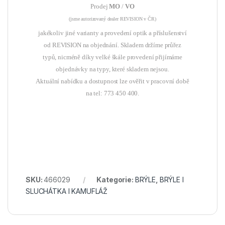
Prodej
MO
/
VO
(jsme autorizovaný dealer REVISION v ČR)
jakékoliv jiné varianty a provedení optik a příslušenství
od REVISION na objednání. Skladem držíme průřez
typů, nicméně díky velké škále provedení přijímáme
objednávky na typy, které skladem nejsou.
Aktuální nabídku a dostupnost lze ověřit v pracovní době
na tel: 773 450 400.
SKU:
466029
Kategorie:
BRÝLE
,
BRÝLE l
SLUCHÁTKA l KAMUFLÁŽ