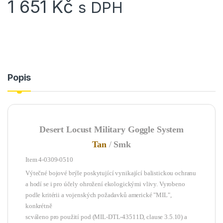
1 651
Kč
s DPH
Popis
Desert Locust Military Goggle System
Tan
/
Smk
Item 4-0309-0510
Výtečné bojové brýle poskytující vynikající balistickou ochranu
a hodí se i pro účely ohrožení ekologickými vlivy. Vyrobeno
podle kritérii a vojenských požadavků americké "MIL",
konkrétně
scváleno pro použití pod (MIL-DTL-43511D, clause 3.5.10) a