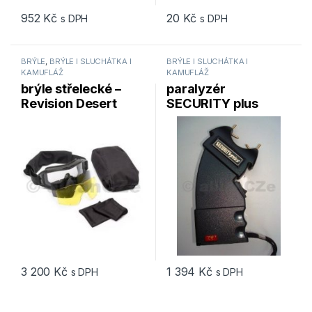
952
Kč
20
Kč
s DPH
s DPH
BRÝLE
,
BRÝLE l SLUCHÁTKA l
BRÝLE l SLUCHÁTKA l
KAMUFLÁŽ
KAMUFLÁŽ
brýle střelecké –
paralyzér
Revision Desert
SECURITY plus
Locust® Goggle
750KV – černý
System – Black
frame / 3 lenses
3 200
Kč
1 394
Kč
s DPH
s DPH