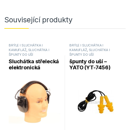
Související produkty
BRÝLE l SLUCHÁTKA l
BRÝLE l SLUCHÁTKA l
KAMUFLÁŽ
,
SLUCHÁTKA I
KAMUFLÁŽ
,
SLUCHÁTKA I
ŠPUNTY DO UŠÍ
ŠPUNTY DO UŠÍ
Sluchátka střelecká
špunty do uší –
elektronická
YATO (YT-7456)
HYSKORE Stereo
Electronic Hearing
Protector