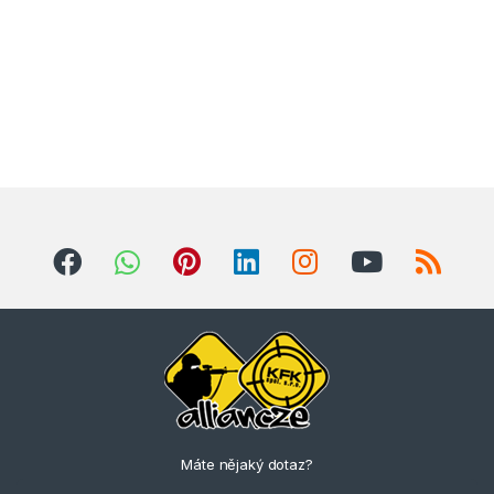
Máte nějaký dotaz?
Zavolejte nám