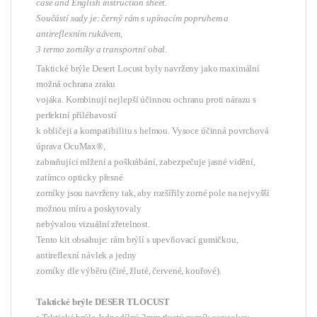
case and English instruction sheet.
Součástí sady je: černý rám s upínacím popruhem a
antireflexním rukávem,
3 termo zorníky a transportní obal.
Taktické brýle Desert Locust byly navrženy jako maximální
možná ochrana zraku
vojáka. Kombinují nejlepší účinnou ochranu proti nárazu s
perfektní přiléhavostí
k obličeji a kompatibilitu s helmou. Vysoce účinná povrchová
úprava OcuMax®,
zabraňující mlžení a poškrábání, zabezpečuje jasné vidění,
zatímco opticky přesné
zorníky jsou navrženy tak, aby rozšířily zorné pole na nejvyšší
možnou míru a poskytovaly
nebývalou vizuální zřetelnost.
Tento kit obsahuje: rám brýlí s upevňovací gumičkou,
antireflexní návlek a jedny
zorníky dle výběru (čiré, žluté, červené, kouřové).
Taktické brýle DESER TLOCUST