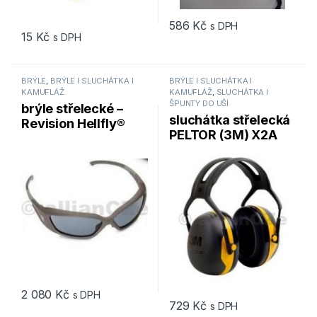
586
Kč
s DPH
15
Kč
s DPH
BRÝLE
,
BRÝLE l SLUCHÁTKA l
BRÝLE l SLUCHÁTKA l
KAMUFLÁŽ
KAMUFLÁŽ
,
SLUCHÁTKA I
ŠPUNTY DO UŠÍ
brýle střelecké –
sluchátka střelecká
Revision Hellfly®
PELTOR (3M) X2A
Ballistic Sunglasses
31dB – černo-žlutá
– Taupe frame /
Smoke lenses
2 080
Kč
s DPH
729
Kč
s DPH