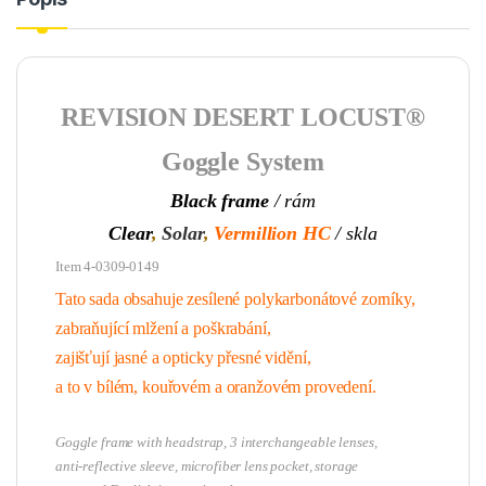
REVISION DESERT LOCUST®
Goggle System
Black frame
/ rám
Clear
,
Solar
,
Vermillion HC
/ skla
Item 4-0309-0149
Tato sada obsahuje zesílené polykarbonátové zorníky,
zabraňující mlžení a poškrabání,
zajišťují jasné a opticky přesné vidění,
a to v bílém, kouřovém a oranžovém provedení.
Goggle frame with headstrap, 3 interchangeable lenses,
anti-reflective sleeve, microfiber lens pocket, storage