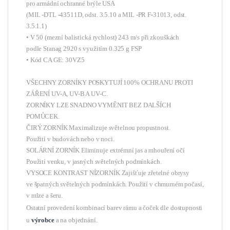
pro armádní ochranné brýle USA
(MIL -DTL -43511D, odst. 3.5.10 a MIL -PR F-31013, odst.
3.5.1.1)
• V 50 (mezní balistická rychlost) 243 m/s při zkouškách
podle Stanag 2920 s využitím 0.325 g FSP
• Kód CA GE: 30VZ5
VŠECHNY ZORNÍKY POSKYTUJÍ 100% OCHRANU PROTI
ZÁŘENÍ UV-A, UV-B A UV-C.
ZORNÍKY LZE SNADNO VYMĚNIT BEZ DALŠÍCH
POMŮCEK.
ČIRÝ ZORNÍK Maximalizuje světelnou propustnost.
Použití v budovách nebo v noci.
SOLÁRNÍ ZORNÍK Eliminuje extrémní jas a mhouření očí
Použití venku, v jasných světelných podmínkách.
VYSOCE KONTRAST NÍZORNÍK Zajišťuje zřetelné obrysy
ve špatných světelných podmínkách. Použití v chmurném počasí,
v mlze a šeru.
Ostatní provedení kombinací barev rámu a čoček dle dostupnosti
u
výrobce
a na objednání.