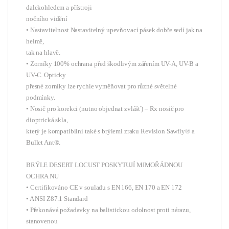
dalekohledem a přístroji
nočního vidění
• Nastavitelnost Nastavitelný upevňovací pásek dobře sedí jak na
helmě,
tak na hlavě.
• Zorníky 100% ochrana před škodlivým zářením UV-A, UV-B a
UV-C. Opticky
přesné zorníky lze rychle vyměňovat pro různé světelné
podmínky.
• Nosič pro korekci (nutno objednat zvlášť) – Rx nosič pro
dioptrická skla,
který je kompatibilní také s brýlemi zraku Revision Sawfly® a
Bullet Ant®.
BRÝLE DESERT LOCUST POSKYTUJÍ MIMOŘÁDNOU
OCHRA NU
• Certifikováno CE v souladu s EN 166, EN 170 a EN 172
• A NSI Z87.1 Standard
• Překonává požadavky na balistickou odolnost proti nárazu,
stanovenou