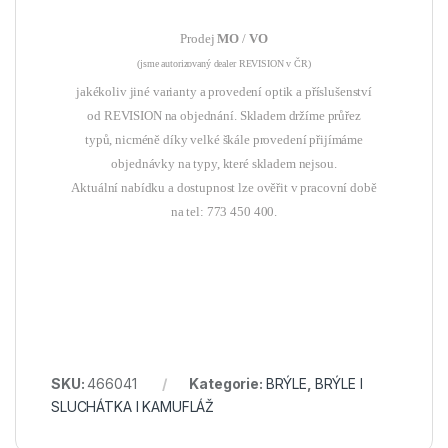
Prodej
MO
/
VO
(jsme autorizovaný dealer REVISION v ČR)
jakékoliv jiné varianty a provedení optik a příslušenství
od REVISION na objednání. Skladem držíme průřez
typů, nicméně díky velké škále provedení přijímáme
objednávky na typy, které skladem nejsou.
Aktuální nabídku a dostupnost lze ověřit v pracovní době
na tel: 773 450 400.
SKU:
466041
Kategorie:
BRÝLE
,
BRÝLE l
SLUCHÁTKA l KAMUFLÁŽ