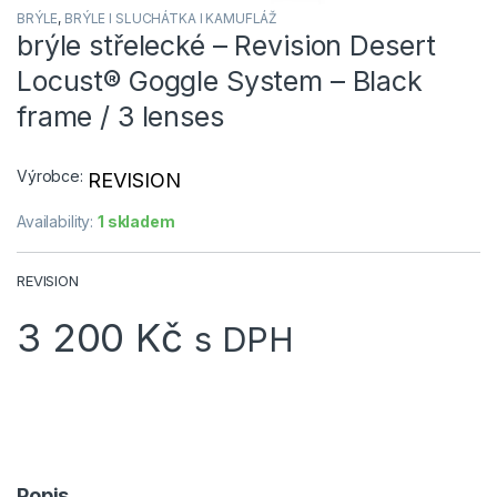
BRÝLE
,
BRÝLE l SLUCHÁTKA l KAMUFLÁŽ
brýle střelecké – Revision Desert
Locust® Goggle System – Black
frame / 3 lenses
Výrobce:
REVISION
Availability:
1 skladem
REVISION
3 200
Kč
s DPH
Popis