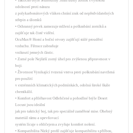
• Taktické brýle Jednodílný 3mm tlustý zorník s vysokou
odolností proti nárazu
z polykarbonátových vláken chrání zrak od nepředvídatelných
střepin a úlomků
• Ochranný prvek zamezuje mlžení a poškrabání zorníků a
zajišťuje tak čisté vidění.
OcuMax® Horní a boční otvory zajišťují stálé proudění
vzduchu. Filtrace zabraňuje
vniknutí jemných částic.
• Zorné pole Nejširší zorný úhel pro zvýšenou připravenost v
boji.
• Životnost Vynikající tvrzená vrstva proti poškrabání navržená
pro použití
v extrémních klimatických podmínkách, odolná široké škále
chemikálií.
• Komfort a přiléhavost Odlehčené a pohodlné brýle Desert
Locust jsou ideální
jak pro taktický boj, tak pro speciálně zaměřené mise. Ohebný
materiál rámu a upevňovací
systém lícuje s obličejem a zvyšuje komfort nošení.
• Kompatibilita Nízký profil zajišťuje kompatibilitu s přilbou,