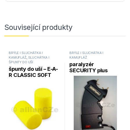
Související produkty
BRÝLE l SLUCHÁTKA l
BRÝLE l SLUCHÁTKA l
KAMUFLÁŽ
,
SLUCHÁTKA I
KAMUFLÁŽ
ŠPUNTY DO UŠÍ
paralyzér
špunty do uší – E-A-
SECURITY plus
R CLASSIC SOFT
100KV – černý
(3M)