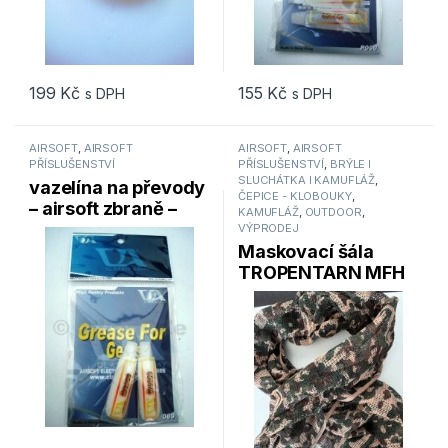
199
Kč
155
Kč
s DPH
s DPH
AIRSOFT
,
AIRSOFT
AIRSOFT
,
AIRSOFT
PŘÍSLUŠENSTVÍ
PŘÍSLUŠENSTVÍ
,
BRÝLE l
SLUCHÁTKA l KAMUFLÁŽ
,
vazelína na převody
ČEPICE - KLOBOUKY
,
– airsoft zbraně –
KAMUFLÁŽ
,
OUTDOOR
,
2ks
VÝPRODEJ
Maskovací šála
TROPENTARN MFH