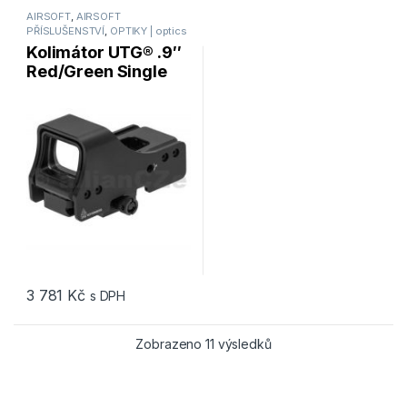
AIRSOFT
,
AIRSOFT
PŘÍSLUŠENSTVÍ
,
OPTIKY | optics
Kolimátor UTG® .9″
Red/Green Single
Dot Reflex Sight
3 781
Kč
s DPH
Seřazeno od nejnovějš
Zobrazeno 11 výsledků