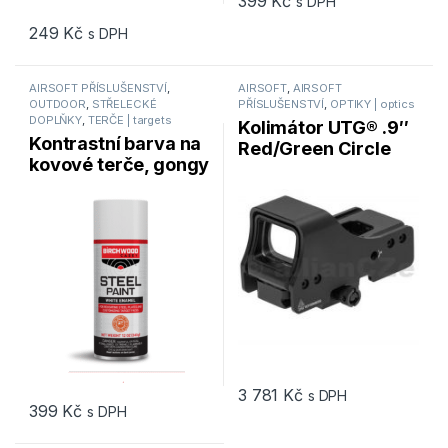
399
Kč
s DPH
249
Kč
s DPH
AIRSOFT PŘÍSLUŠENSTVÍ
,
AIRSOFT
,
AIRSOFT
OUTDOOR
,
STŘELECKÉ
PŘÍSLUŠENSTVÍ
,
OPTIKY | optics
DOPLŇKY
,
TERČE | targets
Kolimátor UTG® .9″
Kontrastní barva na
Red/Green Circle
kovové terče, gongy
Dot Reflex Sight
a reaktivní terče –
bílá
3 781
Kč
s DPH
399
Kč
s DPH