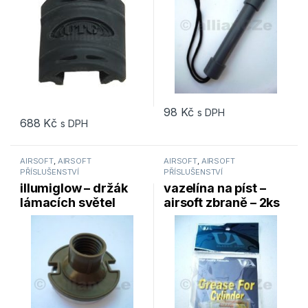
98
Kč
s DPH
688
Kč
s DPH
AIRSOFT
,
AIRSOFT
AIRSOFT
,
AIRSOFT
PŘÍSLUŠENSTVÍ
PŘÍSLUŠENSTVÍ
illumiglow – držák
vazelína na píst –
lámacích světel
airsoft zbraně – 2ks
magnetický –
Magnetic Light
Holder – OLIVE