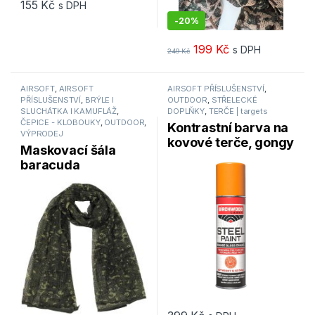
155
Kč
s DPH
-
20%
199
Kč
s DPH
249
Kč
AIRSOFT
,
AIRSOFT
AIRSOFT PŘÍSLUŠENSTVÍ
,
PŘÍSLUŠENSTVÍ
,
BRÝLE l
OUTDOOR
,
STŘELECKÉ
SLUCHÁTKA l KAMUFLÁŽ
,
DOPLŇKY
,
TERČE | targets
ČEPICE - KLOBOUKY
,
OUTDOOR
,
Kontrastní barva na
VÝPRODEJ
kovové terče, gongy
Maskovací šála
a reaktivní terče –
baracuda
oranžová
FLECKTARN – MFH
Int